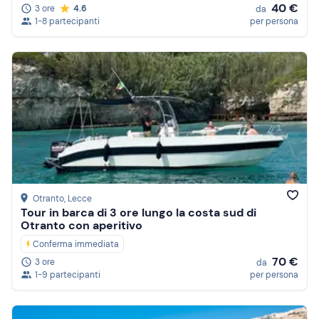
40 €
3 ore
4.6
da
1-8 partecipanti
per persona
Otranto
, Lecce
Tour in barca di 3 ore lungo la costa sud di
Otranto con aperitivo
Conferma immediata
70 €
3 ore
da
1-9 partecipanti
per persona