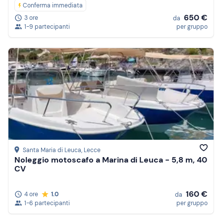
Conferma immediata
650 €
3 ore
da
1-9 partecipanti
per gruppo
Santa Maria di Leuca
, Lecce
Noleggio motoscafo a Marina di Leuca - 5,8 m, 40
CV
160 €
4 ore
1.0
da
1-6 partecipanti
per gruppo