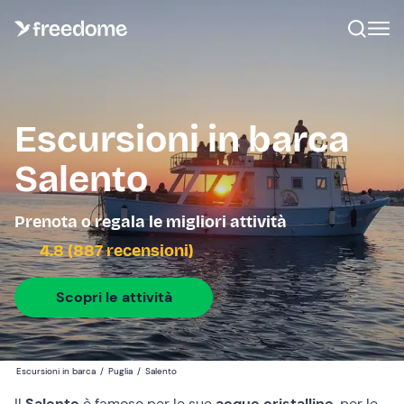
Escursioni in barca
Salento
Prenota o regala le migliori attività
4.8 (887 recensioni)
Scopri le attività
Escursioni in barca
/
Puglia
/
Salento
Il
Salento
è famoso per le sue
acque cristalline
, per le