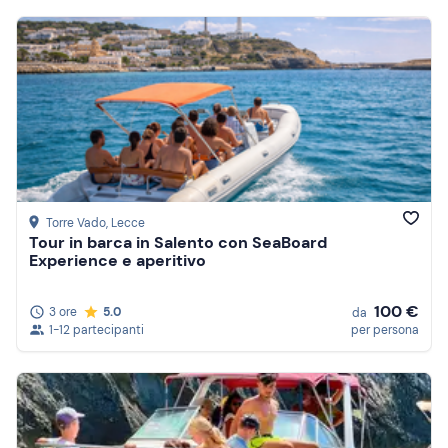
Torre Vado
, Lecce
Tour in barca in Salento con SeaBoard
Experience e aperitivo
100 €
3 ore
5.0
da
1-12 partecipanti
per persona