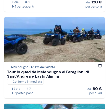
120 €
2 ore
3,0
da
1-4 partecipanti
per persona
Melendugno •
45 km da Salento
Tour in quad da Melendugno ai Faraglioni di
Sant’Andrea e Laghi Alimini
Conferma immediata
80 €
1,5 ore
4,7
da
1-7 partecipanti
per quad