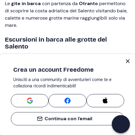
Le
gite in barca
con partenza da
Otranto
permettono
di scoprire la costa adriatica del Salento visitando baie,
calette e numerose grotte marine raggiungibili solo via
mare.
Escursioni in barca alle grotte del
Salento
Il
Salento
è contraddistinto da una costa in cui si
alternano tratti di sabbia bianca e fine a nicchie e falesie
Crea un account Freedome
ricche di
grotte misteriose
, caratterizzate da antichi
Unisciti a una community di avventurieri come te e
miti e leggende. Tutte si affacciano su un mare limpido, il
colleziona ricordi indimenticabili!
cui colore sfuma dal verde al blu all’azzurro e, al loro
interno, la luce del sole che penetra tra le fessure crea
degli affascinanti giochi di luce. È impossibile resistere
alla tentazione di tuffarsi dall’imbarcazione per
addentrarsi nelle grotte.
Continua con l'email
Con le escursioni in barca alle grotte del Salento si