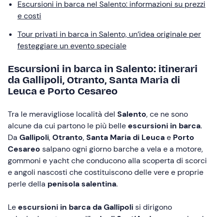
Escursioni in barca nel Salento: informazioni su prezzi
e costi
Tour privati in barca in Salento, un’idea originale per
festeggiare un evento speciale
Escursioni in barca in Salento: itinerari
da Gallipoli, Otranto, Santa Maria di
Leuca e Porto Cesareo
Tra le meravigliose località del
Salento
, ce ne sono
alcune da cui partono le più belle
escursioni in barca
.
Da
Gallipoli
,
Otranto
,
Santa Maria di Leuca
e
Porto
Cesareo
salpano ogni giorno barche a vela e a motore,
gommoni e yacht che conducono alla scoperta di scorci
e angoli nascosti che costituiscono delle vere e proprie
perle della
penisola salentina
.
Le
escursioni in barca da Gallipoli
si dirigono