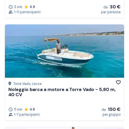
30 €
3 ore
4.9
da
1-11 partecipanti
per persona
Torre Vado
, Lecce
Noleggio barca a motore a Torre Vado - 5,80 m,
40 CV
150 €
5 ore
4.6
da
1-7 partecipanti
per gruppo