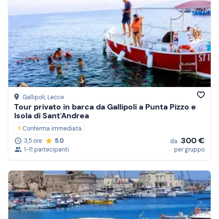
Gallipoli
, Lecce
Tour privato in barca da Gallipoli a Punta Pizzo e
Isola di Sant'Andrea
Conferma immediata
300 €
3,5 ore
5.0
da
1-11 partecipanti
per gruppo