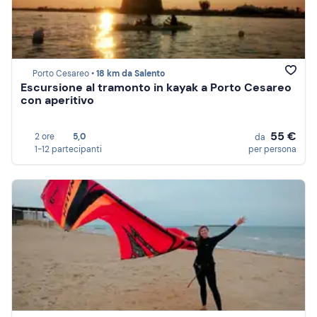
Porto Cesareo •
18 km da Salento
Escursione al tramonto in kayak a Porto Cesareo
con aperitivo
55 €
2 ore
5,0
da
1-12 partecipanti
per persona