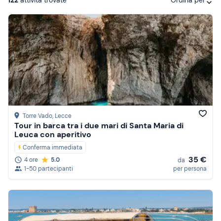
Ordina per
Attività consigliate
Prezzo (crescente)
Prezzo (decrescente)
Recensioni
Torre Vado
, Lecce
Tour in barca tra i due mari di Santa Maria di
Leuca con aperitivo
Conferma immediata
35 €
4 ore
5.0
da
1-50 partecipanti
per persona