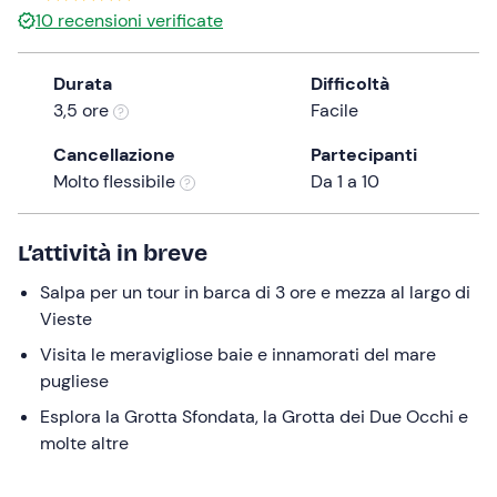
10
recensioni verificate
the
question
mark
Durata
Difficoltà
key
3,5 ore
Facile
to
Cancellazione
Partecipanti
get
Molto flessibile
Da 1 a 10
the
keyboard
shortcuts
L’attività in breve
for
changing
Salpa per un tour in barca di 3 ore e mezza al largo di
dates.
Vieste
Visita le meravigliose baie e innamorati del mare
pugliese
Esplora la Grotta Sfondata, la Grotta dei Due Occhi e
molte altre