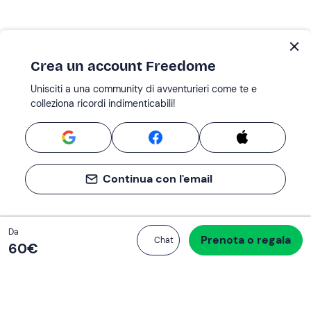
Crea un account Freedome
Unisciti a una community di avventurieri come te e
colleziona ricordi indimenticabili!
Continua con l'email
Totale
Da
Prenota o regala
Procedi all’acquisto
Chat
60 €
60‎€
Se non sai mai cosa fare, sai cosa fare