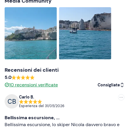
Media Community
Il punto di ritrovo è raggiungibile con i
mezzi pubblici
. In
loco è disponibile un
parcheggio a pagamento
.
Abbigliamento consigliato
Abbigliamento adatto alla stagione
Costume da bagno
Non dimenticare di portare
Telo mare
Recensioni dei clienti
5.0
Occhiali da sole
10
recensioni verificate
Consigliate
Attrezzatura da snorkeling
Carlo B.
Infradito o scarpe da scoglio
Consigliate
Esperienza del
31/05/2026
Cappellino
Più recenti
Bellissima escursione, ...
Crema solare
Meno recenti
Bellissima escursione, lo skiper Nicola davvero bravo e