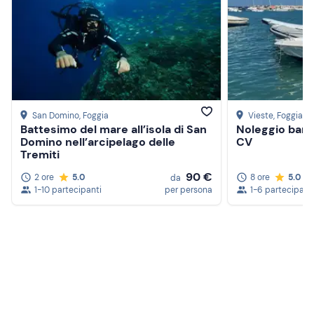
San Domino
, Foggia
Vieste
, Foggia
Battesimo del mare all’isola di San
Noleggio barc
Domino nell’arcipelago delle
CV
Tremiti
90 €
2 ore
5.0
8 ore
5.0
da
1-10 partecipanti
per persona
1-6 partecipant