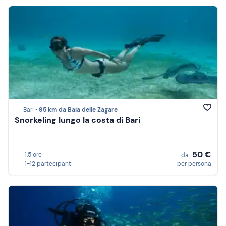
Bari •
95 km da Baia delle Zagare
Snorkeling lungo la costa di Bari
50 €
1,5 ore
da
1-12 partecipanti
per persona