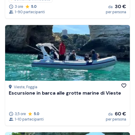
30 €
3 ore
5.0
da
1-90 partecipanti
per persona
Vieste
, Foggia
Escursione in barca alle grotte marine di Vieste
60 €
3,5 ore
5.0
da
1-10 partecipanti
per persona