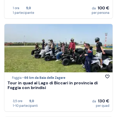
100 €
1 ora
5,0
da
1 partecipante
per persona
Foggia •
66 km da Baia delle Zagare
Tour in quad al Lago di Biccari in provincia di
Foggia con brindisi
130 €
3,5 ore
5,0
da
1-10 partecipanti
per quad