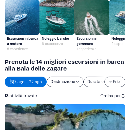
Escursioni in barca
Noleggio barche
Escursioni in
Noleggio 
a motore
6 esperienze
gommone
2 esperien
5 esperienze
1 esperienza
Prenota le 14 migliori escursioni in barca
alla Baia delle Zagare
7 ago - 22 ago
Destinazione
Durata
Prezzo
Filtri
13
attività trovate
Ordina per
Attività consigliate
Prezzo (crescente)