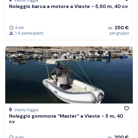
Vieste
, Foggia
Noleggio barca a motore a Vieste - 5,50 m, 40 cv
250 €
4 ore
da
1-6 partecipanti
per gruppo
Vieste
, Foggia
Noleggio gommone “Master” a Vieste - 5 m, 40
cv
200 €
4 ore
da