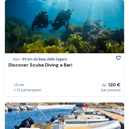
Bari •
95 km da Baia delle Zagare
Discover Scuba Diving a Bari
120 €
1,5 ore
da
1-12 partecipanti
per persona