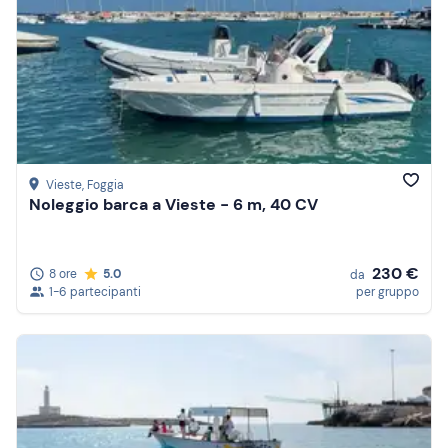
Vieste
, Foggia
Noleggio barca a Vieste - 6 m, 40 CV
230 €
8 ore
5.0
da
1-6 partecipanti
per gruppo