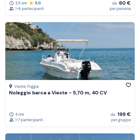
60 €
3,5 ore
5.0
da
1-6 partecipanti
per persona
Vieste
, Foggia
Noleggio barca a Vieste - 5,70 m, 40 CV
199 €
4 ore
da
1-7 partecipanti
per gruppo