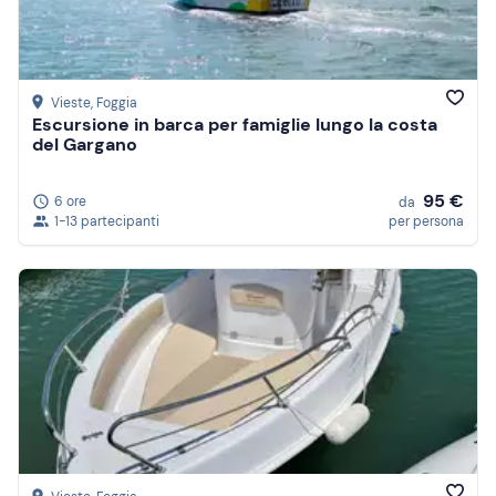
Vieste
, Foggia
Escursione in barca per famiglie lungo la costa
del Gargano
95 €
6 ore
da
1-13 partecipanti
per persona