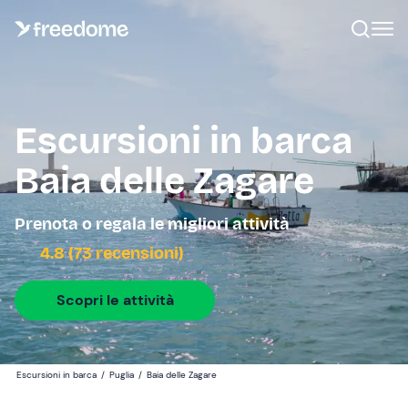
Escursioni in barca
Baia delle Zagare
Prenota o regala le migliori attività
4.8 (73 recensioni)
Scopri le attività
Escursioni in barca
/
Puglia
/
Baia delle Zagare