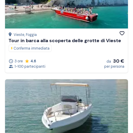
Prezzo (decrescente)
Recensioni
Vieste
, Foggia
Tour in barca alla scoperta delle grotte di Vieste
Conferma immediata
30 €
3 ore
4.6
da
1-100 partecipanti
per persona