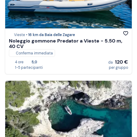
Vieste •
16 km da Baia delle Zagare
Noleggio gommone Predator a Vieste - 5.50 m,
40 CV
Conferma immediata
120 €
4 ore
5,0
da
1-5 partecipanti
per gruppo