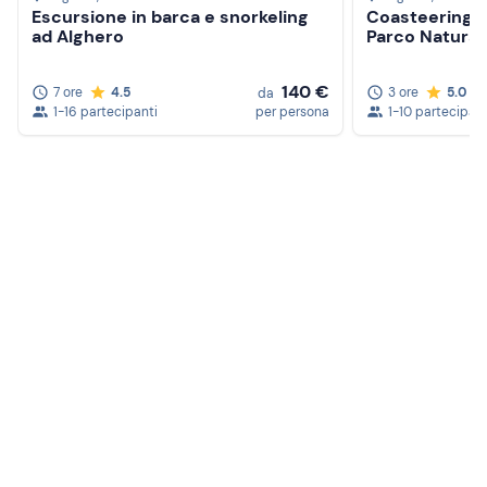
Escursione in barca e snorkeling
Coasteering a
Macchina fotografica
ad Alghero
Parco Natural
Kit snorkeling personale (se in possesso)
140 €
7 ore
4.5
3 ore
5.0
da
1-16 partecipanti
per persona
1-10 partecipant