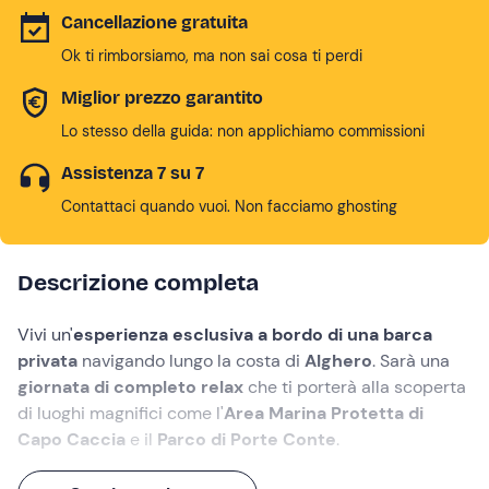
Cancellazione gratuita
Ok ti rimborsiamo, ma non sai cosa ti perdi
Miglior prezzo garantito
Lo stesso della guida: non applichiamo commissioni
Assistenza 7 su 7
Contattaci quando vuoi. Non facciamo ghosting
Descrizione completa
Vivi un'
esperienza esclusiva a bordo di una barca
privata
navigando lungo la costa di
Alghero
. Sarà una
giornata di completo relax
che ti porterà alla scoperta
di luoghi magnifici come l'
Area Marina Protetta di
Capo Caccia
e il
Parco di Porte Conte
.
Durante la navigazione potrai fermarti per
fare