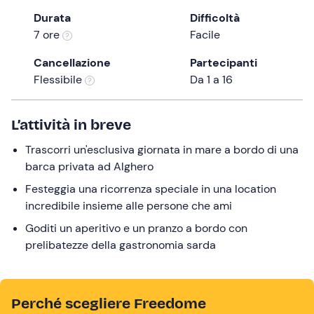
the
Durata
Difficoltà
question
7 ore
Facile
mark
Cancellazione
Partecipanti
key
Flessibile
Da 1 a 16
to
get
the
L’attività in breve
keyboard
Trascorri un'esclusiva giornata in mare a bordo di una
shortcuts
barca privata ad Alghero
for
changing
Festeggia una ricorrenza speciale in una location
dates.
incredibile insieme alle persone che ami
Goditi un aperitivo e un pranzo a bordo con
prelibatezze della gastronomia sarda
Perché scegliere Freedome