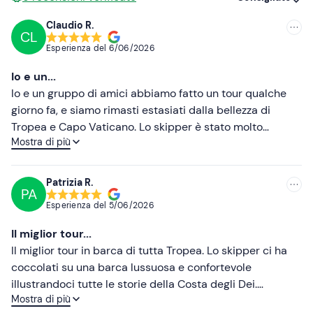
In loco sono presenti
parcheggi gratuiti e a
pagamento
. Il punto di ritrovo è raggiungibile con i
Claudio R.
CL
Consigliate
mezzi pubblici
.
Esperienza del
6/06/2026
Più recenti
Abbigliamento consigliato
Io e un...
Costume da bagno
Meno recenti
Io e un gruppo di amici abbiamo fatto un tour qualche
giorno fa, e siamo rimasti estasiati dalla bellezza di
Abbigliamento comodo da barca
Più alte
Tropea e Capo Vaticano. Lo skipper è stato molto
Mostra di più
simpatico e gentile, ci ha messo subito a nostro agio. Ci
Non dimenticare di portare
Più basse
ha anche fornito le maschere da snorkeling,
Crema solare
accompagnandoci in acqua e regalandoci un'esperienza
Patrizia R.
PA
indimenticabile a contatto con tantissimi pesci colorati.
Telo mare
Esperienza del
5/06/2026
L'aperitivo era molto sfizioso e non scontato. Una
vacanza da sogno! Raccomando assolutamente
Il miglior tour...
Il miglior tour in barca di tutta Tropea. Lo skipper ci ha
coccolati su una barca lussuosa e confortevole
illustrandoci tutte le storie della Costa degli Dei.
Mostra di più
L'aperitivo era favoloso, e il paesaggio mozzafiato.