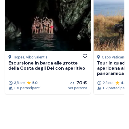
Tropea
, Vibo Valentia
Capo Vaticano
,
Escursione in barca alle grotte
Tour in quad 
della Costa degli Dei con aperitivo
apericena al 
panoramica
70 €
3,5 ore
5.0
2,5 ore
4.8
da
1-9 partecipanti
per persona
1-2 partecipanti