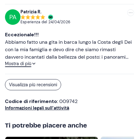
Tuffarsi sotto al Faro di Capo Vaticano è stato
incredibile! Una nota di merito alla perfetta
Patrizia R.
PA
organizzazione, torneremo sicuramente anche per il tour
Esperienza del
24/04/2026
del Murenario.
Eccezionale!!!
Abbiamo fatto una gita in barca lungo la Costa degli Dei
con la mia famiglia e devo dire che siamo rimasti
davvero incantati dalla bellezza del posto: i panorami
Mostra di più
erano davvero eccezionali e magici. Il nostro skipper,
Domenico, è stato una vera risorsa; ci ha raccontato
tutte le storie e le leggende di questo magico tratto di
Visualizza più recensioni
costa. Un grande grazie anche a Davide per la sua
organizzazione impeccabile! L’aperitivo calabrese era
Codice di riferimento
: 009742
eccellente! Torneremo sicuramente ad agosto!
Informazioni legali sull’attività
Ti potrebbe piacere anche