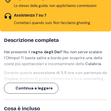
Lo stesso della guida: non applichiamo commissioni
Assistenza 7 su 7
Contattaci quando vuoi. Non facciamo ghosting
Descrizione completa
Hai presente il
regno degli Dei
? No, non serve scalare
l'Olimpo! Ti basta salire a bordo per scoprire una delle
coste più spettacolari e incontaminate della
Calabria
.
Durante questa
escursione di 3,5 ore
con partenza da
Tropea
, esplorerai grotte misteriose e farai
snorkeling
,
concludendo in bellezza con un ricco
aperitivo tipico
a
Continua a leggere
bordo!
Cosa faremo
Cosa è incluso
L'appuntamento è
15 minuti prima
della partenza