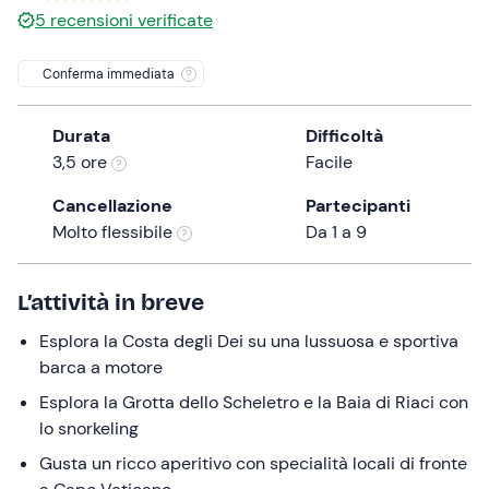
5
recensioni verificate
the
question
Conferma immediata
mark
key
to
Durata
Difficoltà
get
3,5 ore
Facile
the
Cancellazione
Partecipanti
keyboard
Molto flessibile
Da 1 a 9
shortcuts
for
changing
L’attività in breve
dates.
Esplora la Costa degli Dei su una lussuosa e sportiva
barca a motore
Esplora la Grotta dello Scheletro e la Baia di Riaci con
lo snorkeling
Gusta un ricco aperitivo con specialità locali di fronte