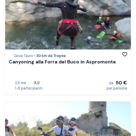
Gioia Tauro •
30 km da Tropea
Canyoning alla Forra del Buco in Aspromonte
50 €
2,5 ore
5,0
da
1-8 partecipanti
per persona