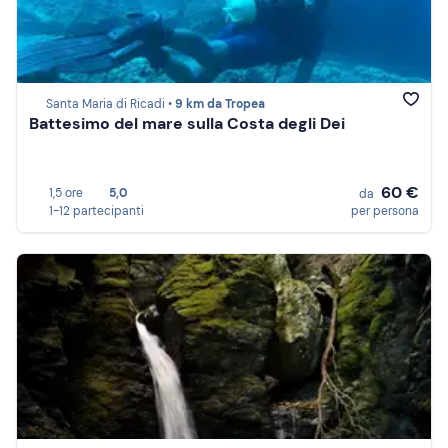
Santa Maria di Ricadi •
9 km da Tropea
Battesimo del mare sulla Costa degli Dei
60 €
1,5 ore
5,0
da
1-12 partecipanti
per persona