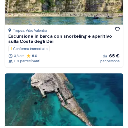
Tropea
, Vibo Valentia
Escursione in barca con snorkeling e aperitivo
sulla Costa degli Dei
Conferma immediata
65 €
3,5 ore
5.0
da
1-9 partecipanti
per persona