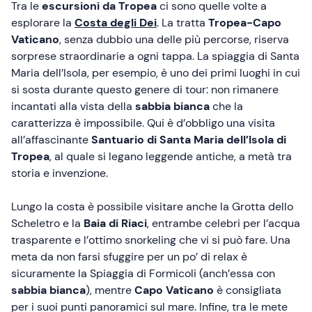
Tra le
escursioni
da Tropea
ci sono quelle volte a
esplorare la
Costa degli Dei
. La tratta
Tropea-Capo
Vaticano
, senza dubbio una delle più percorse, riserva
sorprese straordinarie a ogni tappa. La spiaggia di Santa
Maria dell’Isola, per esempio, è uno dei primi luoghi in cui
si sosta durante questo genere di tour: non rimanere
incantati alla vista della
sabbia bianca
che la
caratterizza è impossibile. Qui è d’obbligo una visita
all’affascinante
Santuario di Santa Maria dell’Isola di
Tropea
, al quale si legano leggende antiche, a metà tra
storia e invenzione.
Lungo la costa è possibile visitare anche la Grotta dello
Scheletro e la
Baia di Riaci
, entrambe celebri per l’acqua
trasparente e l’ottimo snorkeling che vi si può fare. Una
meta da non farsi sfuggire per un po’ di relax è
sicuramente la Spiaggia di Formicoli (anch’essa con
sabbia bianca
), mentre
Capo Vaticano
è consigliata
per i suoi punti panoramici sul mare. Infine, tra le mete