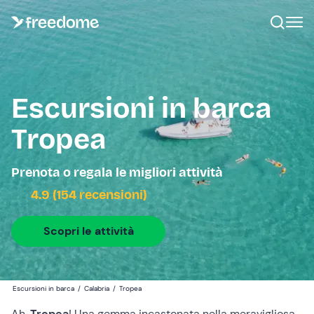
Escursioni in barca
Tropea
Prenota o regala le migliori attività
4.9 (154 recensioni)
Scopri le attività
Escursioni in barca
/
Calabria
/
Tropea
Ah,
Tropea
! Una gemma incastonata nella meravigliosa