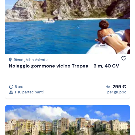
Ricadi
, Vibo Valentia
Noleggio gommone vicino Tropea - 6 m, 40 CV
299 €
8 ore
da
1-10 partecipanti
per gruppo