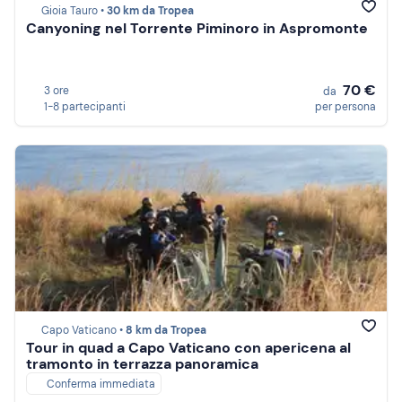
Gioia Tauro •
30 km da Tropea
Canyoning nel Torrente Piminoro in Aspromonte
70 €
3 ore
da
1-8 partecipanti
per persona
Capo Vaticano •
8 km da Tropea
Tour in quad a Capo Vaticano con apericena al
tramonto in terrazza panoramica
Conferma immediata