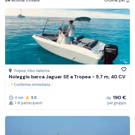
Ordina per
Attività consigliate
Prezzo (crescente)
Prezzo (decrescente)
Recensioni
Tropea
, Vibo Valentia
Noleggio barca Jaguar SE a Tropea - 5.7 m, 40 CV
Conferma immediata
190 €
4 ore
5.0
da
1-6 partecipanti
per gruppo