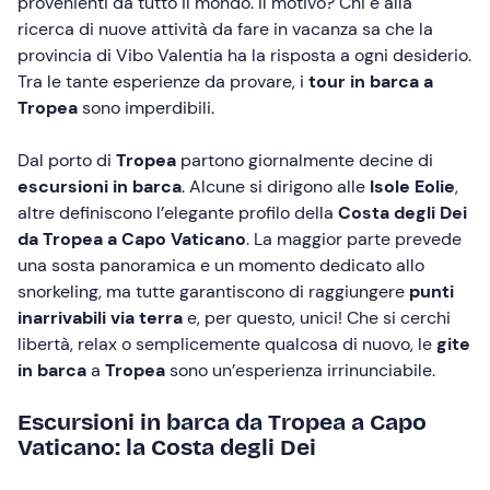
provenienti da tutto il mondo. Il motivo? Chi è alla
ricerca di nuove attività da fare in vacanza sa che la
provincia di Vibo Valentia ha la risposta a ogni desiderio.
Tra le tante esperienze da provare, i
tour in barca a
Tropea
sono imperdibili.
Dal porto di
Tropea
partono giornalmente decine di
escursioni in barca
. Alcune si dirigono alle
Isole Eolie
,
altre definiscono l’elegante profilo della
Costa degli Dei
da Tropea
a
Capo Vaticano
. La maggior parte prevede
una sosta panoramica e un momento dedicato allo
snorkeling, ma tutte garantiscono di raggiungere
punti
inarrivabili via terra
e, per questo, unici! Che si cerchi
libertà, relax o semplicemente qualcosa di nuovo, le
gite
in barca
a
Tropea
sono un’esperienza irrinunciabile.
Escursioni in barca da Tropea a Capo
Vaticano: la Costa degli Dei