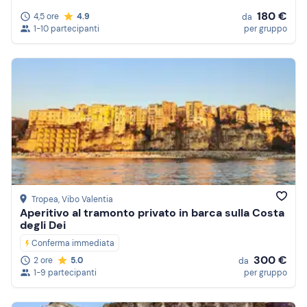
180 €
4,5 ore
4.9
da
1-10 partecipanti
per gruppo
Tropea
, Vibo Valentia
Aperitivo al tramonto privato in barca sulla Costa
degli Dei
Conferma immediata
300 €
2 ore
5.0
da
1-9 partecipanti
per gruppo