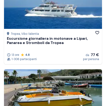
Tropea
, Vibo Valentia
Escursione giornaliera in motonave a Lipari,
Panarea e Stromboli da Tropea
77 €
13 ore
4.8
da
1-306 partecipanti
per persona