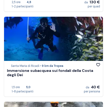
130 €
2,5 ore
4,8
da
1-2 partecipanti
per quad
Santa Maria di Ricadi •
9 km da Tropea
Immersione subacquea sui fondali della Costa
degli Dei
40 €
1,5 ore
5,0
da
1-8 partecipanti
per persona