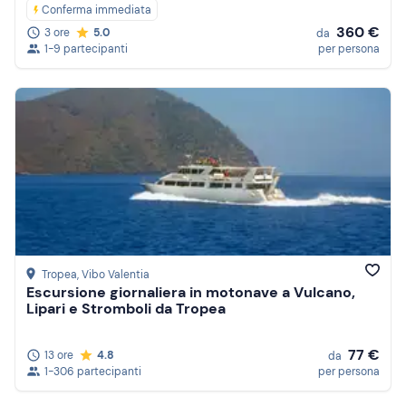
Conferma immediata
360 €
3 ore
5.0
da
1-9 partecipanti
per persona
Tropea
, Vibo Valentia
Escursione giornaliera in motonave a Vulcano,
Lipari e Stromboli da Tropea
77 €
13 ore
4.8
da
1-306 partecipanti
per persona