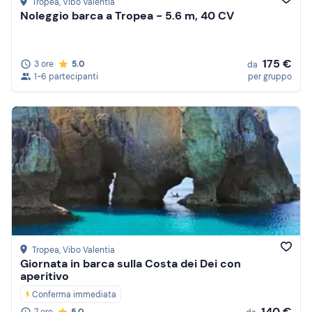
Tropea
, Vibo Valentia
Noleggio barca a Tropea - 5.6 m, 40 CV
175 €
3 ore
5.0
da
1-6 partecipanti
per gruppo
Tropea
, Vibo Valentia
Giornata in barca sulla Costa dei Dei con
aperitivo
Conferma immediata
140 €