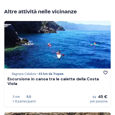
Altre attività nelle vicinanze
Bagnara Calabra •
43 km da Tropea
Escursione in canoa tra le calette della Costa
Viola
45 €
3 ore
5,0
da
1-8 partecipanti
per persona