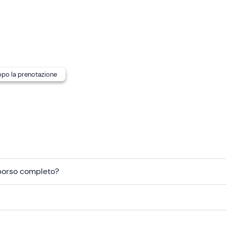
i pubblici
; in zona sono disponibili
parcheggi gratuiti e a
dopo la prenotazione
mborso completo?