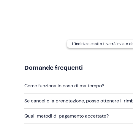
I
cani non sono ammessi
.
Il punto di ritrovo è raggiungibile anche con i
mezz
pagamento
.
Abbigliamento consigliato
L’indirizzo esatto ti verrà inviato 
Abbigliamento adatto alla stagione
Costume da bagno
Domande frequenti
Non dimenticare di portare
Telo mare
Come funziona in caso di maltempo?
Crema solare
Se cancello la prenotazione, posso ottenere il ri
Occhiali da sole
Quali metodi di pagamento accettate?