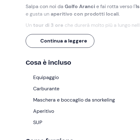
Salpa con noi da
Golfo Aranci
e fai rotta verso l'
I
e gusta un
aperitivo con prodotti locali
.
Un
tour di 3 ore
che durerà molto più a lungo nel
Cosa faremo
Continua a leggere
L'appuntamento è
15 minuti prima
dell'orario ind
a bordo della
barca a vela
Crash
.
Cosa è incluso
Ci dirigeremo verso l'
Isola di Figarolo
, famosa per
potremo avvistare questi splendidi mammiferi men
Equipaggio
Durante l'escursione faremo una
Carburante
sosta bagno
di d
della zona in base alle condizioni meteo-marine. Po
Maschera e boccaglio da snorkeling
a disposizione per esplorare i fondali dell'Area Ma
Aperitivo
Dopo il bagno, ci rilasseremo a bordo per il moment
tipici
SUP
locali, brindando con un calice di
prosecco
Infine, navigheremo verso il porto d'origine. L'attiv