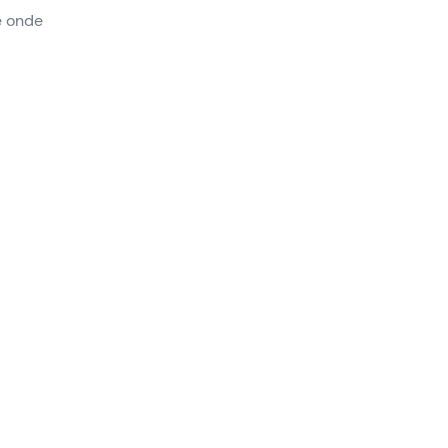
e onde
eranno
,
ate
eling
odotti