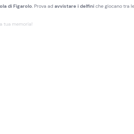
sola di Figarolo
. Prova ad
avvistare i delfini
che giocano tra l
la tua memoria!
icato a
Golfo Aranci (SS)
. Il
capitano
e la
hostess
ci accogli
 essere l'habitat preferito dei
delfini
. Con un pizzico di fortuna
tre giocano tra le onde.
urata compresa tra i 30 e i 60 minuti, in una delle baie ripar
tremo tuffarci dalla barca e utilizzare le
maschere da snork
rina Protetta.
o più atteso: l'
aperitivo
. Gusteremo un ricco
tagliere di pr
o bevande analcoliche.
ità avrà durata totale di circa
3 ore
.