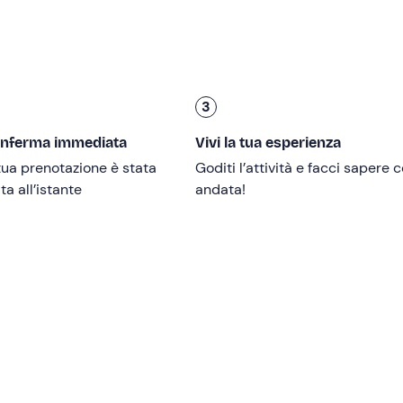
nori devono essere accompagnati da un adulto.
lle o a persone con disabilità motorie.
3
lvagente per chi non sa nuotare.
onferma immediata
Vivi la tua esperienza
ua prenotazione è stata
Goditi l’attività e facci sapere
a all’istante
andata!
lle condizioni meteo-marine.
des 43.4
di 13,26 m, con tendalino, servizi igienici e cucina a 
rai anche SUP, maschere e boccagli per praticare snorkeling. 
 con
celiachia, allergie o intolleranze alimentari gravi
. Sono
tosio
: contatta gli organizzatori ai recapiti indicati nell'email d