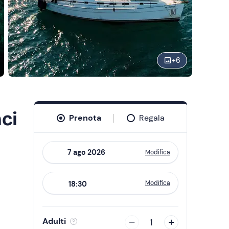
+
6
nci
Prenota
Regala
Modifica
Navigate
forward
Modifica
18:30
to
interact
with
Adulti
1