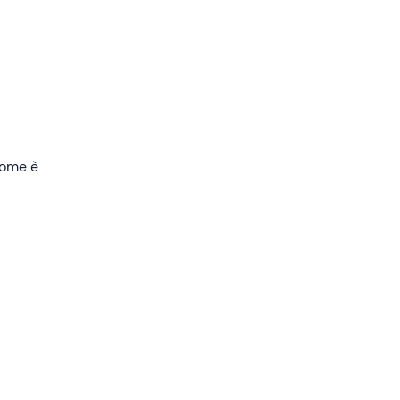
 come è
uso
A
i