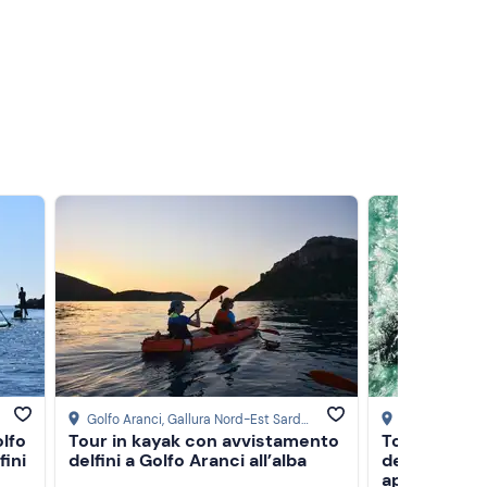
Golfo Aranci
, Gallura Nord-Est Sardegna
Golfo Aranci
, 
lfo
Tour in kayak con avvistamento
Tour in kay
ini
delfini a Golfo Aranci all’alba
delfini a Go
aperitivo