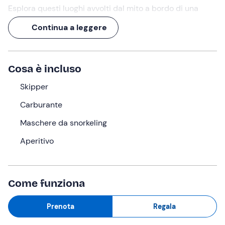
Esplora questi luoghi avvolti dal mito a bordo di una
confortevole barca
e naviga
da Vibo Marina
verso
Continua a leggere
Sant'Irene
,
Tropea
e
Parghelia
, tra paesaggi
incontaminati e soste per lo
snorkeling
.
Un
aperitivo in barca
sarà il perfetto coronamento di
Cosa è incluso
quest'
escursione di 4 ore
. Preparati a salpare!
Skipper
Cosa faremo
Carburante
L'appuntamento sarà
15 minuti prima
delle
ore 9:00
a
Maschere da snorkeling
Vibo Marina (VV)
, dove saremo accolti dal nostro
skipper
a bordo dell'imbarcazione.
Aperitivo
Il tour ci porterà alla scoperta di alcune delle località più
belle della
Costa degli Dei
, iniziando da
Sant'Irene
,
dove faremo un primo stop per
tuffarci e fare
Come funziona
snorkeling
presso lo
Scoglio di Ulisse
o l'antica
peschiera del
Murenario
.
Prenota
Regala
Navigando davanti alla costa di
Zambrone
e del