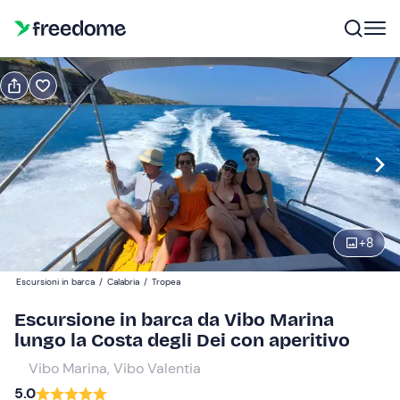
Prenota o regala
Prenota
Regala
Modifica
Navigate
forward
Modifica
09:00
to
interact
+
8
with
Adulti
1
the
60 €
Escursioni in barca
/
Calabria
/
Tropea
calendar
and
Escursione in barca da Vibo Marina
Bambini
0
select
lungo la Costa degli Dei con aperitivo
45 €
a
Vibo Marina, Vibo Valentia
date.
5.0
Press