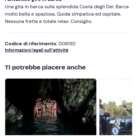
Una gita in barca sulla splendida Costa degli Dei. Barca
Abbigliamento da mare
molto bella e spaziosa. Guida simpatica ed ospitale.
Costume da bagno
Nessuna fretta e totale relax. Consiglio.
Non dimenticare di portare
Telo mare
Codice di riferimento
: 006192
Informazioni legali sull’attività
Crema solare
Ti potrebbe piacere anche