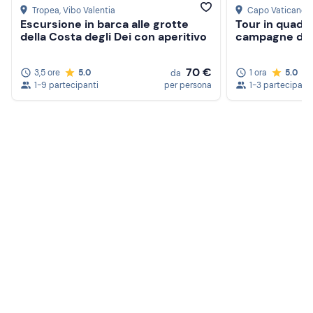
Tropea
, Vibo Valentia
Capo Vaticano
,
Escursione in barca alle grotte
Tour in quad di
della Costa degli Dei con aperitivo
campagne di 
70 €
3,5 ore
5.0
1 ora
5.0
da
1-9 partecipanti
per persona
1-3 partecipanti