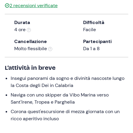
2
recensioni verificate
the
question
mark
Durata
Difficoltà
key
4 ore
Facile
to
Cancellazione
Partecipanti
get
Molto flessibile
Da 1 a 8
the
keyboard
shortcuts
L’attività in breve
for
changing
Insegui panorami da sogno e divinità nascoste lungo
dates.
la Costa degli Dei in Calabria
Naviga con uno skipper da Vibo Marina verso
Sant'Irene, Tropea e Parghelia
Corona quest'escursione di mezza giornata con un
ricco aperitivo incluso