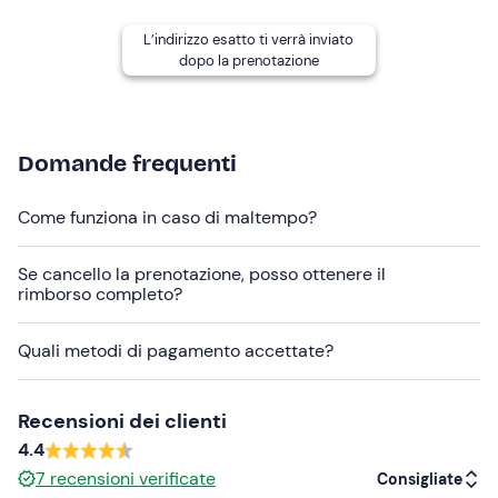
biposto
a seconda delle preferenze e delle disponibilità.
L’indirizzo esatto ti verrà inviato
Abbigliamento consigliato
dopo la prenotazione
costume da bagno
maglia termica (opzionale)
Domande frequenti
scarpe da ginnastica (da bagnare)
Come funziona in caso di maltempo?
Non dimenticare di portare
vestiti e scarpe di ricambio
Se cancello la prenotazione, posso ottenere il
rimborso completo?
asciugamano
occorrente per la doccia
Quali metodi di pagamento accettate?
Recensioni dei clienti
4.4
7
recensioni verificate
Consigliate