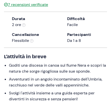
7
recensioni verificate
the
question
mark
Durata
Difficoltà
key
2 ore
Facile
to
Cancellazione
Partecipanti
get
Flessibile
Da 1 a 8
the
keyboard
shortcuts
L’attività in breve
for
changing
Goditi una discesa in canoa sul fiume Nera e scopri la
dates.
natura che sorge rigogliosa sulle sue sponde.
Avventurati in un angolo incontaminato dell'Umbria,
racchiuso nel verde delle valli appenniniche.
Svolgi l'attività insieme a una guida esperta per
divertirti in sicurezza e senza pensieri!