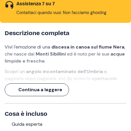
Assistenza 7 su 7
Contattaci quando vuoi. Non facciamo ghosting
Descrizione completa
Vivi l'emozione di una
discesa in canoa sul fiume Nera
,
che nasce dai
Monti Sibillini
ed è noto per le sue
acque
limpide e fresche
.
Scopri un
angolo incontaminato dell'Umbria
e,
pagaiata dopo pagaiata, vivi da vicino lo
spettacolo
della natura
, divertendoti e rinfrescandoti con qualche
Continua a leggere
schizzo d'acqua!
Una
guida esperta
ti accompagnerà lungo un
percorso
acquatico suggestivo
e adatto a tutti. Preparati a
Cosa è incluso
partire!
Guida esperta
Cosa faremo