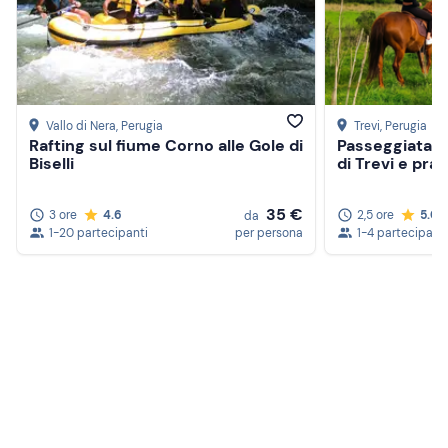
Vallo di Nera
, Perugia
Trevi
, Perugia
Rafting sul fiume Corno alle Gole di
Passeggiata a 
Biselli
di Trevi e pra
35 €
3 ore
4.6
2,5 ore
5.0
da
1-20 partecipanti
per persona
1-4 partecipanti