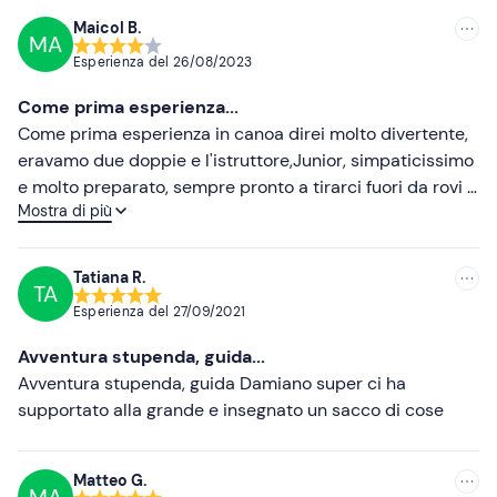
Maicol B.
MA
Consigliate
Esperienza del
26/08/2023
Più recenti
Come prima esperienza...
Meno recenti
Come prima esperienza in canoa direi molto divertente,
eravamo due doppie e l'istruttore,Junior, simpaticissimo
Più alte
e molto preparato, sempre pronto a tirarci fuori da rovi o
Mostra di più
dalle secche. Discesa facile anche per chi come noi è
Più basse
alle prime armi, molto piacevole, con pausa per un
bagnetto ghiacciato e per esplorare la riva del fiume.
Tatiana R.
TA
Decisamente consigliata per un pomeriggio immersi
Esperienza del
27/09/2021
nella natura e al fresco.
Avventura stupenda, guida...
Avventura stupenda, guida Damiano super ci ha
supportato alla grande e insegnato un sacco di cose
Matteo G.