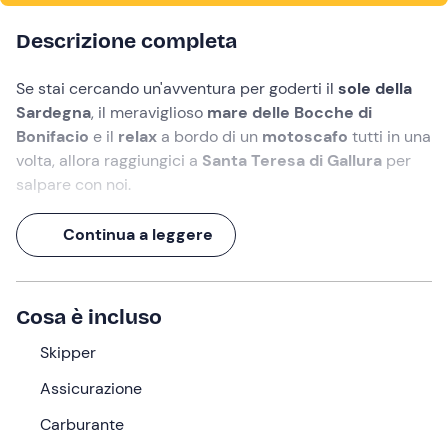
Descrizione completa
Se stai cercando un'avventura per goderti il
sole della
Sardegna
, il meraviglioso
mare delle Bocche di
Bonifacio
e il
relax
a bordo di un
motoscafo
tutti in una
volta,
allora raggiungici a
Santa Teresa di Gallura
per
salpare con noi.
Potrai rilassarti sulle panche ricoperte da comodi
Continua a leggere
cuscini in pelle, lasciandoti
cullare dalle onde
e
accarezzare dalla brezza marina
.
Raggiungeremo l'
Isola di Lavezzi
e l'
Isola Piana
dove
Cosa è incluso
potremo passeggiare sulla sabbia bianca e nuotare tra
le acque turchesi.
Skipper
Assicurazione
Cosa faremo
Carburante
Ci troveremo
1 ora prima
della partenza prevista per le