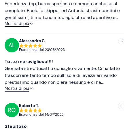
Meno recenti
Esperienza top, barca spaziosa e comoda anche se al
pubblici
; in loco è disponibile un
parcheggio a
completo, Paolo lo skipper ed Antonio strasimpantici e
pagamento
.
Più alte
gentilissimi, ti mettono a tuo agio oltre ad aperitivo e
Abbigliamento consigliato
Mostra di più
gnocchetto sardo (caffè e mirto a volontà da non
Più basse
dimenticare) E poi la cosa più importante: le isole,
Abbigliamento comodo da mare
Lavezzi stupenda ed incontaminata, Isola Piana poi ti
Alessandra C.
AL
Costume da bagno
lascia senza fiato, nulla ma davvero nulla da invidiare
Esperienza del
23/08/2023
alle più famose de La Maddalena (molto meno affollate
Ciabatte
tra l altro ad Agoato) Super Consigliatiiiii!
Tutto meraviglioso!!!!
Non dimenticare di portare
Giornata strepitosa! Lo consiglio vivamente. Ci ha fatto
trascorrere tanto tempo sull isola di lavezzi arrivando
Crema solare
prestissimo quando non c era nessuno e ci ha
Telo mare
Mostra di più
consigliato i posti migliori per fare snorkeling. 2 ore e più
di sosta sia a lavezzi che isola piana dove abbiamo avuto
Kit per snorkeling
il tempo anche di arrivare in corsica sulla terraferma.
Roberto T.
RO
Motoscafo comodo e pranzo ottimo. Da rifare. Grazie!
Esperienza del
14/07/2023
Alessandra e Massimiliano
Stepitoso