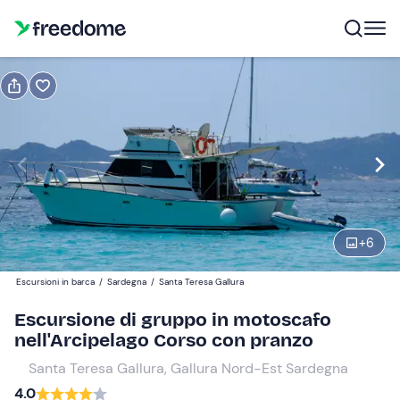
Prenota o regala
Prenota
Regala
Modifica
Navigate
forward
Modifica
09:00
to
interact
+
6
with
Adulti e ragazzi
1
the
120 €
Escursioni in barca
/
Sardegna
/
Santa Teresa Gallura
calendar
and
Escursione di gruppo in motoscafo
Bambini
0
select
nell'Arcipelago Corso con pranzo
70 €
a
Santa Teresa Gallura, Gallura Nord-Est Sardegna
date.
Neonati
0
4.0
Press