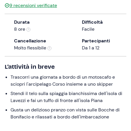
30 €
9
recensioni verificate
the
question
mark
Durata
Difficoltà
key
8 ore
Facile
to
Cancellazione
Partecipanti
get
Molto flessibile
Da 1 a 12
the
keyboard
shortcuts
L’attività in breve
for
changing
Trascorri una giornata a bordo di un motoscafo e
dates.
sciopri l'arcipelago Corso insieme a uno skipper
Stendi il telo sulla spiaggia bianchissima dell'isola di
Lavezzi e fai un tuffo di fronte all'isola Piana
Gusta un delizioso pranzo con vista sulle Bocche di
Bonifacio e rilassati a bordo dell'imbarcazione