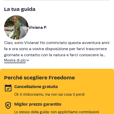
La tua guida
Viviana P.
Ciao, sono Viviana! Ho cominciato questa avventura anni
fa e ora sono a vostra disposizione per farvi trascorrere
giornate a contatto con la natura e farci conoscere la
Mostra di più
vera Sardegna. Quella vista dal mare, con i nostri
gommoni!
Perché scegliere Freedome
Cancellazione gratuita
Ok ti rimborsiamo, ma non sai cosa ti perdi
Miglior prezzo garantito
Lo stesso della guida: non applichiamo commissioni