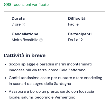
0 €
18
recensioni verificate
the
question
mark
Durata
Difficoltà
key
7 ore
Facile
to
Cancellazione
Partecipanti
get
Molto flessibile
Da 1 a 12
the
keyboard
shortcuts
L’attività in breve
for
changing
Scopri spiagge e paradisi marini incontaminati
dates.
inaccessibili via terra, come Cala Zafferano
Goditi tantissime soste per nuotare e fare snorkeling
in scenari da sogno della Sardegna
Assapora a bordo un pranzo sardo con focaccia
locale, salumi, pecorino e Vermentino