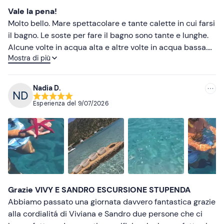
Crema solare
Vale la pena!
Telo mare
Molto bello. Mare spettacolare e tante calette in cui farsi
il bagno. Le soste per fare il bagno sono tante e lunghe.
Alcune volte in acqua alta e altre volte in acqua bassa.
Mostra di più
Viviana e Efisio molto simpatici, si è formato un bel
clima. Cibo buono e a volontà.
Nadia D.
Esperienza del
9/07/2026
Grazie VIVY E SANDRO ESCURSIONE STUPENDA
Abbiamo passato una giornata davvero fantastica grazie
alla cordialitá di Viviana e Sandro due persone che ci