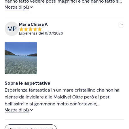
hanno fatto vedere posti magnifici e che hanno fatto si
Mostra di più
che si é creato un gruppo dove la risata e il conoscersi
tra tutti hanno reso questa giornata DAVVERO MA
DAVVERO INDIMENTICABILE GRAZIE MILLE
Maria Chiara P.
Esperienza del
6/07/2026
Sopra le aspettative
Esperienza fantastica in un mare cristallino che non ha
niente da invidiare alle Maldive! Oltre però ai posti
bellissimi e al gommone molto confortevole,
Mostra di più
sicuramente il valore aggiunto è stato da Viviana e
Alessandro! Con la loro passione ed entusiasmo ci
hanno coccolati tutta la giornata, ci hanno fatto sentire a