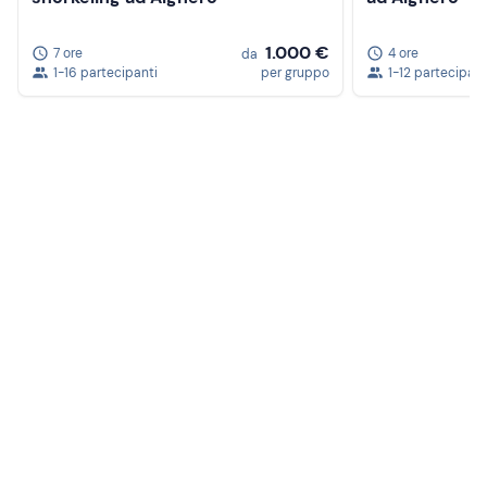
1.000 €
7 ore
4 ore
da
1-16 partecipanti
per gruppo
1-12 partecipant