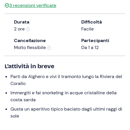
3
recensioni verificate
the
question
mark
Durata
Difficoltà
key
2 ore
Facile
to
Cancellazione
Partecipanti
get
Molto flessibile
Da 1 a 12
the
keyboard
shortcuts
L’attività in breve
for
changing
Parti da Alghero e vivi il tramonto lungo la Riviera del
dates.
Corallo
Immergiti e fai snorkeling in acque cristalline della
costa sarda
Gusta un aperitivo tipico baciato dagli ultimi raggi di
sole