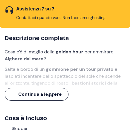
Assistenza 7 su 7
Contattaci quando vuoi. Non facciamo ghosting
Descrizione completa
Cosa c'è di meglio della
golden hour
per ammirare
Alghero dal mare
?
Salta a bordo di un
gommone per un tour privato
e
lasciati incantare dallo spettacolo del sole che scende
all'orizzonte, tingendo di rosso i
bastioni storici
della
città.
Continua a leggere
Insieme a uno
skipper
locale, navigherai per
2 ore
lungo
la
Riviera del Corallo
. Ti attende un tuffo al crepuscolo e
un
gustoso aperitivo
a base di prodotti sardi e
Cosa è incluso
prosecco!
Skipper