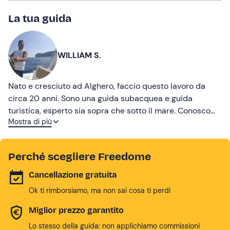
La tua guida
WILLIAM S.
Nato e cresciuto ad Alghero, faccio questo lavoro da
circa 20 anni. Sono una guida subacquea e guida
turistica, esperto sia sopra che sotto il mare. Conosco
Mostra di più
bene il territorio, parlo catalano e amo far conoscere
questa lingua!
Perché scegliere Freedome
Cancellazione gratuita
Ok ti rimborsiamo, ma non sai cosa ti perdi
Miglior prezzo garantito
Lo stesso della guida: non applichiamo commissioni