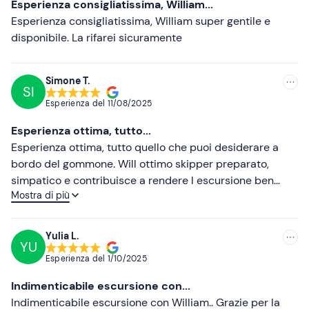
Esperienza consigliatissima, William...
Abbigliamento comodo
Meno recenti
Esperienza consigliatissima, William super gentile e
Costume da bagno
disponibile. La rifarei sicuramente
Più alte
Non dimenticare di portare
Più basse
Simone T.
Telo mare
SI
Esperienza del
11/08/2025
Crema solare
Esperienza ottima, tutto...
Occhiali da sole
Esperienza ottima, tutto quello che puoi desiderare a
bordo del gommone. Will ottimo skipper preparato,
simpatico e contribuisce a rendere l escursione ben
Mostra di più
fatta
Yulia L.
YU
Esperienza del
1/10/2025
Indimenticabile escursione con...
Indimenticabile escursione con William.. Grazie per la