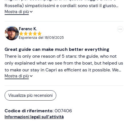
Rossella) simpaticissimi e cordiali: sono stati il giusto
Mostra di più
mix di simpatia, cultura e leggerezza. Abbiamo passato
una giornata fantastica e abbiamo assorbito tutta la
meraviglia dell’isola che ci è rimasta enormemente
Ferenc K.
impressa. Raccomando a tutti questa bellissima
Esperienza del
18/09/2025
esperienza.
Great guide can make much better everything
There is only one reason of 5 stars: the guide, who not
only explained what we see from the boat, but helped us
to make our stay in Capri as efficient as it possible. We
Mostra di più
have already planned everything (what to see, where to
go during time we spend in Capri), but his organization
was much faster than our schedule. Capri without him
Visualizza più recensioni
would have been a disappointment.
Codice di riferimento
: 007406
Informazioni legali sull’attività