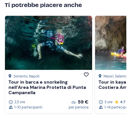
Ti potrebbe piacere anche
Sorrento
, Napoli
Maiori
, Salerno
Tour in barca e snorkeling
Tour in kayak 
nell’Area Marina Protetta di Punta
Costiera Ama
Campanella
59 €
2,5 ore
3 ore
4.7
da
1-10 partecipanti
per persona
1-14 partecipant