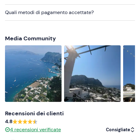
In zona sono presenti
parcheggi a pagamento
.
Quali metodi di pagamento accettate?
Abbigliamento consigliato
Abbigliamento comodo adatto alla stagione
Media Community
Non dimenticare di portare
Crema solare
Occhiali da sole
Recensioni dei clienti
4.8
4
recensioni verificate
Consigliate