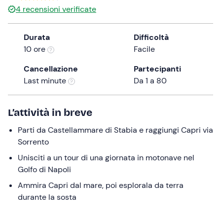
0 €
4
recensioni verificate
the
question
mark
Durata
Difficoltà
key
10 ore
Facile
to
Cancellazione
Partecipanti
get
Last minute
Da 1 a 80
the
keyboard
shortcuts
L’attività in breve
for
changing
Parti da Castellammare di Stabia e raggiungi Capri via
dates.
Sorrento
Unisciti a un tour di una giornata in motonave nel
Golfo di Napoli
Ammira Capri dal mare, poi esplorala da terra
durante la sosta