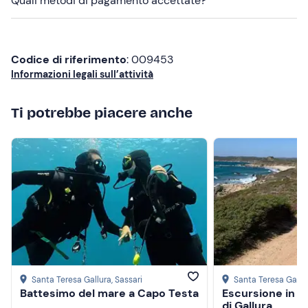
Quali metodi di pagamento accettate?
spaziosa, spiaggetta con scaletta, prendisole a prua, fly,
impianto stereo e servizi igienici.
In caso di
allergie o intolleranze alimentari
il
Codice di riferimento
: 009453
partecipante potrà portare un
pranzo al sacco
.
Informazioni legali sull’attività
I
cani non sono ammessi
.
Ti potrebbe piacere anche
Il punto di ritrovo non è raggiungibile con i mezzi
pubblici; in loco è disponibile un
parcheggio a
pagamento
.
Abbigliamento consigliato
Costume da bagno
Non dimenticare di portare
Telo mare
Crema solare
Santa Teresa Gallura
, Sassari
Santa Teresa Gallu
Battesimo del mare a Capo Testa
Escursione in q
di Gallura