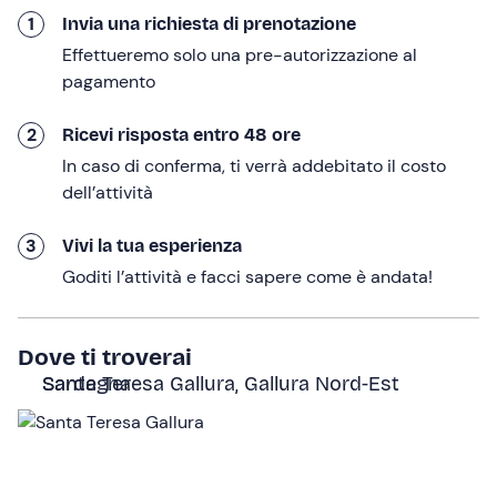
1
Invia una richiesta di prenotazione
dall’imbarcazione.
Effettueremo solo una pre-autorizzazione al
Proseguiremo verso l’
isola di Santa Maria
, dove faremo
pagamento
una
sosta in spiaggia o sosta snorkeling
(a discrezione
dello skipper) di circa un’ora. Risaliti a bordo verrà
2
Ricevi risposta entro 48 ore
servito il
pranzo
: pennette del giorno solitamente a base
In caso di conferma, ti verrà addebitato il costo
di pesce, acqua, vino, caffè, mirto e dolce.
dell’attività
Nel primo pomeriggio raggiungeremo l’
isola di La
Maddalena
. Qui avremo circa
2 ore e 30 minuti di
3
Vivi la tua esperienza
tempo libero
per esplorare il centro storico,
Goditi l’attività e facci sapere come è andata!
passeggiare tra le vie caratteristiche, visitare negozi
tipici e godere del lungomare.
Dove ti troverai
L’ultima tappa sarà l’
isola di Spargi
, una delle più grandi
Santa Teresa Gallura, Gallura Nord-Est Sardegna
dell’arcipelago. Qui effettueremo un’altra
sosta in
spiaggia o un bagno dalla barca
della durata di circa 1
ora, ammirando acque turchesi e paesaggi
incontaminati.