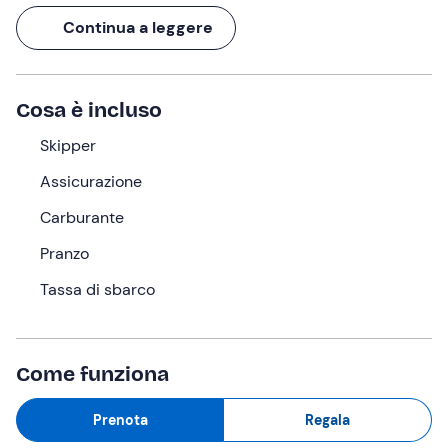
ammirare pesci colorati e fondali spettacolari, mentre
Continua a leggere
l’aria salmastra e il sole ti regaleranno un’esperienza
unica a contatto con il mare.
Tra un tuffo e un
pranzo a bordo
, scoprirai anche il
Cosa è incluso
fascino del
centro storico di La Maddalena
e le
spiagge incontaminate di
Skipper
Spargi
, perfette per scatti
indimenticabili!
Assicurazione
Cosa faremo
Carburante
L'appuntamento è
1 ora prima
dell'orario indicato presso
Pranzo
il punto di ritrovo a
Santa Teresa Gallura (OT)
. Qui
Tassa di sbarco
incontremo lo
skipper
che ci accoglierà a bordo del
motoscafo
, pronto a salpare per una giornata alla
scoperta dell'
Arcipelago della Maddalena
.
Come funziona
Inizieremo la navigazione tra le suggestive
Bocche di
Bonifacio
. La prima tappa sarà l’
isola di Budelli
, dove ci
Prenota
Regala
fermeremo per un bagno dalla barca nelle celebri
Piscine Naturali
e ammireremo la
Spiaggia Rosa