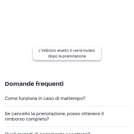
Risaliremo a bordo per il rientro a Santa Teresa Gallura.
L'esperienza avrà
durata totale di circa 8 ore e mezza
.
A chi è rivolto
L'attività è
adatta a tutti
, senza limiti di età. I
minori
devono essere necessariamente
accompagnati
.
L'imbarcazione è accessibile anche a
persone con
L’indirizzo esatto ti verrà inviato
dopo la prenotazione
disabilità
.
Altre informazioni
Questa attività si svolge ad
aprile, maggio, settembre
Domande frequenti
e ottobre
.
L'itinerario e le soste possono variare
in base alle
Come funziona in caso di maltempo?
condizioni meteo-marine, a discrezione dello skipper.
Se cancello la prenotazione, posso ottenere il
Il tour si svolge a bordo di moderne imbarcazioni
Riviera
rimborso completo?
38
e
Bertram 38
, dotate di ogni comfort: confortevole
dinette
interna con panche e cuscini in pelle, poppa