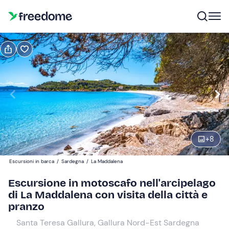
Prenota o regala
Prenota
Regala
Modifica
Navigate
forward
Modifica
08:30
to
interact
+
8
with
Adulti e ragazzi
1
the
110 €
Escursioni in barca
/
Sardegna
/
La Maddalena
calendar
and
Escursione in motoscafo nell'arcipelago
Bambini
0
select
di La Maddalena con visita della città e
50 €
a
pranzo
date.
Neonati
Santa Teresa Gallura, Gallura Nord-Est Sardegna
0
Press