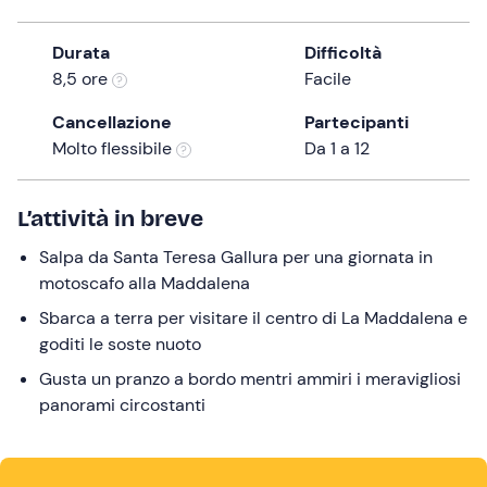
30 €
the
question
Durata
Difficoltà
mark
8,5 ore
Facile
key
Cancellazione
Partecipanti
to
Molto flessibile
Da 1 a 12
get
the
keyboard
L’attività in breve
shortcuts
Salpa da Santa Teresa Gallura per una giornata in
for
motoscafo alla Maddalena
changing
dates.
Sbarca a terra per visitare il centro di La Maddalena e
goditi le soste nuoto
Gusta un pranzo a bordo mentri ammiri i meravigliosi
panorami circostanti