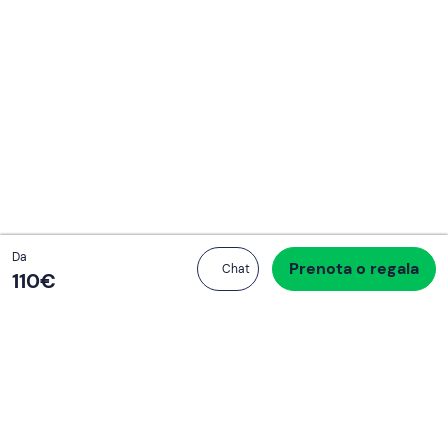
Totale
Da
Prenota o regala
Procedi all’acquisto
Chat
110 €
110‎€
Se non sai mai cosa fare, sai cosa fare
Scrivi la tua email e scopri tante alternative all'aperitivo
e al divano