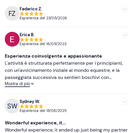
Federico Z.
Consigliate
Esperienza del
23/05/2026
Più recenti
Erica B.
Meno recenti
Esperienza del
16/09/2023
Più alte
Esperienza coinvolgente e appassionante
Più basse
L'attività è strutturata perfettamente per i principianti,
con un'avvicinamento iniziale al mondo equestre, e la
passeggiata successiva su sentieri boschivi con
Mostra di più
divertenti salite e discese. Nel nostro caso una forte
pioggia pomeridiana ci ha fatto passare momenti
abbastanza wild, ma l'ottimismo e l'esperienza della
Sydney W.
guida sono stati di grande aiuto per terminare la
Esperienza del
18/06/2025
passeggiata in bellezza. I cavalli vengono gestiti con
grande rispetto e amore.
Wonderful experience, it...
Wonderful experience, it ended up just being my partner