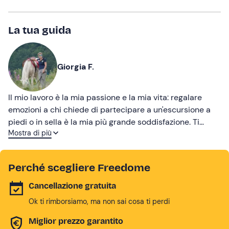
La tua guida
Giorgia F.
Il mio lavoro è la mia passione e la mia vita: regalare
emozioni a chi chiede di partecipare a un'escursione a
piedi o in sella è la mia più grande soddisfazione. Ti
Mostra di più
aspetto per esplorare insieme il mio territorio!
Perché scegliere Freedome
Cancellazione gratuita
Ok ti rimborsiamo, ma non sai cosa ti perdi
Miglior prezzo garantito