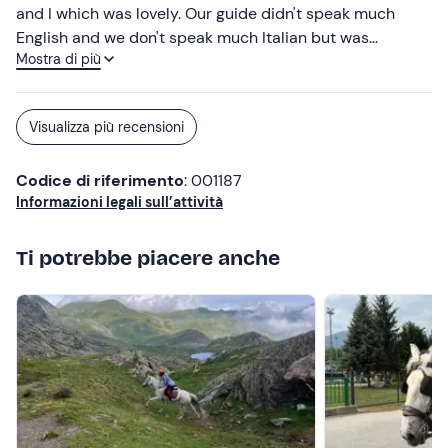
and I which was lovely. Our guide didn't speak much
English and we don't speak much Italian but was
Mostra di più
absolutely wonderful in working with us through a mix of
English, French and Italian - thanks for your patience!
Would highly recommend.
Visualizza più recensioni
Codice di riferimento
: 001187
Informazioni legali sull’attività
Ti potrebbe piacere anche