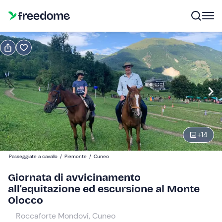
Prenota o regala
Prenota
Regala
Modifica
Navigate
forward
Modifica
09:30
to
interact
+
14
with
Partecipanti
1
the
110 €
Passeggiate a cavallo
/
Piemonte
/
Cuneo
calendar
and
Giornata di avvicinamento
select
all'equitazione ed escursione al Monte
a
Olocco
date.
Roccaforte Mondovì, Cuneo
Press