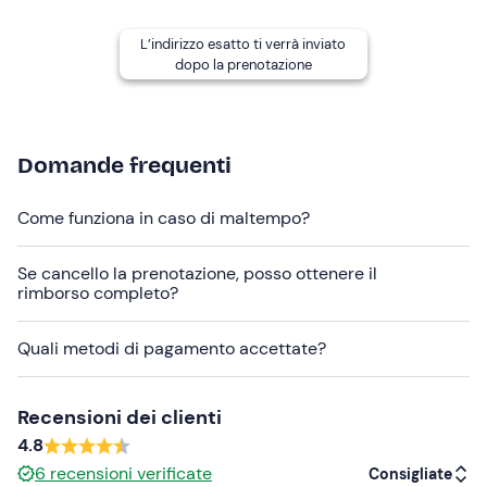
Abbigliamento consigliato
L’indirizzo esatto ti verrà inviato
dopo la prenotazione
abbigliamento comodo stagionale
pantaloni lunghi
scarpe da trekking o stivali
Domande frequenti
ghette (opzionali)
Come funziona in caso di maltempo?
Se cancello la prenotazione, posso ottenere il
rimborso completo?
Quali metodi di pagamento accettate?
Recensioni dei clienti
4.8
6
recensioni verificate
Consigliate