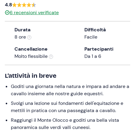
4.8
the
6
recensioni verificate
question
mark
key
Durata
Difficoltà
to
8 ore
Facile
get
Cancellazione
Partecipanti
the
Molto flessibile
Da 1 a 6
keyboard
shortcuts
for
L’attività in breve
changing
Goditi una giornata nella natura e impara ad andare a
dates.
cavallo insieme alle nostre guide equestri.
Svolgi una lezione sui fondamenti dell'equitazione e
mettili in pratica con una passeggiata a cavallo.
Raggiungi il Monte Olocco e goditi una bella vista
panoramica sulle verdi valli cuneesi.