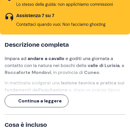
Lo stesso della guida: non applichiamo commissioni
Assistenza 7 su 7
Contattaci quando vuoi. Non facciamo ghosting
Descrizione completa
Impara ad
andare a cavallo
e goditi una giornata a
contatto con la natura nei boschi della
valle di Lurisia
, a
Roccaforte Mondovì
, in provincia di
Cuneo
.
In mattinata svolgerai una
lezione teorica e pratica sui
fondamenti dell'equitazione
e, dopo un pranzo tipico,
monterai sul tuo destriero per una piacevole
Continua a leggere
escursione al Monte Olocco
, dove ti aspettano
paesaggi suggestivi.
Affidati alle nostre
guide equestri
per un'esperienza
Cosa è incluso
all'insegna del divertimento e del relax, svolta in
totale