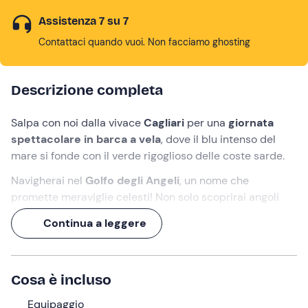
Assistenza 7 su 7
Contattaci quando vuoi. Non facciamo ghosting
Descrizione completa
Salpa con noi dalla vivace
Cagliari
per una
giornata
spettacolare in barca a vela
, dove il blu intenso del
mare si fonde con il verde rigoglioso delle coste sarde.
Navigherai nel
Golfo degli Angeli
, un nome che
promette meraviglie celesti! Non solo scoprirai angoli
nascosti e spiagge deserte dove l'unico rumore è il
Continua a leggere
fruscio del vento nelle vele, ma ti regaleremo anche una
vera festa dei sensi con una
spaghettata preparata a
bordo
, ovviamente innaffiata con il
miglior vino bianco
Cosa è incluso
locale
.
Preparati a issare le vele!
Equipaggio