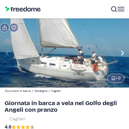
Prenota o regala
Prenota
Regala
Modifica
Navigate
forward
Modifica
10:00
to
interact
+
9
with
Partecipanti
1
the
140 €
Escursioni in barca
/
Sardegna
/
Cagliari
calendar
and
Giornata in barca a vela nel Golfo degli
select
Angeli con pranzo
a
Cagliari
date.
4.6
Press