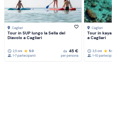
Cagliari
Cagliari
Tour in SUP lungo la Sella del
Tour in kayak a
Diavolo a Cagliari
a Cagliari
45 €
2,5 ore
5.0
3,5 ore
5.0
da
1-7 partecipanti
per persona
1-10 partecipant