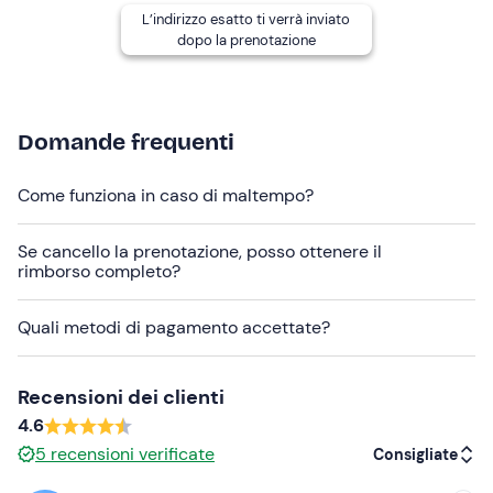
partecipanti
.
L’indirizzo esatto ti verrà inviato
dopo la prenotazione
La
barca a vela di 11 metri
è attrezzata con cucina, WC,
doccetta esterna. A bordo, una tavola SUP e kit
snorkeling a disposizione dei partecipanti.
I
cani di piccola taglia
sono ammessi a bordo.
Domande frequenti
Hai allergie, intolleranze o particolari esigenze
Come funziona in caso di maltempo?
alimentari?
Comunicalo con largo anticipo allo skipper
(riceverai i contatti via e-mail con la conferma di
Se cancello la prenotazione, posso ottenere il
prenotazione).
rimborso completo?
Abbigliamento consigliato
Quali metodi di pagamento accettate?
Abbigliamento da mare
Costume da bagno
Recensioni dei clienti
Non dimenticare di portare
4.6
5
recensioni verificate
Consigliate
Occhiali da sole