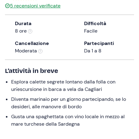
5
recensioni verificate
the
question
mark
Durata
Difficoltà
key
8 ore
Facile
to
Cancellazione
Partecipanti
get
Moderata
Da 1 a 8
the
keyboard
shortcuts
L’attività in breve
for
changing
Esplora calette segrete lontano dalla folla con
dates.
un'escursione in barca a vela da Cagliari
Diventa marinaio per un giorno partecipando, se lo
desideri, alle manovre di bordo
Gusta una spaghettata con vino locale in mezzo al
mare turchese della Sardegna