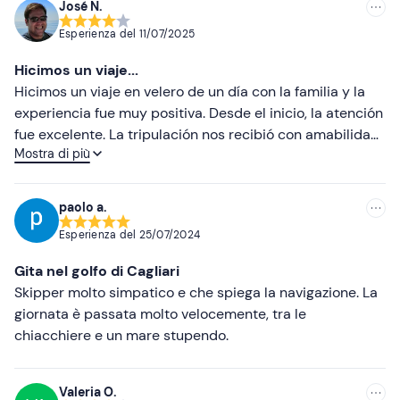
José N.
Cappellino
Consigliate
Esperienza del
11/07/2025
Telo mare
Più recenti
Hicimos un viaje...
Meno recenti
Hicimos un viaje en velero de un día con la familia y la
experiencia fue muy positiva. Desde el inicio, la atención
Più alte
fue excelente. La tripulación nos recibió con amabilidad,
Mostra di più
nos explicó todo lo necesario y se mostró atenta
Più basse
durante toda la jornada. El barco estaba impecable:
limpio, ordenado y bien mantenido, lo que nos dio
paolo a.
mucha confianza.
Esperienza del
25/07/2024
Gita nel golfo di Cagliari
Skipper molto simpatico e che spiega la navigazione. La
giornata è passata molto velocemente, tra le
chiacchiere e un mare stupendo.
Valeria O.