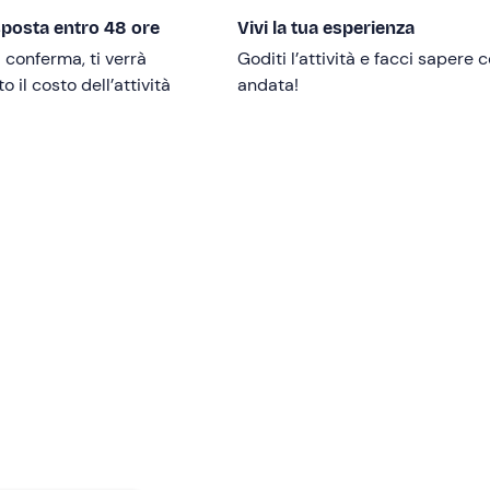
sposta entro 48 ore
Vivi la tua esperienza
renni devono essere accompagnati da un adulto responsabile.
i conferma, ti verrà
Goditi l’attività e facci sapere
 il costo dell’attività
andata!
confermata con un
numero minimo di 3 persone
.
lici
. In loco è presente
parcheggio gratuito
.