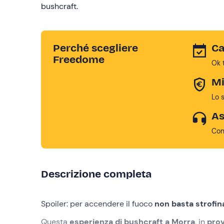
bushcraft.
Perché scegliere
Ca
Freedome
Ok 
Mi
Lo 
As
Con
Descrizione completa
Spoiler: per accendere il fuoco
non basta strofin
Questa
esperienza di bushcraft a Morra
, in
prov