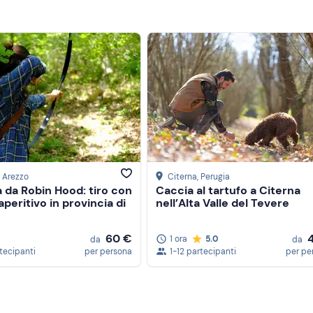
, Arezzo
Citerna
, Perugia
 da Robin Hood: tiro con
Caccia al tartufo a Citerna
aperitivo in provincia di
nell’Alta Valle del Tevere
60 €
1 ora
5.0
da
da
rtecipanti
per persona
1-12 partecipanti
per pe