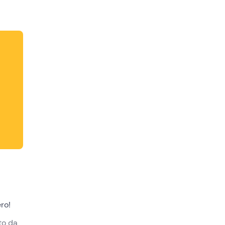
ero!
to da