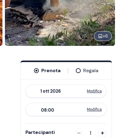
+
6
Prenota
Regala
Modifica
Navigate
forward
Modifica
08:00
to
interact
with
Partecipanti
1