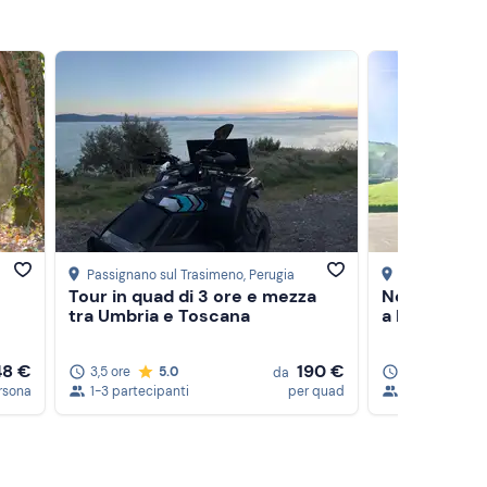
Passignano sul Trasimeno
, Perugia
Montepulcian
Tour in quad di 3 ore e mezza
Noleggio e-b
tra Umbria e Toscana
a Montepulc
48 €
190 €
3,5 ore
5.0
8,5 ore
da
rsona
1-3 partecipanti
per quad
1-5 partecipa