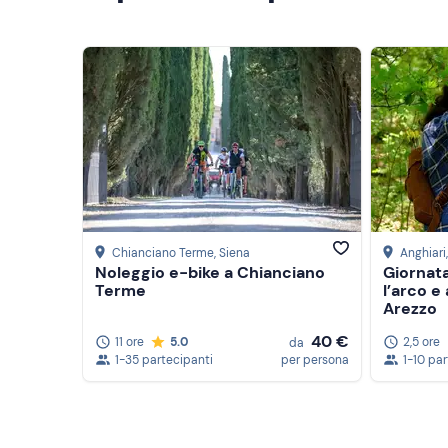
Chianciano Terme
, Siena
Anghiari
Noleggio e-bike a Chianciano
Giornata
Terme
l’arco e 
Arezzo
40 €
11 ore
5.0
2,5 ore
da
1-35 partecipanti
per persona
1-10 pa