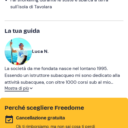
sull'isola di Tavolara
La tua guida
Luca N.
La società da me fondata nasce nel lontano 1995.
Essendo un istruttore subacqueo mi sono dedicato alla
attività subacquea, con oltre 1000 corsi sub al mio
Mostra di più
attivo e immersioni in varie parti del mondo, ho lavorato
inoltre per i più importanti Tour Operator italiani ed
esteri. Solo successivamente con il trasferimento delle
Perché scegliere Freedome
sede operativa a San Teodoro ho conseguito la qualifica
di skipper, concentrandomi oltre alla attività subacquea
Cancellazione gratuita
alla organizzazione di gite con imbarcazioni all'interno
Ok ti rimborsiamo, ma non sai cosa ti perdi