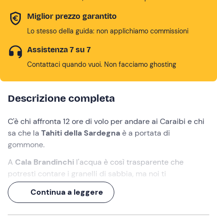
dell'Area marina protetta di Tavolara.
Miglior prezzo garantito
Lo stesso della guida: non applichiamo commissioni
Assistenza 7 su 7
Contattaci quando vuoi. Non facciamo ghosting
Descrizione completa
C'è chi affronta 12 ore di volo per andare ai Caraibi e chi
sa che la
Tahiti della Sardegna
è a portata di
gommone.
A
Cala Brandinchi
l'acqua è così trasparente che
potresti contare i granelli di sabbia, ma noi ti
consigliamo di
contare i pesci
! Partendo da
San
Continua a leggere
Teodoro
, vivrai un'
avventura in gommone di 6 ore
tra
l'
isola di Tavolara
e le
Piscine di Molara
.