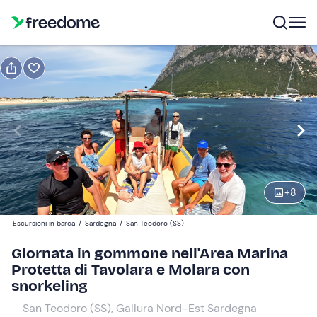
Prenota o regala
Prenota
Regala
Modifica
Navigate
forward
Modifica
09:15
to
interact
+
8
with
Adulti
1
the
80 €
Escursioni in barca
/
Sardegna
/
San Teodoro (SS)
calendar
and
Giornata in gommone nell'Area Marina
Bambini
0
select
Protetta di Tavolara e Molara con
65 €
a
snorkeling
date.
San Teodoro (SS), Gallura Nord-Est Sardegna
Press