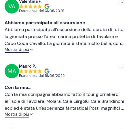
I
cani di piccola taglia
sono benvenuti a bordo.
Valentina F.
VA
Consigliate
In loco sono presenti
parcheggi gratuiti
. Il punto di
Esperienza del
31/05/2025
ritrovo è raggiungibile con i
mezzi pubblici
.
Più recenti
Abbiamo partecipato all’escursione...
Abbigliamento consigliato
Meno recenti
Abbiamo partecipato all’escursione della durata di tutta
la giornata presso l’area marina protetta di Tavolara e
Abbigliamento adatto alla stagione
Più alte
Capo Coda Cavallo. La giornata è stata molto bella, con
Mostra di più
Costume da bagno
diverse soste bagno di cui una direttamente sull’isola di
Più basse
Tavolara. Passare del tempo con lo skipper Giorgio è
Non dimenticare di portare
stato un vero piacere. Complimenti a tutto lo staff!
Mauro P.
MA
Telo mare
Esperienza del
18/06/2025
Crema solare
Con la mia...
Pranzo al sacco
Con la mia compagna abbiamo fatto il tour giornaliero
all'isola di Tavolara, Molara, Cala Girgolu, Cala Brandinchi
ecc ed è stata un'esperienza fantastica! Posti magnifici e
Mostra di più
un'organizzazione impeccabile. Grazie Andrea e Adriana
☺️