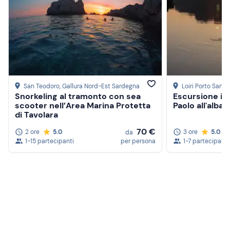
San Teodoro
, Gallura Nord-Est Sardegna
Loiri Porto San P
Snorkeling al tramonto con sea
Escursione in
scooter nell’Area Marina Protetta
Paolo all'alba
di Tavolara
70 €
2 ore
5.0
3 ore
5.0
da
1-15 partecipanti
per persona
1-7 partecipanti