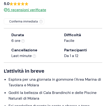
5.0
the
5
recensioni verificate
question
mark
Conferma immediata
key
to
get
Durata
Difficoltà
the
6 ore
Facile
keyboard
Cancellazione
Partecipanti
shortcuts
Last minute
Da 1 a 12
for
changing
dates.
L’attività in breve
Esplora per una giornata in gommone l'Area Marina di
Tavolara e Molara
Goditi la bellezza di Cala Brandinchi e delle Piscine
Naturali di Molara
Fai snorkeling durante le soste e sbarca a terra