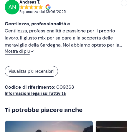
Andreas T.
AN
Esperienza del
13/06/2025
Gentilezza, professionalità e...
Gentilezza, professionalità e passione per il proprio
lavoro. Il giusto mix per salpare alla scoperta delle
meraviglie della Sardegna. Noi abbiamo optato per la
Mostra di più
formula tour full day in gommone: Tavolara, piscine
naturali di Molara ecc. Prezzo giusto! Consigliatissimo!
Un grazie speciale ad Antonio per averci fatto da guida
Visualizza più recensioni
!!!
Codice di riferimento
: 009363
Informazioni legali sull’attività
Ti potrebbe piacere anche