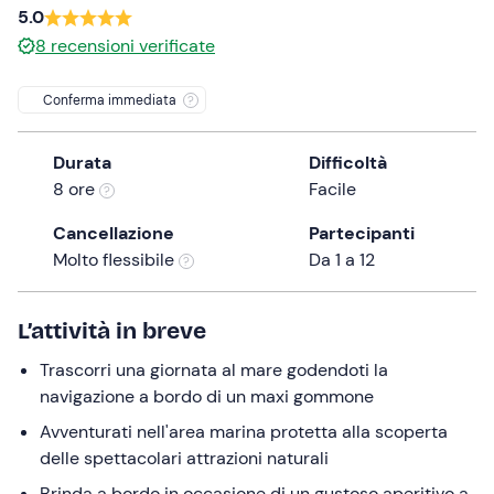
5.0
the
8
recensioni verificate
question
mark
Conferma immediata
key
to
get
Durata
Difficoltà
the
8 ore
Facile
keyboard
Cancellazione
Partecipanti
shortcuts
Molto flessibile
Da 1 a 12
for
changing
dates.
L’attività in breve
Trascorri una giornata al mare godendoti la
navigazione a bordo di un maxi gommone
Avventurati nell'area marina protetta alla scoperta
delle spettacolari attrazioni naturali
Brinda a bordo in occasione di un gustoso aperitivo a