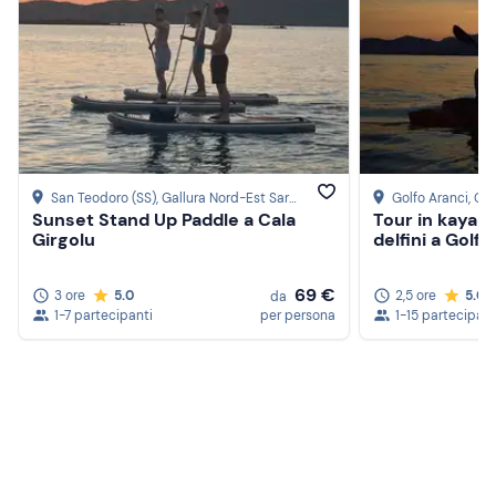
San Teodoro (SS)
, Gallura Nord-Est Sardegna
Golfo Aranci
, Ga
Sunset Stand Up Paddle a Cala
Tour in kayak
Girgolu
delfini a Golf
69 €
3 ore
5.0
2,5 ore
5.0
da
1-7 partecipanti
per persona
1-15 partecipant
Crea un account Freedome
Unisciti a una community di avventurieri come te e
colleziona ricordi indimenticabili!