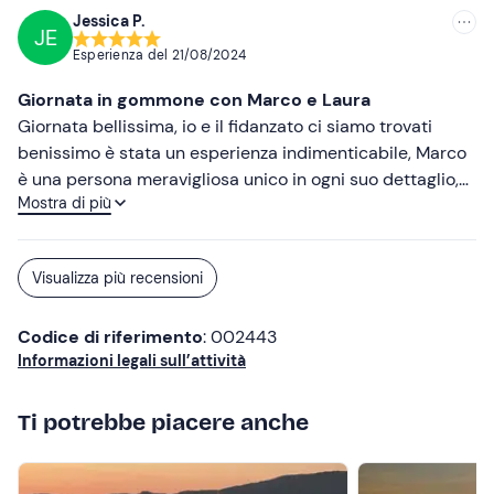
pena! Consigliatissimo!
Jessica P.
JE
Esperienza del
21/08/2024
Giornata in gommone con Marco e Laura
Giornata bellissima, io e il fidanzato ci siamo trovati
benissimo è stata un esperienza indimenticabile, Marco
è una persona meravigliosa unico in ogni suo dettaglio,
Mostra di più
Laura una ragazza speciale e gentile. Aperitivo stupendo
con cibo a volontà. Consiglio a tutti di vivere una
giornata sul gommone con Marco ne resterete
Visualizza più recensioni
entusiasmanti e vivrete una giornata unica e
indimenticabile.
Codice di riferimento
: 002443
Informazioni legali sull’attività
Ti potrebbe piacere anche