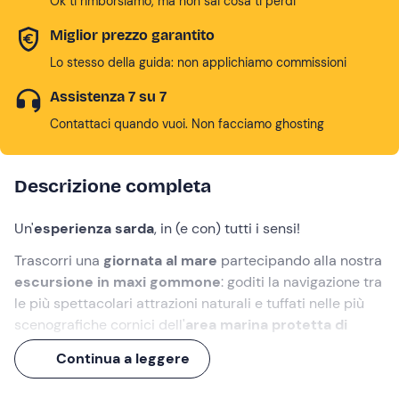
Ok ti rimborsiamo, ma non sai cosa ti perdi
Miglior prezzo garantito
Lo stesso della guida: non applichiamo commissioni
Assistenza 7 su 7
Contattaci quando vuoi. Non facciamo ghosting
Descrizione completa
Un'
esperienza sarda
, in (e con) tutti i sensi!
Trascorri una
giornata al mare
partecipando alla nostra
escursione in maxi gommone
: goditi la navigazione tra
le più spettacolari attrazioni naturali e tuffati nelle più
scenografiche cornici dell'
area marina protetta di
Tavolara e Molara
.
Continua a leggere
A bordo non mancherà un
aperitivo a base di prodotti