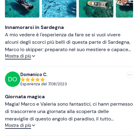
Più alte
Abbigliamento adatto alla stagione
Più basse
Costume da bagno
Innamorarsi in Sardegna
Non dimenticare di portare
A mio vedere è l'esperienza da fare se si vuol vivere
alcuni degli scorci più belli di questa parte di Sardegna,
Telo mare
Marco lo skipper: preparato nel suo mestiere e capace
Cappellino
Mostra di più
di entrare in sintonia con l'equipaggio, Valeria solare,
dispensatrice di consigli e nozioni, ad ogni domanda
Occhiali da sole
entrambi sanno sempre darti una risposta alle tue
Domenico C.
Cibo e bevande
DO
curiosità
Esperienza del
7/08/2023
Giornata magica
Magia! Marco e Valeria sono fantastici, ci hann permesso
di trascorrere una giornata alla scoperta delle
meraviglie di questo angolo di paradiso, il tutto
Mostra di più
accompagnato da tanto vino e ottimo cibo sardo. Il loro
non è un semplice gommone ma uno yatch, ne è valsa la