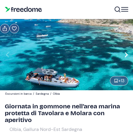
Prenota o regala
Prenota
Regala
Modifica
Navigate
forward
Modifica
09:30
to
interact
+
13
with
Adulti
1
the
180 €
Escursioni in barca
/
Sardegna
/
Olbia
calendar
and
Giornata in gommone nell’area marina
Bambini
0
select
protetta di Tavolara e Molara con
180 €
a
aperitivo
date.
Olbia, Gallura Nord-Est Sardegna
Press