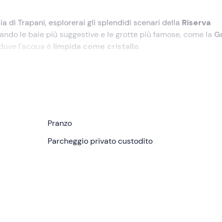
cia di Trapani, esplorerai gli splendidi scenari della
Riserva
itando le baie più suggestive e le grotte più famose, come la
G
dove l'acqua è
limpida come cristallo
.
nsegna del relax
e delle meraviglie del mare!
tellammare del Golfo (TP)
. Dopo aver conosciuto lo
skipper
e), saliremo a bordo della
barca a motore
e partiremo in dire
Pranzo
Parcheggio privato custodito
gere la
splendida spiaggia
, durante i quali potremo ammirar
e
Grotta della Madonnina
. Una volta arrivati a
Cala Bianca
ensa parete rocciosa si tuffa a picco in mare. Riprenderemo 
no. Questa caletta è ideale per fare
snorkeling
, grazie al ma
copello
, il tradizionale sistema per la pesca del tonno, molto