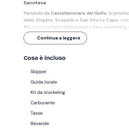
Sanvitese
.
Partendo da
Castellammare del Golfo
, in provin
dello Zingaro, Scopello e San Vito Lo Capo
, vis
Blu
. Potrai
tuffarti dalla barca e fare snorkeling
Che aspetti? Unisciti a noi per una
giornata all'i
Continua a leggere
Cosa faremo
Cosa è incluso
L'imbarco è previsto alle ore
10.00
al porto di
Cas
resto del nostro
piccolo gruppo
(fino a 12 person
Skipper
di
Cala Bianca
.
Guida locale
Navigheremo per circa 20 minuti prima di raggiun
alcune grotte naturali, tra cui
Kit da snorkeling
Grotta dei Colombi
potremo tuffarci in acque meravigliose dove l'imm
Carburante
rotta verso
Cala Rossa
per una seconda sosta bag
turchese e ai tanti pesci che la popolano.
Tasse
Successivamente passeremo per la
Bevande
tonnara di S