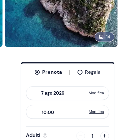
+
14
Prenota
Regala
Modifica
Navigate
forward
Modifica
10:00
to
interact
with
Adulti
1