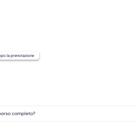
ipanti
.
 essere effettuata su barche a motore o gommoni di ultima
 tutti i comfort
, incluso tendalino per ripararsi dal sole.
ioni in base al meteo.
dopo la prenotazione
mborso completo?