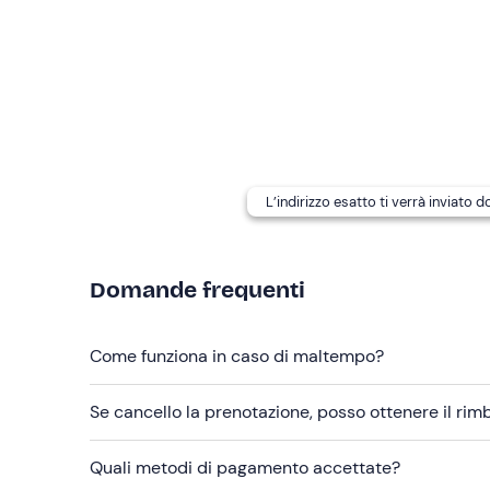
confermata al raggiungimento di almeno
8 partec
A seconda della disponibilità, l'escursione potrà
generazione. Tutte le imbarcazioni sono
dotate di
I
cani non sono ammessi
a bordo.
Il programma della giornata potrebbe subire variaz
L’indirizzo esatto ti verrà inviato 
Abbigliamento consigliato
Abbigliamento comodo e costume da bagno
Domande frequenti
Non dimenticare di portare
Asciugamano
Come funziona in caso di maltempo?
Crema solare
Occhiali da sole
Se cancello la prenotazione, posso ottenere il ri
Cappellino
Quali metodi di pagamento accettate?