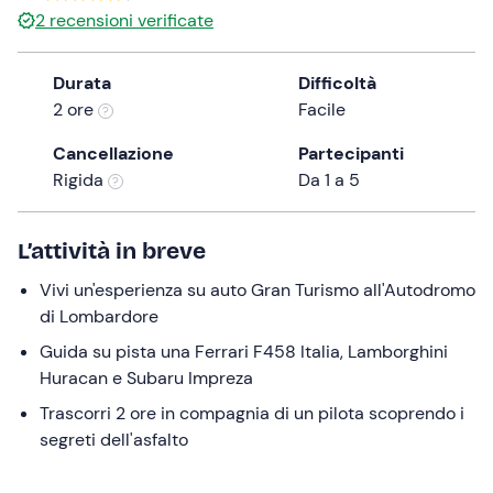
a
2
recensioni verificate
date.
Press
Durata
Difficoltà
the
2 ore
Facile
question
mark
Cancellazione
Partecipanti
key
Rigida
Da 1 a 5
to
get
L’attività in breve
the
keyboard
Vivi un'esperienza su auto Gran Turismo all'Autodromo
shortcuts
di Lombardore
for
Guida su pista una Ferrari F458 Italia, Lamborghini
changing
Huracan e Subaru Impreza
dates.
Trascorri 2 ore in compagnia di un pilota scoprendo i
segreti dell'asfalto