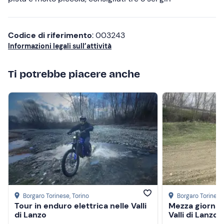
Codice di riferimento
: 003243
Informazioni legali sull’attività
Ti potrebbe piacere anche
Borgaro Torinese
, Torino
Borgaro Torinese
Tour in enduro elettrica nelle Valli
Mezza giornat
di Lanzo
Valli di Lanzo 