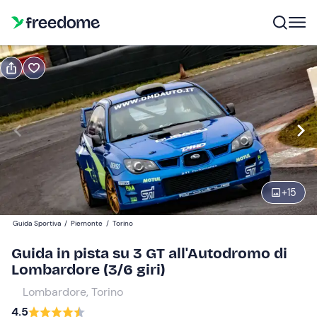
Prenota o regala
Prenota
Regala
3 giri in pista
Modifica
Navigate
forward
Modifica
+
15
09:00
to
interact
Guida Sportiva
/
Piemonte
/
Torino
with
Partecipanti
1
Guida in pista su 3 GT all'Autodromo di
the
199 €
Lombardore (3/6 giri)
calendar
and
Lombardore, Torino
select
4.5