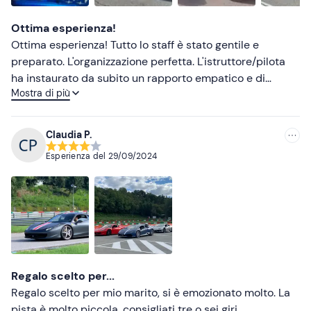
Più basse
Ottima esperienza!
Ottima esperienza! Tutto lo staff è stato gentile e
preparato. L'organizzazione perfetta. L'istruttore/pilota
ha instaurato da subito un rapporto empatico e di
Mostra di più
fiducia! Ritornerò sicuramente.
Claudia P.
Esperienza del
29/09/2024
Regalo scelto per...
Regalo scelto per mio marito, si è emozionato molto. La
pista è molto piccola, consigliati tre o sei giri