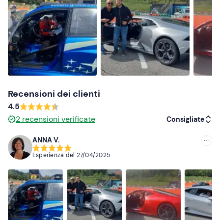
Vorresti vivere l'
esperienza da co-pilota
? Dai
un'occhiata all'
Esperienza da co-pilota in supercar al
Circuito di Lombardore
!
Abbigliamento consigliato
Abbigliamento adatto alla stagione
Scarpe adatte alla guida
Recensioni dei clienti
4.5
2
recensioni verificate
Consigliate
ANNA V.
Consigliate
Esperienza del
27/04/2025
Più recenti
Meno recenti
Più alte