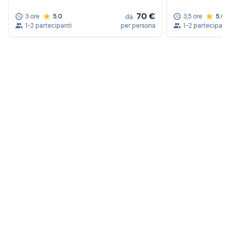
70 €
3 ore
5.0
3,5 ore
5.0
da
1-2 partecipanti
per persona
1-2 partecipanti
Crea un account Freedome
Unisciti a una community di avventurieri come te e
colleziona ricordi indimenticabili!