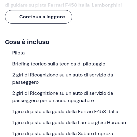
di guidare su pista
Ferrari F458 Italia
,
Lamborghini
Huracan Avio
e
Subaru Impreza STI con allestimento
Continua a leggere
Ufficiale Rally WRC
, per
3 o 6 giri
a seconda del
pacchetto acquistato.
Al termine dell'esperienza della durata complessiva di
2
Cosa è incluso
ore
, riceverai un
attestato di partecipazione
in ricordo
di questa esperienza su quattro ruote!
Pilota
Briefing teorico sulla tecnica di pilotaggio
Cosa faremo
2 giri di Ricognizione su un auto di servizio da
Ti aspetterò all'orario indicato nel punto di ritrovo
passeggero
all'
Autodromo di Lombardore (TO)
. In quanto tuo
pilota
per questa esperienza, mi troverai ad accoglierti a
2 giri di Ricognizione su un auto di servizio da
braccia (e portiere) aperte!
passeggero per un accompagnatore
Inizieremo con
2 giri di ricognizione su un auto di
1 giro di pista alla guida della Ferrari F458 Italia
servizio da passeggero
per prendere confidenza con il
1 giro di pista alla guida della Lamborghini Huracan
circuito seguiti da
2 giri di ricognizione su un auto di
servizio da passeggero per un accompagnatore
. Nel
1 giro di pista alla guida della Subaru Impreza