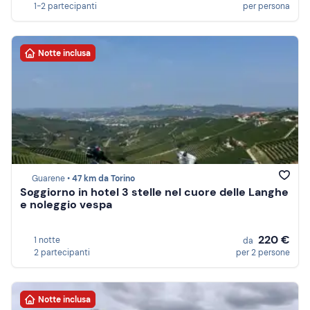
1-2 partecipanti
per persona
Notte inclusa
Guarene •
47 km da Torino
Soggiorno in hotel 3 stelle nel cuore delle Langhe
e noleggio vespa
220 €
1 notte
da
2 partecipanti
per 2 persone
Notte inclusa