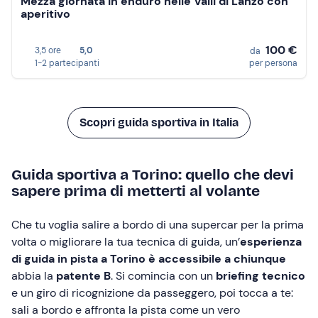
Mezza giornata in enduro nelle Valli di Lanzo con
aperitivo
100 €
3,5 ore
5,0
da
1-2 partecipanti
per persona
Scopri guida sportiva in Italia
Guida sportiva a Torino: quello che devi
sapere prima di metterti al volante
Che tu voglia salire a bordo di una supercar per la prima
volta o migliorare la tua tecnica di guida, un’
esperienza
di
guida in pista a Torino
è accessibile a chiunque
abbia la
patente B
. Si comincia con un
briefing tecnico
e un giro di ricognizione da passeggero, poi tocca a te:
sali a bordo e affronta la pista come un vero