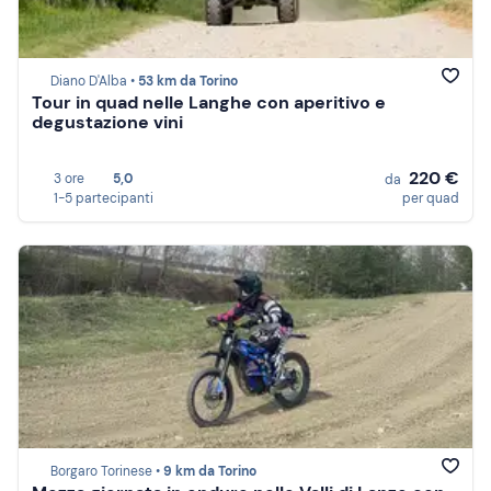
Diano D'Alba •
53 km da Torino
Tour in quad nelle Langhe con aperitivo e
degustazione vini
220 €
3 ore
5,0
da
1-5 partecipanti
per quad
Borgaro Torinese •
9 km da Torino