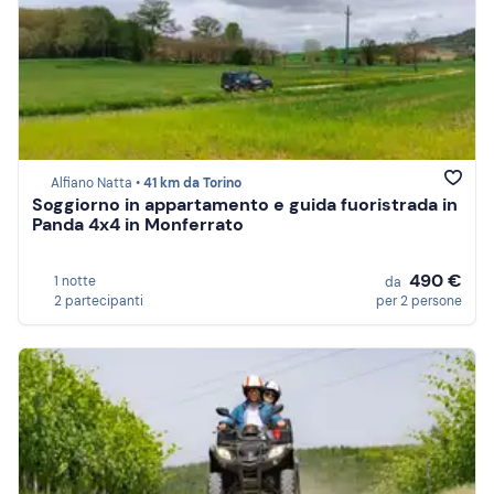
Alfiano Natta •
41 km da Torino
Soggiorno in appartamento e guida fuoristrada in
Panda 4x4 in Monferrato
490 €
1 notte
da
2 partecipanti
per 2 persone