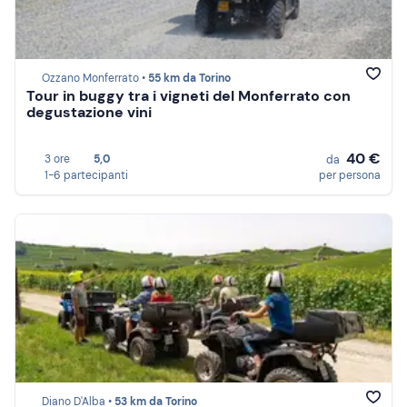
Ozzano Monferrato •
55 km da Torino
Tour in buggy tra i vigneti del Monferrato con
degustazione vini
40 €
3 ore
5,0
da
1-6 partecipanti
per persona
Diano D'Alba •
53 km da Torino