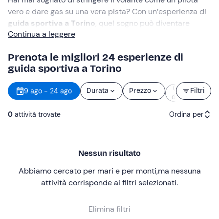
vero e dare gas su una vera pista? Con un’esperienza di
guida sportiva a Torino
, quel sogno può diventare
Continua a leggere
realtà. Dall’
Autodromo di Lombardore
alla
Pista Club
Les Miles
, ti aspettano esperienze adrenaliniche su
Prenota le migliori 24 esperienze di
quattro ruote. Prenota ora!
guida sportiva a Torino
Orario
9 ago - 24 ago
Durata
Prezzo
Filtri
d’inizio
0
attività trovate
Ordina per
Attività consigliate
Nessun risultato
Prezzo (crescente)
Abbiamo cercato per mari e per monti
,
ma nessuna
Prezzo (decrescente)
attività corrisponde ai filtri selezionati
.
Recensioni
Elimina filtri