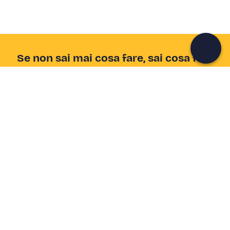
Continua con l'email
Se non sai mai cosa fare, sai cosa fare
Scrivi la tua email e scopri tante alternative all'aperitivo
e al divano
Indirizzo email
Iscriviti ora
Ho letto e accetto la
Privacy Policy