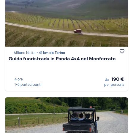
Alfiano Natta •
41 km da Torino
Guida fuoristrada in Panda 4x4 nel Monferrato
190 €
4 ore
da
1-3 partecipanti
per persona