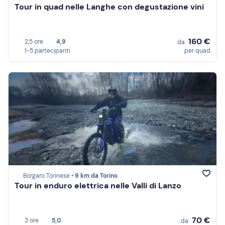
Tour in quad nelle Langhe con degustazione vini
160 €
2,5 ore
4,9
da
1-5 partecipanti
per quad
Borgaro Torinese •
9 km da Torino
Tour in enduro elettrica nelle Valli di Lanzo
70 €
3 ore
5,0
da