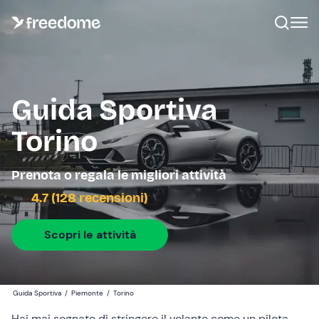
Guida Sportiva
Torino
Prenota o regala le migliori attività
4.7 (128 recensioni)
Scopri le attività
Guida Sportiva
/
Piemonte
/
Torino
Hai mai sognato di stringere il volante come un pilota