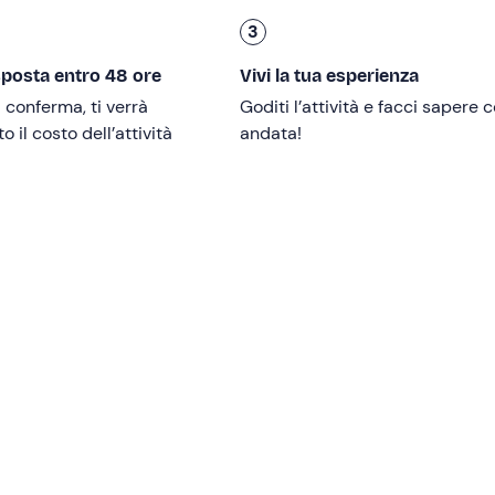
3
 ha una
durata totale di
circa 1,5 ore
.
sposta entro 48 ore
Vivi la tua esperienza
i conferma, ti verrà
Goditi l’attività e facci sapere
 il costo dell’attività
andata!
etto Open Water Diver
.
rca
30 minuti di anticipo
.
atibilmente con le condizioni atmosferiche, ed è confermata 
 centro diving.