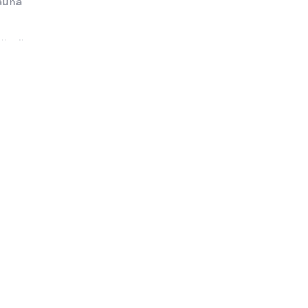
fauna
 livello
si può
 una
di
ondali
ioni