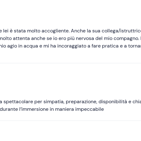
Consigliate
Più recenti
Meno recenti
 lei è stata molto accogliente. Anche la sua collega/istruttric
a molto attenta anche se io ero più nervosa del mio compagno.
Più alte
mio agio in acqua e mi ha incoraggiato a fare pratica e a torna
bene tra il mio compagno che era un po' più sicuro di sé. Abbi
Più basse
 mostrarci di più, ma è stata un'esperienza molto bella, più di
eam! Spero di tornare a trovarvi.
 spettacolare per simpatia, preparazione, disponibilità e chi
 durante l’immersione in maniera impeccabile