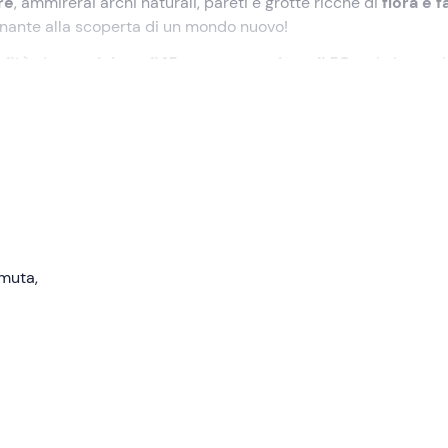
re
, ammirerai archi naturali, pareti e grotte ricche di
flora e 
onante alla scoperta di un mondo nuovo!
ndità
, da un
minimo di 15 m
a un
massimo di 50 m
, in base al
g Jonio a
Catania
, all'interno di una
baia naturale
creata dalle
glieranno, ci divideranno in
gruppi dello stesso livello di
 e zavorre sono comprese nella quota, mentre tutto il resto 
 muta,
le norme di sicurezza
, accederemo al mare direttamente da
o perfetto per lo
scuba diving
perché offre
molteplici punti 
oltà.
na
profondità massima di 25 metri
e si troveranno davanti
f
tare polpi, margherite di mare, murene o pesci pappagallo. I
più
profondità
, alla ricerca dei barracuda e delle aquile di mare!
istruttori, tenendo conto del
livello del gruppo
e delle
condiz