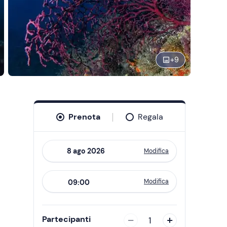
+
9
Prenota
Regala
Modifica
Navigate
forward
Modifica
09:00
to
interact
with
Partecipanti
1