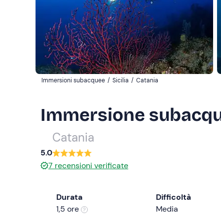
Immersioni subacquee
/
Sicilia
/
Catania
Immersione subacqu
Catania
5.0
7
recensioni verificate
Durata
Difficoltà
1,5 ore
Media