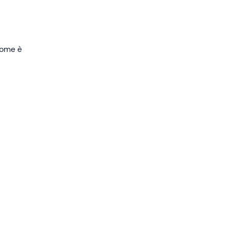
 come è
al