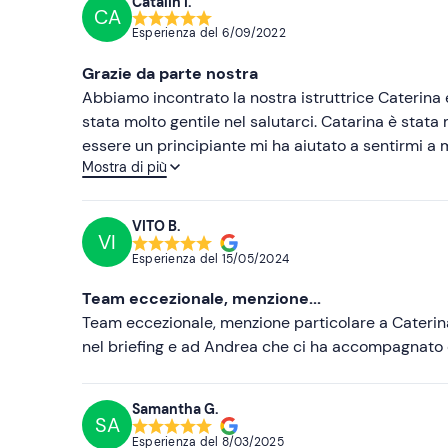
Catalin I.
CA
Esperienza del
6/09/2022
Grazie da parte nostra
Abbiamo incontrato la nostra istruttrice Caterina e
stata molto gentile nel salutarci. Catarina è stat
essere un principiante mi ha aiutato a sentirmi a 
Mostra di più
immergermi. È stata in grado di orientarsi molto 
visto molti pesci diversi, credo che lei sperasse di
quanto potessimo sperare. Grazie mille a tutto il t
VITO B.
VI
Esperienza del
15/05/2024
Team eccezionale, menzione...
Team eccezionale, menzione particolare a Caterina
nel briefing e ad Andrea che ci ha accompagnato
Samantha G.
SA
Esperienza del
8/03/2025