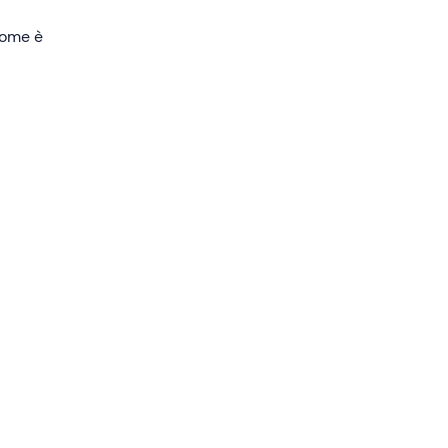
 come è
zione
re
o da