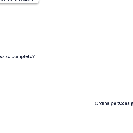
mborso completo?
Ordina per:
Consig
Consigliate
Più recenti