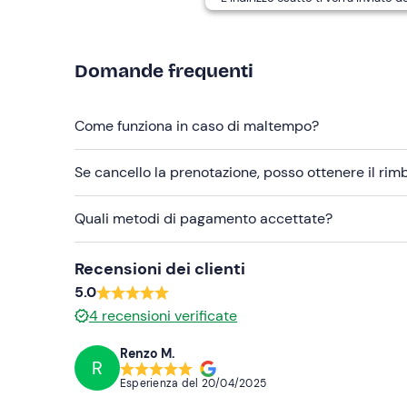
Scarpe da ginnastica (da bagnare)
Non dimenticare di portare
Domande frequenti
Cambio di vestiti
Occorrente per la doccia
Come funziona in caso di maltempo?
Se cancello la prenotazione, posso ottenere il ri
Quali metodi di pagamento accettate?
Recensioni dei clienti
5.0
4
recensioni verificate
Renzo M.
R
Esperienza del
20/04/2025