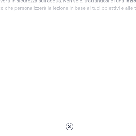
erti in sicurezza sull'acqua. Non solo: trattandosi di una
lezi
to
che personalizzerà la lezione in base ai tuoi obiettivi e alle 
lizzati su di te
, per imparare in poco tempo ad andare in ka
ovincia di Vercelli
. Al tuo arrivo verrai accolto dall'
istruttore
) e ti accompagnerà al punto del fiume scelto.
e i movimenti corretti per muoversi in modo sicuro e veloce. P
e un approfondimento teorico, ma non mancheranno anche
prati
fittare della
lezione individuale
per migliorare tecnica e stile
me canoista. L'istruttore infatti sarà dedicato a te per darti
3