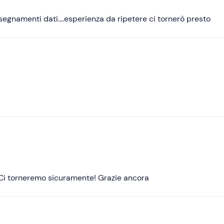
Meno recenti
insegnamenti dati....esperienza da ripetere ci tornerò presto
Più alte
Più basse
e. Ci torneremo sicuramente! Grazie ancora