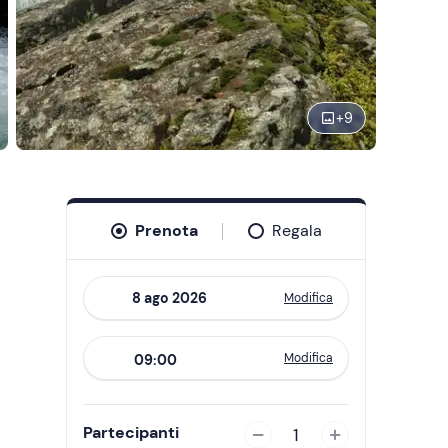
+
9
Prenota
Regala
Modifica
Navigate
forward
Modifica
09:00
to
interact
with
Partecipanti
1