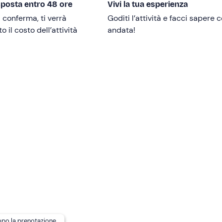
sposta entro 48 ore
Vivi la tua esperienza
i conferma, ti verrà
Goditi l’attività e facci sapere
artecipare all'attività è necessario
sapere nuotare
.
 il costo dell’attività
andata!
compatibilmente con le condizioni meteo, e si svolge
in forma
mici o con nuovi compagni d'avventura, dai un'occhiata alla
Le
quota.
i di tutti i comfort. Inoltre, al termine dell'attività, potrai sosta
io bar, area barbecue, campo da pallavolo e da calcetto, tavol
dopo la prenotazione