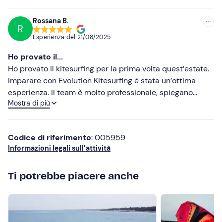
disponibilità dimostrata anche dopo il corso, pronti ad
aiutare e rispondere a ogni dubbio. Grazie per aver reso
Rossana B.
R
l'esperienza indimenticabile!
Esperienza del
21/08/2025
Ho provato il...
Ho provato il kitesurfing per la prima volta quest’estate.
Imparare con Evolution Kitesurfing è stata un’ottima
esperienza. Il team è molto professionale, spiegano
Mostra di più
chiaramente i principi di questo sport con una pazienza
infinita. La loro passione per il kite è contagiosa, mi
hanno ispirato a voler continuare a progredire. Spero di
Codice di riferimento
: 005959
tornare presto.
Informazioni legali sull’attività
Ti potrebbe piacere anche