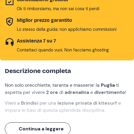
Ok ti rimborsiamo, ma non sai cosa ti perdi
Miglior prezzo garantito
Lo stesso della guida: non applichiamo commissioni
Assistenza 7 su 7
Contattaci quando vuoi. Non facciamo ghosting
Descrizione completa
Non solo orecchiette, taranta e masserie: la
Puglia
ti
aspetta per vivere
2 ore
di
adrenalina
e
divertimento
!
Vieni a
Brindisi
per una
lezione privata di kitesurf
e
impara le basi di questa splendida discipilina.
Lasciati guidare dal
vento
e dal tuo
istruttore
verso
nuove emozioni!
Continua a leggere