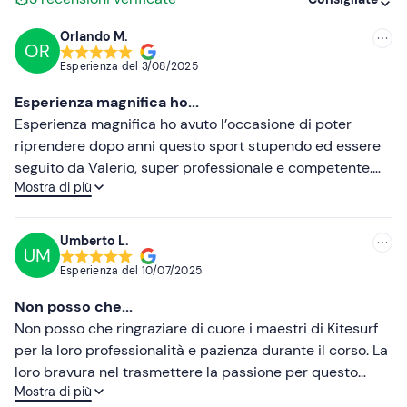
Abbigliamento consigliato
Orlando M.
OR
Consigliate
Costume da bagno
Esperienza del
3/08/2025
Più recenti
Non dimenticare di portare
Esperienza magnifica ho...
Acqua
Meno recenti
Esperienza magnifica ho avuto l’occasione di poter
riprendere dopo anni questo sport stupendo ed essere
Asciugamano
Più alte
seguito da Valerio, super professionale e competente.
Mostra di più
Attrezzatura ottima e di ultima generazione. Lo consiglio
Più basse
a tutti anche ai novizi. Spot molto bello e condizioni
ottime per tutte le categorie. Tornerò sicuramente a
Umberto L.
UM
trovarvi e fare un uscita. Oltretutto Ottima la
Esperienza del
10/07/2025
comunicazione in mattinata ho scritto su WhatsApp a
Valerio e già il pomeriggio ero in mare.
Non posso che...
Non posso che ringraziare di cuore i maestri di Kitesurf
per la loro professionalità e pazienza durante il corso. La
loro bravura nel trasmettere la passione per questo
Mostra di più
sport è davvero unica. Inoltre, ho apprezzato molto la