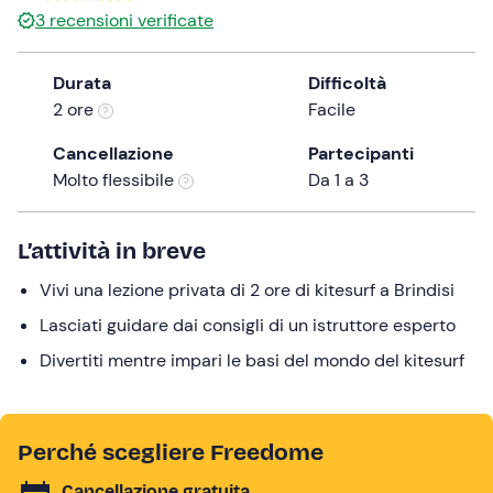
3
recensioni verificate
the
question
mark
Durata
Difficoltà
key
2 ore
Facile
to
Cancellazione
Partecipanti
get
Molto flessibile
Da 1 a 3
the
keyboard
shortcuts
L’attività in breve
for
changing
Vivi una lezione privata di 2 ore di kitesurf a Brindisi
dates.
Lasciati guidare dai consigli di un istruttore esperto
Divertiti mentre impari le basi del mondo del kitesurf
Perché scegliere Freedome
Cancellazione gratuita