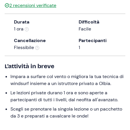
a
2
recensioni verificate
date.
Press
Durata
Difficoltà
the
1 ora
Facile
question
mark
Cancellazione
Partecipanti
key
Flessibile
1
to
get
L’attività in breve
the
keyboard
Impara a surfare col vento o migliora la tua tecnica di
shortcuts
windsurf insieme a un istruttore privato a Olbia.
for
Le lezioni private durano 1 ora e sono aperte a
changing
partecipanti di tutti i livelli, dal neofita all'avanzato.
dates.
Scegli se prenotare la singola lezione o un pacchetto
da 3 e preparati a cavalcare le onde!