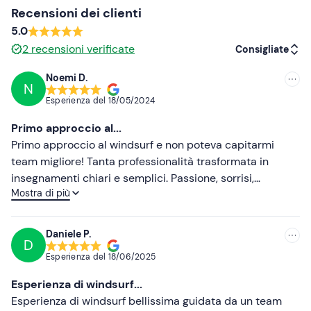
Recensioni dei clienti
asciugamano
5.0
occhiali da sole
2
recensioni verificate
Consigliate
crema solare
Noemi D.
N
Consigliate
Esperienza del
18/05/2024
Più recenti
Primo approccio al...
Meno recenti
Primo approccio al windsurf e non poteva capitarmi
team migliore! Tanta professionalità trasformata in
Più alte
insegnamenti chiari e semplici. Passione, sorrisi,
Mostra di più
competenza e serietà mi hanno fatto scoprire ed
Più basse
entusiasmare per quest'attività sull'acqua per me nuova.
Super consigliato!
Daniele P.
D
Esperienza del
18/06/2025
Esperienza di windsurf...
Esperienza di windsurf bellissima guidata da un team