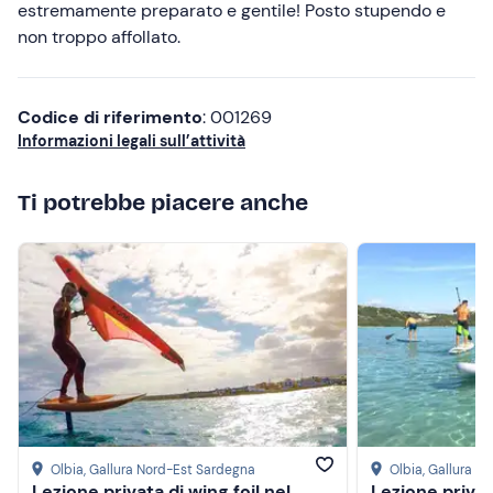
estremamente preparato e gentile! Posto stupendo e
non troppo affollato.
Codice di riferimento
: 001269
Informazioni legali sull’attività
Ti potrebbe piacere anche
Olbia
, Gallura Nord-Est Sardegna
Olbia
, Gallura N
Lezione privata di wing foil nel
Lezione privat