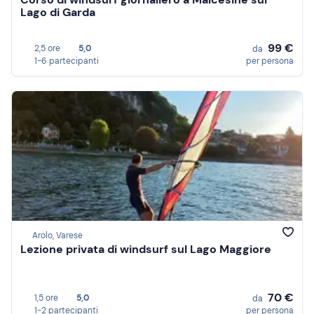
Lago di Garda
99 €
2,5 ore
5,0
da
1-6 partecipanti
per persona
Arolo, Varese
Lezione privata di windsurf sul Lago Maggiore
70 €
1,5 ore
5,0
da
1-2 partecipanti
per persona