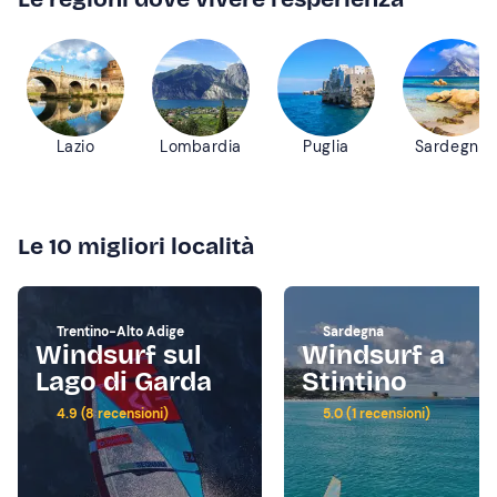
Lazio
Lombardia
Puglia
Sardegna
Le 10 migliori località
Trentino-Alto Adige
Sardegna
Windsurf sul
Windsurf a
Lago di Garda
Stintino
4.9 (8 recensioni)
5.0 (1 recensioni)