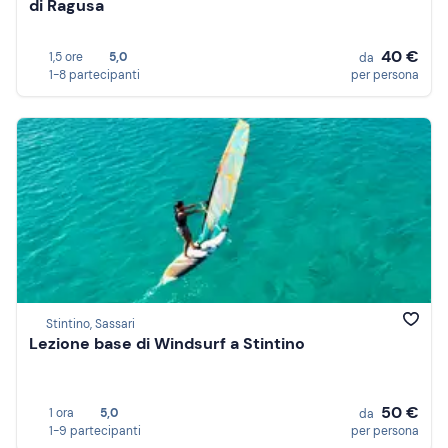
di Ragusa
40 €
1,5 ore
5,0
da
1-8 partecipanti
per persona
Stintino, Sassari
Lezione base di Windsurf a Stintino
50 €
1 ora
5,0
da
1-9 partecipanti
per persona