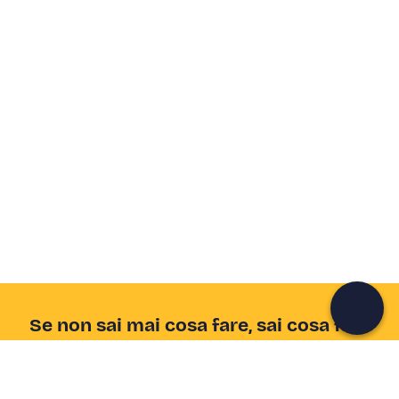
Crea un account Freedome
Unisciti a una community di avventurieri come te e
colleziona ricordi indimenticabili!
Continua con l'email
Se non sai mai cosa fare, sai cosa fare
Scrivi la tua email e scopri tante alternative all'aperitivo
e al divano