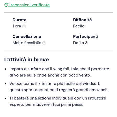
1
recensioni verificate
the
question
mark
Durata
Difficoltà
key
1 ora
Facile
to
Cancellazione
Partecipanti
get
Molto flessibile
Da 1 a 3
the
keyboard
shortcuts
L’attività in breve
for
changing
Impara a surfare con il wing foil, l'ala che ti permette
dates.
di volare sulle onde anche con poco vento.
Veloce come il kitesurf e più facile del windsurf,
questo sport acquatico ti regalerà grandi emozioni!
Ti basterà una lezione individuale con un istruttore
esperto per muovere i tuoi primi passi.