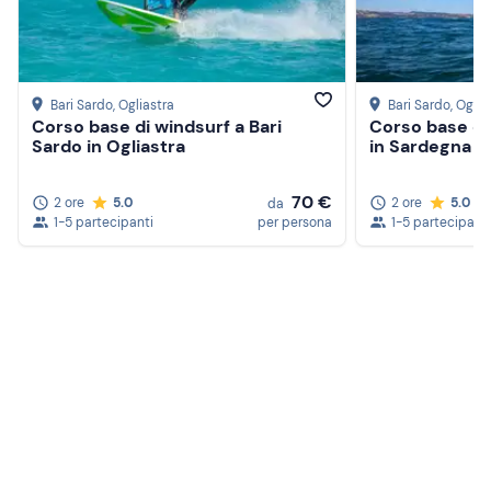
Bari Sardo
, Ogliastra
Bari Sardo
, Oglia
Corso base di windsurf a Bari
Corso base di 
Sardo in Ogliastra
in Sardegna
70 €
2 ore
5.0
2 ore
5.0
da
1-5 partecipanti
per persona
1-5 partecipanti