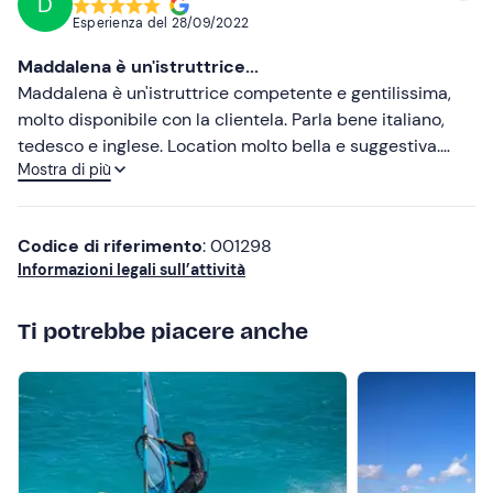
D
Consigliate
Esperienza del
28/09/2022
Più recenti
Maddalena è un'istruttrice...
Meno recenti
Maddalena è un'istruttrice competente e gentilissima,
molto disponibile con la clientela. Parla bene italiano,
Più alte
tedesco e inglese. Location molto bella e suggestiva.
Mostra di più
Consigliatissimo
Più basse
Codice di riferimento
: 001298
Informazioni legali sull’attività
Ti potrebbe piacere anche