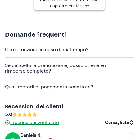
Costume da bagno
dopo la prenotazione
T-shirt
Non dimenticare di portare
Domande frequenti
Crema solare
Occhiali da sole
Come funziona in caso di maltempo?
Se cancello la prenotazione, posso ottenere il
rimborso completo?
Quali metodi di pagamento accettate?
Recensioni dei clienti
5.0
1
recensioni verificate
Consigliate
Daniela N.