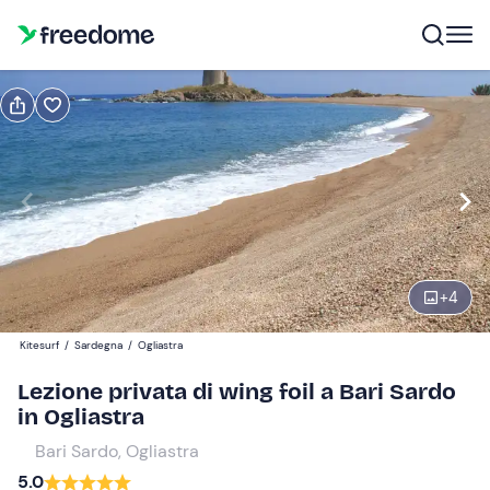
Prenota o regala
Prenota
Regala
Modifica
Navigate
forward
Modifica
13:00
to
interact
+
4
with
Partecipanti
1
the
70 €
Kitesurf
/
Sardegna
/
Ogliastra
calendar
and
Lezione privata di wing foil a Bari Sardo
select
in Ogliastra
a
Bari Sardo, Ogliastra
date.
5.0
Press