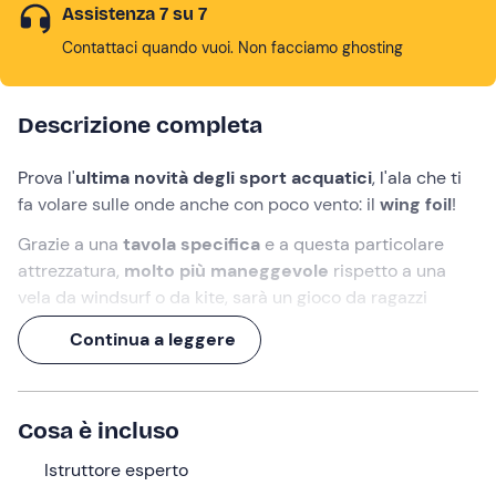
Assistenza 7 su 7
Contattaci quando vuoi. Non facciamo ghosting
Descrizione completa
Prova l'
ultima novità degli sport acquatici
, l'ala che ti
fa volare sulle onde anche con poco vento: il
wing foil
!
Grazie a una
tavola specifica
e a questa particolare
attrezzatura,
molto più maneggevole
rispetto a una
vela da windsurf o da kite, sarà un gioco da ragazzi
imparare a
surfare sulle onde
!
Continua a leggere
Insieme a un
istruttore esperto
, ti basterà una
lezione
individuale da 1 ora
per prendere confidenza con il
wing
foil
, anche se parti da zero. Vieni a provarlo a
Bari
Cosa è incluso
Sardo
!
Istruttore esperto
Cosa faremo