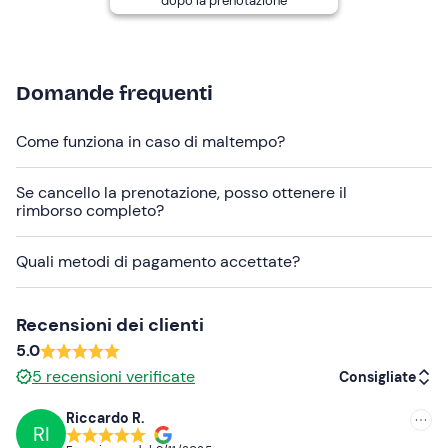
dopo la prenotazione
In loco sono presenti
parcheggi gratuiti
; il punto di
ritrovo
non è raggiungibile con i mezzi pubblici
.
Abbigliamento consigliato
Domande frequenti
Abbigliamento adatto alla stagione
Come funziona in caso di maltempo?
Costume da bagno
Se cancello la prenotazione, posso ottenere il
rimborso completo?
Quali metodi di pagamento accettate?
Recensioni dei clienti
5.0
5
recensioni verificate
Consigliate
Riccardo R.
RI
Consigliate