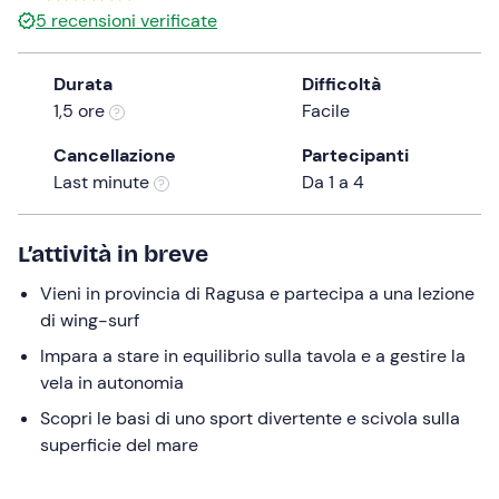
5
recensioni verificate
the
question
mark
Durata
Difficoltà
key
1,5 ore
Facile
to
Cancellazione
Partecipanti
get
Last minute
Da 1 a 4
the
keyboard
shortcuts
L’attività in breve
for
changing
Vieni in provincia di Ragusa e partecipa a una lezione
dates.
di wing-surf
Impara a stare in equilibrio sulla tavola e a gestire la
vela in autonomia
Scopri le basi di uno sport divertente e scivola sulla
superficie del mare