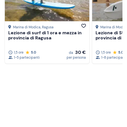
Marina di Modica
, Ragusa
Marina di Modic
Lezione di surf di 1 ora e mezza in
Lezione di SUP
provincia di Ragusa
provincia di 
30 €
1,5 ore
5.0
1,5 ore
5.0
da
1-5 partecipanti
per persona
1-8 partecipanti