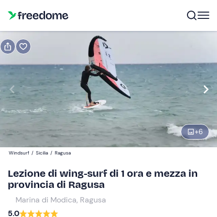
Prenota o regala
Prenota
Regala
Modifica
Navigate
forward
Modifica
13:00
to
interact
+
6
with
Partecipanti
1
the
50 €
Windsurf
/
Sicilia
/
Ragusa
calendar
and
Lezione di wing-surf di 1 ora e mezza in
select
provincia di Ragusa
a
Marina di Modica, Ragusa
date.
5.0
Press