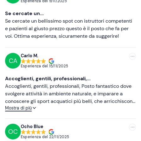
Esperienza del
9/11/2025
Più recenti
Se cercate un...
Meno recenti
Se cercate un bellissimo spot con istruttori competenti
e pazienti al giusto prezzo questo è il posto che fa per
Più alte
voi. Ottima esperienza, sicuramente da suggerire!
Più basse
Carlo M.
CA
Esperienza del
15/11/2025
Accoglienti, gentili, professionali,...
Accoglienti, gentili, professionali, Posto fantastico dove
svolgere attività in ambiente naturale, e imparare a
conoscere gli sport acquatici più belli, che arricchiscono
Mostra di più
le tue esperienze.
Ocho Blue
OC
Esperienza del
22/11/2025