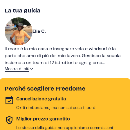
La tua guida
Elia C.
Il mare è la mia casa e insegnare vela e windsurf è la
parte che amo di più del mio lavoro. Gestisco la scuola
insieme a un team di 12 istruttori e ogni giorno
Mostra di più
accompagniamo i nostri ospiti in esperienze uniche tra
vento, onde e sorrisi. Sarò felice di guidarti passo dopo
passo per farti vivere il mare in modo sicuro, rilassante e
Perché scegliere Freedome
indimenticabile.
Cancellazione gratuita
Ok ti rimborsiamo, ma non sai cosa ti perdi
Miglior prezzo garantito
Lo stesso della guida: non applichiamo commissioni