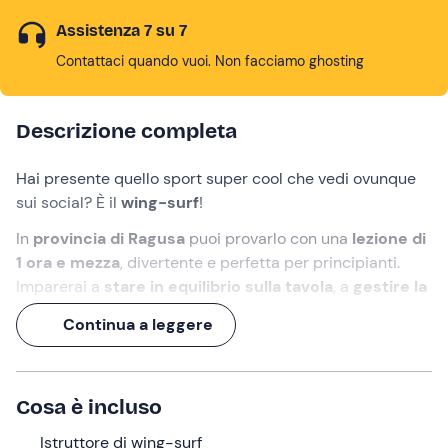
Assistenza 7 su 7
Contattaci quando vuoi. Non facciamo ghosting
Descrizione completa
Hai presente quello sport super cool che vedi ovunque
sui social? È il
wing-surf
!
In
provincia di Ragusa
puoi provarlo con una
lezione di
1 ora e mezza
, divertente e perfetta per principianti.
Imparerai a
stare in equilibrio sulla tavola
, a
gestire la
vela
e a
cambiare direzione
a seconda del vento, il
Continua a leggere
tutto nel contesto di una spiaggia tranquilla e di un mare
calmo.
Preparati a un'esperienza indimenticabile!
Cosa è incluso
Cosa faremo
Istruttore di wing-surf