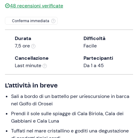
0 €
48
recensioni verificate
the
question
Conferma immediata
mark
key
to
Durata
Difficoltà
get
7,5 ore
Facile
the
Cancellazione
Partecipanti
keyboard
Last minute
Da 1 a 45
shortcuts
for
changing
L’attività in breve
dates.
Sali a bordo di un battello per un'escursione in barca
nel Golfo di Orosei
Prendi il sole sulle spiagge di Cala Biriola, Cala dei
Gabbiani e Cala Luna
Tuffati nel mare cristallino e goditi una degustazione