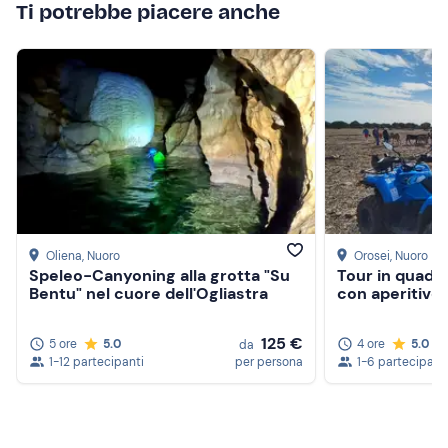
Ti potrebbe piacere anche
Oliena
, Nuoro
Orosei
, Nuoro
Speleo-Canyoning alla grotta "Su
Tour in quad n
Bentu" nel cuore dell'Ogliastra
con aperitivo
125 €
5 ore
5.0
4 ore
5.0
da
1-12 partecipanti
per persona
1-6 partecipant