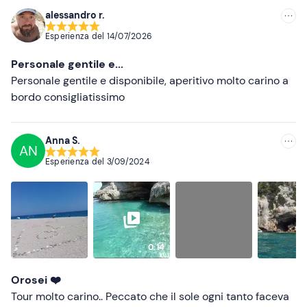
Abbigliamento da mare
alessandro r.
Consigliate
Non dimenticare di portare
Esperienza del
14/07/2026
Cappellino
Più recenti
Personale gentile e...
Telo mare
Meno recenti
Personale gentile e disponibile, aperitivo molto carino a
bordo consigliatissimo
Crema solare
Più alte
Occhiali da sole
Più basse
Anna S.
AN
Esperienza del
3/09/2024
0:14
Orosei ❤️
Tour molto carino.. Peccato che il sole ogni tanto faceva