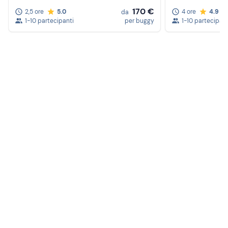
170 €
2,5 ore
5.0
4 ore
4.9
da
1-10 partecipanti
per buggy
1-10 partecipant