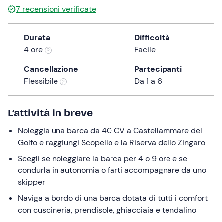
a
7
recensioni verificate
date.
Press
Durata
Difficoltà
the
4 ore
Facile
question
mark
Cancellazione
Partecipanti
key
Flessibile
Da 1 a 6
to
get
L’attività in breve
the
keyboard
Noleggia una barca da 40 CV a Castellammare del
shortcuts
Golfo e raggiungi Scopello e la Riserva dello Zingaro
for
Scegli se noleggiare la barca per 4 o 9 ore e se
changing
condurla in autonomia o farti accompagnare da uno
dates.
skipper
Naviga a bordo di una barca dotata di tutti i comfort
con cuscineria, prendisole, ghiacciaia e tendalino