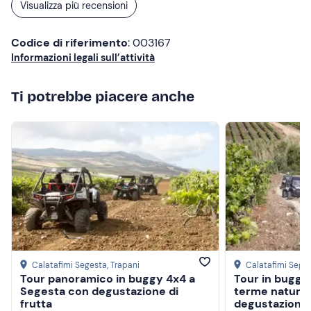
kit da pagare in loco).
Visualizza più recensioni
Abbigliamento consigliato
Codice di riferimento
: 003167
Abbigliamento comodo da mare
Informazioni legali sull’attività
Costume da bagno
Ti potrebbe piacere anche
Ciabatte
Non dimenticare di portare
Acqua da bere
Crema solare
Telo mare
Occhiali da sole
Cappellino
Calatafimi Segesta
, Trapani
Calatafimi Sege
Tour panoramico in buggy 4x4 a
Tour in buggy
Segesta con degustazione di
terme naturali
Documento d'identità
frutta
degustazione