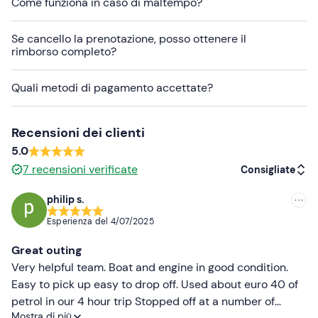
Come funziona in caso di maltempo?
aprile a novembre
.
La barca di 5,75 metri con motore da 40 CV a
Se cancello la prenotazione, posso ottenere il
disposizione per il noleggio è dotata di stereo, doppio
rimborso completo?
prendisole, tendalino parasole, giubbini di salvataggio,
salvagente anulare, kit di pronto soccorso, cuscineria
Quali metodi di pagamento accettate?
memory foam, ancora da 6 kg con catena, sistenza GPS,
ghiacciaia (senza ghiaccio). I
cani sono ammessi
a
Recensioni dei clienti
bordo.
5.0
La barca ti verrà consegnata con il
pieno di carburante
,
7
recensioni verificate
Consigliate
in modo che al rientro possa essere calcolato l'importo
da pagare per l'effettivo consumo (da pagare in loco in
philip s.
Consigliate
contanti).
Esperienza del
4/07/2025
In fase di prenotazione potrai
scegliere
se noleggiare la
Più recenti
Great outing
barca per mezza giornata
o per un'intera giornata
e
Meno recenti
Very helpful team. Boat and engine in good condition.
se
guidarla autonomamente
oppure richiedere che sia
Easy to pick up easy to drop off. Used about euro 40 of
uno
skipper a condurla
.
Più alte
petrol in our 4 hour trip Stopped off at a number of
Non viene richiesta alcuna caparra. L'
assicurazione
che
Mostra di più