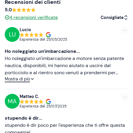
Recensioni dei clienti
I
cani di piccola taglia
sono ammessi a bordo.
5.0
4
recensioni verificate
In loco
sono presenti parcheggi
; il punto di ritrovo
non
Consigliate
è raggiungibile con mezzi pubblici
.
Lucio
LU
Consigliate
Abbigliamento consigliato
Esperienza del
25/05/2025
Più recenti
Abbigliamento adatto alla stagione
Ho noleggiato un'imbarcazione...
Meno recenti
Costume da bagno
Ho noleggiato un'imbarcazione a motore senza patente
nautica, disponibili, mi hanno aiutato a uscire dal
Non dimenticare di portare
Più alte
porticciolo e al rientro sono venuti a prendermi per
Mostra di più
Documento d'identità
rientrare nel porticciolo date la mia scarsa esperienza a
Più basse
manovrare un'imbarcazione. in definitiva consiglio
questo noleggio imbarcazioni. Promosso a pieni voti
Matteo C.
MA
Esperienza del
25/07/2025
stupendo é dir...
stupendo é dir poco per l'esperienza che ti offre questa
compagnia!