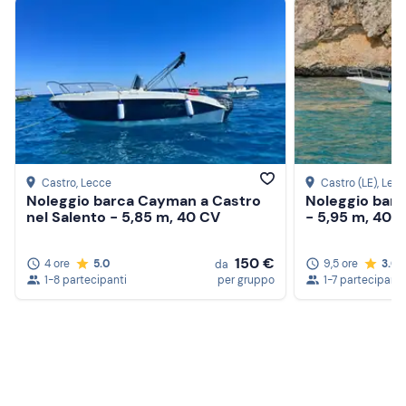
Castro
, Lecce
Castro (LE)
, Lec
Noleggio barca Cayman a Castro
Noleggio barc
nel Salento - 5,85 m, 40 CV
- 5,95 m, 40 c
150 €
4 ore
5.0
9,5 ore
3.0
da
1-8 partecipanti
per gruppo
1-7 partecipanti