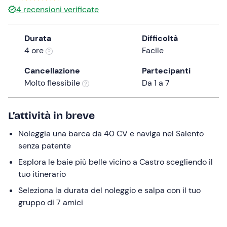
a
4
recensioni verificate
date.
Press
Durata
Difficoltà
the
4 ore
Facile
question
mark
Cancellazione
Partecipanti
key
Molto flessibile
Da 1 a 7
to
get
L’attività in breve
the
keyboard
Noleggia una barca da 40 CV e naviga nel Salento
shortcuts
senza patente
for
Esplora le baie più belle vicino a Castro scegliendo il
changing
tuo itinerario
dates.
Seleziona la durata del noleggio e salpa con il tuo
gruppo di 7 amici