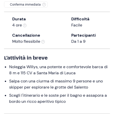
a
Conferma immediata
date.
Press
Durata
Difficoltà
the
4 ore
Facile
question
mark
Cancellazione
Partecipanti
key
Molto flessibile
Da 1 a 9
to
get
L’attività in breve
the
keyboard
Noleggia Willys, una potente e comfortevole barca di
shortcuts
8 m e 115 CV a Santa Maria di Leuca
for
Salpa con una ciurma di massimo 9 persone e uno
changing
skipper per esplorare le grotte del Salento
dates.
Scegli l'itinerario e le soste per il bagno e assapora a
bordo un ricco aperitivo tipico