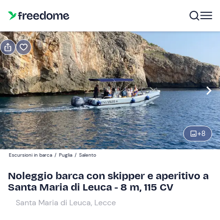
Prenota o regala
Prenota
Regala
mezza giornata (4 ore)
Modifica
Navigate
forward
Modifica
+
8
15:00
to
interact
Escursioni in barca
/
Puglia
/
Salento
with
Partecipanti
1
Noleggio barca con skipper e aperitivo a
the
550 €
Santa Maria di Leuca - 8 m, 115 CV
calendar
il prezzo totale è fisso per gruppi da 1 a 9 partecipanti
and
Santa Maria di Leuca, Lecce
select