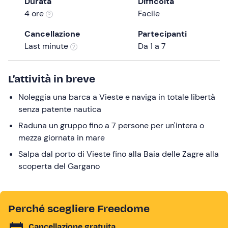
Durata
Difficoltà
a
4 ore
Facile
date.
Press
Cancellazione
Partecipanti
the
Last minute
Da 1 a 7
question
mark
L’attività in breve
key
to
Noleggia una barca a Vieste e naviga in totale libertà
get
senza patente nautica
the
Raduna un gruppo fino a 7 persone per un'intera o
keyboard
mezza giornata in mare
shortcuts
for
Salpa dal porto di Vieste fino alla Baia delle Zagre alla
changing
scoperta del Gargano
dates.
Perché scegliere Freedome
Cancellazione gratuita