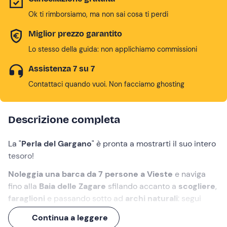
Ok ti rimborsiamo, ma non sai cosa ti perdi
Miglior prezzo garantito
Lo stesso della guida: non applichiamo commissioni
Assistenza 7 su 7
Contattaci quando vuoi. Non facciamo ghosting
Descrizione completa
La "
Perla del Gargano
" è pronta a mostrarti il suo intero
tesoro!
Noleggia una barca da 7 persone a Vieste
e naviga
fino alla
Baia delle Zagare
sfilando accanto a
scogliere
,
faraglioni
e passando sotto ad
archi naturali
: segui
l'itinerario che preferisci a scegliendo tra il noleggio di
Continua a leggere
mezza o intera giornata
.