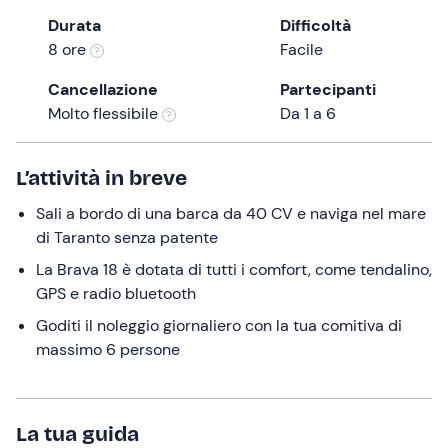
the
Durata
Difficoltà
question
8 ore
Facile
mark
Cancellazione
Partecipanti
key
Molto flessibile
Da 1 a 6
to
get
the
L’attività in breve
keyboard
Sali a bordo di una barca da 40 CV e naviga nel mare
shortcuts
di Taranto senza patente
for
changing
La Brava 18 è dotata di tutti i comfort, come tendalino,
dates.
GPS e radio bluetooth
Goditi il noleggio giornaliero con la tua comitiva di
massimo 6 persone
La tua guida