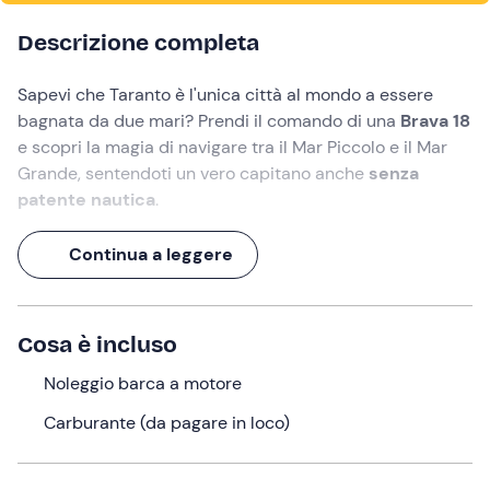
Descrizione completa
Sapevi che Taranto è l'unica città al mondo a essere
bagnata da due mari? Prendi il comando di una
Brava 18
e scopri la magia di navigare tra il Mar Piccolo e il Mar
Grande, sentendoti un vero capitano anche
senza
patente nautica
.
A bordo di questa elegante
barca da 5,60 metri
, avrai
Continua a leggere
tutto lo spazio necessario per accogliere la tua
comitiva
fino a 6 persone
. Grazie al motore da
40 CV
,
potrai solcare le acque ioniche in libertà, ammirando
Cosa è incluso
profili storici e bellezze naturali. Preparati a salpare!
Noleggio barca a motore
Cosa faremo
Carburante (da pagare in loco)
L'appuntamento è
30 minuti prima
dell'orario di
partenza delle
10:00
nel punto di ritrovo a
Taranto (TA)
.
Al vostro arrivo, il personale vi accoglierà per la