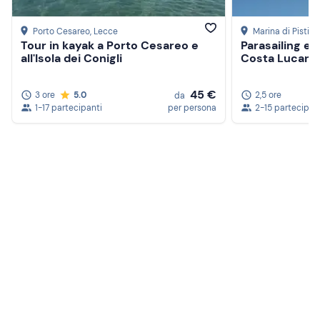
Porto Cesareo
, Lecce
Marina di Pisticc
Tour in kayak a Porto Cesareo e
Parasailing e g
all'Isola dei Conigli
Costa Lucana 
45 €
3 ore
5.0
2,5 ore
da
1-17 partecipanti
per persona
2-15 partecipan