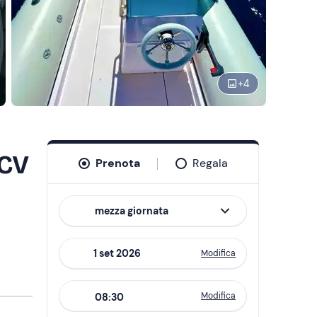
+
4
 CV
Prenota
Regala
mezza giornata
Modifica
Navigate
forward
Modifica
08:30
to