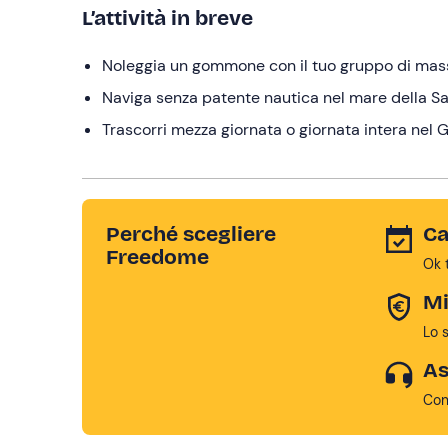
L’attività in breve
Noleggia un gommone con il tuo gruppo di ma
Naviga senza patente nautica nel mare della S
Trascorri mezza giornata o giornata intera nel G
Perché scegliere
Ca
Freedome
Ok 
Mi
Lo 
As
Con