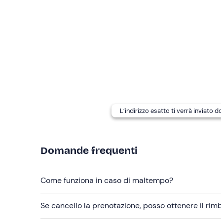
Il costo del
carburante
viene stabilito al rientro
essere rifornito in base al carburante consumato.
Abbigliamento consigliato
Abbigliamento adatto alla stagione
Non dimenticare di portare
Telo mare
Crema solare
L’indirizzo esatto ti verrà inviato 
Ciabatte
Costume da bagno
Domande frequenti
Cappello
Come funziona in caso di maltempo?
Occhiali da sole
Cibo e bevande
Se cancello la prenotazione, posso ottenere il ri