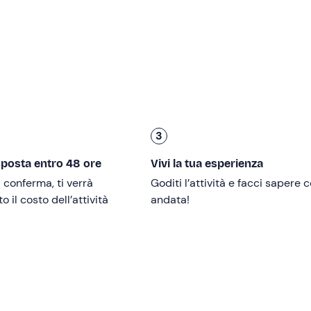
trà durare
4 ore e mezza
(mezza giornata) o
9 ore e mezza
3
dare questa imbarcazione
senza patente nautica
.
lle
.
sposta entro 48 ore
Vivi la tua esperienza
i conferma, ti verrà
Goditi l’attività e facci sapere
 il costo dell’attività
andata!
 mese di agosto è disponibile la sola giornata intera.
loni e borse frigo con ghiaccioli
; contatta l'organizzatore a
notazione per inoltrare la tua richiesta.