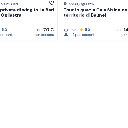
do
, Ogliastra
Ardali
, Ogliastra
privata di wing foil a Bari
Tour in quad a Cala Sisine ne
 Ogliastra
territorio di Baunei
70 €
1
5.0
4 ore
5.0
da
da
tecipanti
per persona
1-5 partecipanti
per