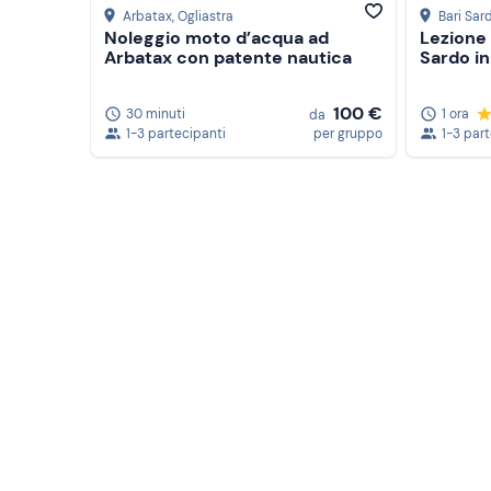
Arbatax
, Ogliastra
Bari Sar
Noleggio moto d’acqua ad
Lezione 
Arbatax con patente nautica
Sardo in
100 €
30 minuti
1 ora
da
1-3 partecipanti
per gruppo
1-3 par