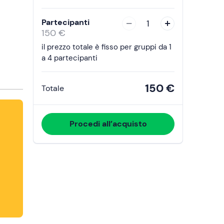
interact
with
Partecipanti
1
the
150 €
calendar
il prezzo totale è fisso per gruppi da 1
and
a 4 partecipanti
select
a
150 €
Totale
date.
Press
the
Procedi all’acquisto
question
mark
key
to
get
the
keyboard
shortcuts
for