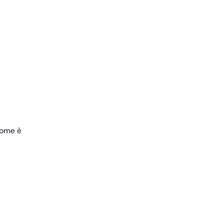
 come è
i