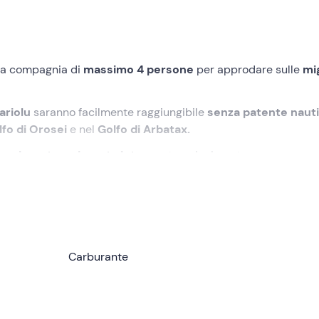
ua compagnia di
massimo 4 persone
per approdare sulle
mig
ariolu
saranno facilmente raggiungibile
senza patente naut
fo di Orosei
e nel
Golfo di Arbatax.
a giornata
o
giornata intera
, a tuo piacimento.
rovo ad
Arbatax (NU)
.
a del
gommone Selva
, lungo 5 metri con motore da 40 cavalli
pronto per ospitare la tua compagnia di
Carburante
massimo 4 persone
i per brindare a bordo!
nautica e avventurarti alla scoperta delle
migliori spiagge d
una
e
Cala Mariolu
sono solo alcuni dei gioielli del
Golfo di O