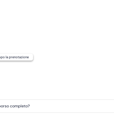
 in porto; il gommone viene consegnato con il pieno e al rientro
dopo la prenotazione
mborso completo?