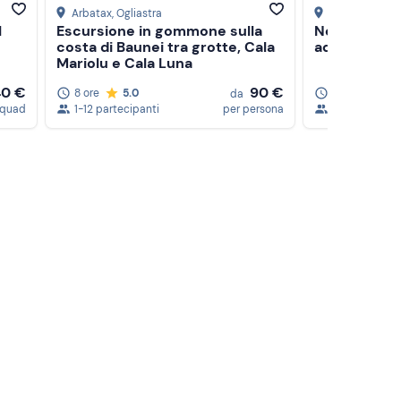
Arbatax
, Ogliastra
Arbatax
, Ogli
l
Escursione in gommone sulla
Noleggio g
costa di Baunei tra grotte, Cala
ad Arbatax -
Mariolu e Cala Luna
40 €
90 €
8 ore
5.0
4,5 ore
da
 quad
1-12 partecipanti
per persona
1-8 partecipa