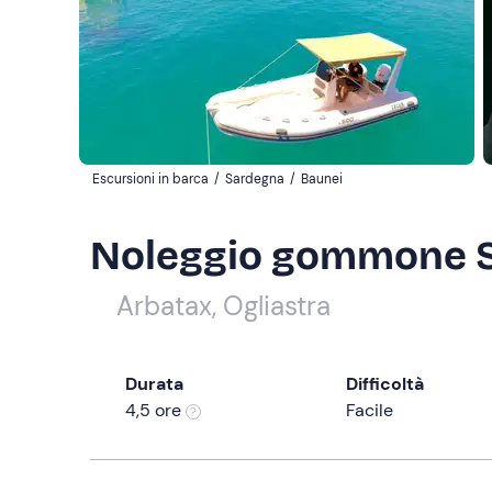
Escursioni in barca
/
Sardegna
/
Baunei
Noleggio gommone Se
Arbatax, Ogliastra
Durata
Difficoltà
4,5 ore
Facile