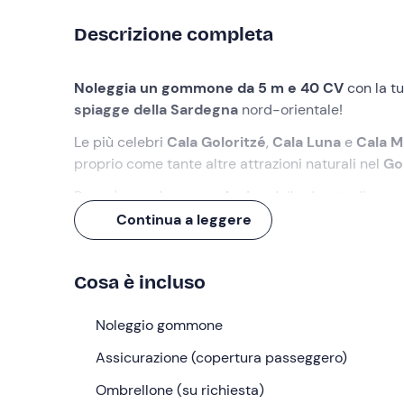
Descrizione completa
Noleggia un gommone da 5 m e 40 CV
con la t
spiagge della Sardegna
nord-orientale!
Le più celebri
Cala Goloritzé
,
Cala Luna
e
Cala M
proprio come tante altre attrazioni naturali nel
Gol
Per un'
esperienza esclusiva
della durata di
mezz
Continua a leggere
Cosa faremo
Ti aspetterò all'orario selezionato nel punto di rit
Cosa è incluso
Al tuo arrivo ti consegnerò l'imbarcazione: si tratt
dotato di tendalino e doccetta di acqua dolce. È 
Noleggio gommone
tutto il
cibo e bevande
che vorrete portare con vo
Assicurazione (copertura passeggero)
Potrai guidare questa imbarcazione senza patente 
Ombrellone (su richiesta)
Sardegna
nord-orientale:
Cala Goloritzé
,
Cala L