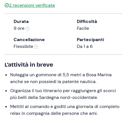
2
recensioni verificate
the
question
mark
Durata
Difficoltà
key
9 ore
Facile
to
Cancellazione
Partecipanti
get
Flessibile
Da 1 a 6
the
keyboard
shortcuts
L’attività in breve
for
changing
Noleggia un gommone di 5,5 metri a Bosa Marina
dates.
anche se non possiedi la patente nautica.
Organizza il tuo itinerario per raggiungere gli scorci
più belli della Sardegna nord-occidentale.
Mettiti al comando e goditi una giornata di completo
relax in compagnia delle persone che ami.