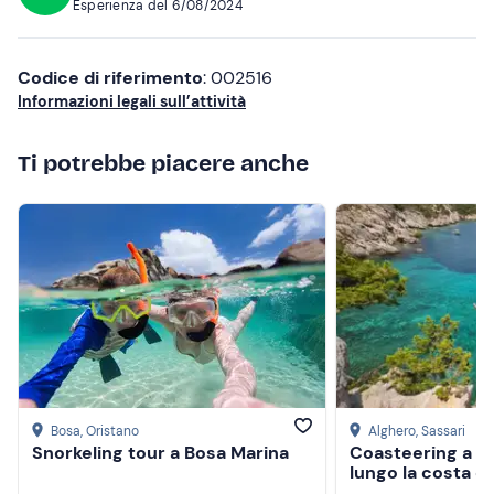
Esperienza del
6/08/2024
Non dimenticare di portare
Più alte
Carta d'identità
Più basse
Codice di riferimento
: 002516
Informazioni legali sull’attività
Carta di credito
Crema solare
Ti potrebbe piacere anche
Pranzo al sacco
Acqua da bere
Bosa
, Oristano
Alghero
, Sassari
Snorkeling tour a Bosa Marina
Coasteering a C
lungo la costa d