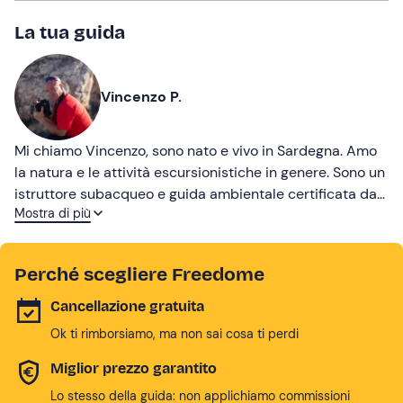
La tua guida
Vincenzo P.
Mi chiamo Vincenzo, sono nato e vivo in Sardegna. Amo
la natura e le attività escursionistiche in genere. Sono un
istruttore subacqueo e guida ambientale certificata da
Mostra di più
oltre 30 anni. Tra le mie attività preferite vi sono le
immersioni subacquee e le escursioni in QUAD!
Perché scegliere Freedome
Cancellazione gratuita
Ok ti rimborsiamo, ma non sai cosa ti perdi
Miglior prezzo garantito
Lo stesso della guida: non applichiamo commissioni