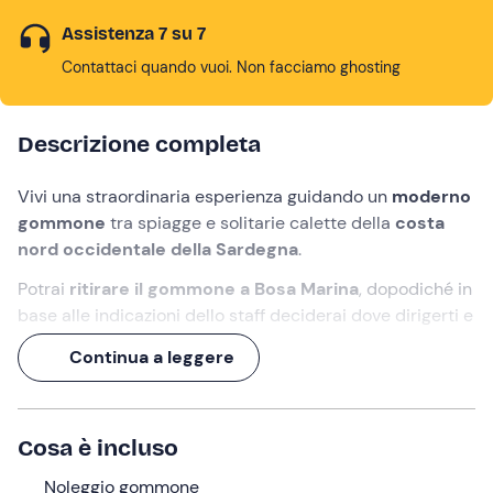
Assistenza 7 su 7
Contattaci quando vuoi. Non facciamo ghosting
Descrizione completa
Vivi una straordinaria esperienza guidando un
moderno
gommone
tra spiagge e solitarie calette della
costa
nord occidentale della Sardegna
.
Potrai
ritirare il gommone a Bosa Marina
, dopodiché in
base alle indicazioni dello staff deciderai dove dirigerti e
dove ancorare per scoprire gli
scorci più belli e
Continua a leggere
suggestivi
.
Una
giornata all'insegna del relax
, in compagnia delle
persone che vorrai portare con te. Per noleggiare il
Cosa è incluso
gommone
non serve patente nautica
!
Noleggio gommone