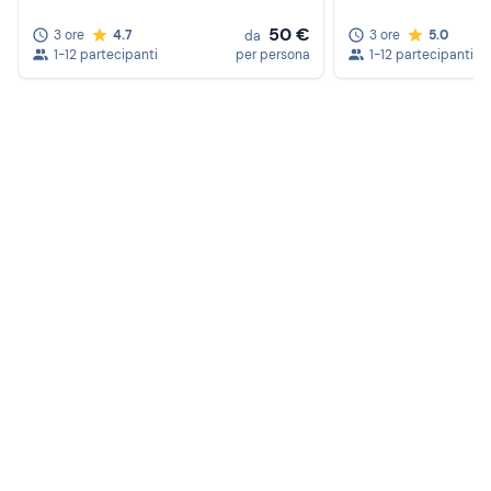
50 €
3 ore
4.7
3 ore
5.0
da
1-12 partecipanti
per persona
1-12 partecipanti