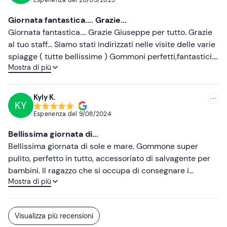
Documento d’identità necessario per il noleggio
Giornata fantastica.... Grazie...
Giornata fantastica.... Grazie Giuseppe per tutto. Grazie
al tuo staff... Siamo stati indirizzati nelle visite delle varie
spiagge ( tutte bellissime ) Gommoni perfetti,fantastici...
Mostra di più
Abbiamo passato una splendida giornata....
Kyly K.
KY
Esperienza del
9/08/2024
Bellissima giornata di...
Bellissima giornata di sole e mare. Gommone super
pulito, perfetto in tutto, accessoriato di salvagente per
bambini. Il ragazzo che si occupa di consegnare i
Mostra di più
gommoni è anche un ottimo insegnante, gentile e
disponibile. Il titolare ottima persona, puntuale e onesto.
Ottimo prezzo. Grazie
Visualizza più recensioni