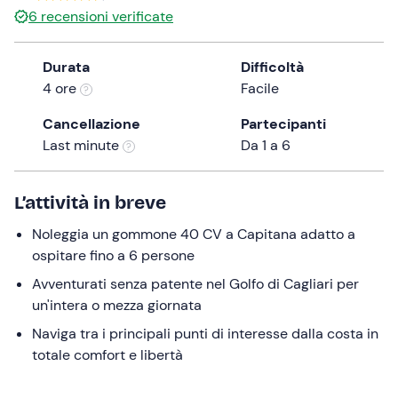
a
6
recensioni verificate
date.
Press
Durata
Difficoltà
the
4 ore
Facile
question
mark
Cancellazione
Partecipanti
key
Last minute
Da 1 a 6
to
get
L’attività in breve
the
keyboard
Noleggia un gommone 40 CV a Capitana adatto a
shortcuts
ospitare fino a 6 persone
for
Avventurati senza patente nel Golfo di Cagliari per
changing
un'intera o mezza giornata
dates.
Naviga tra i principali punti di interesse dalla costa in
totale comfort e libertà