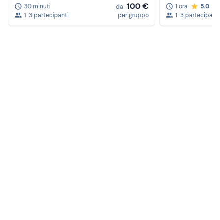
100 €
30 minuti
1 ora
5.0
da
Crema solare
1-3 partecipanti
per gruppo
1-3 partecipanti
Pranzo al sacco
Documento di riconoscimento
Patente nautica