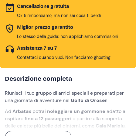
Cancellazione gratuita
Ok ti rimborsiamo, ma non sai cosa ti perdi
Miglior prezzo garantito
Lo stesso della guida: non applichiamo commissioni
Assistenza 7 su 7
Contattaci quando vuoi. Non facciamo ghosting
Descrizione completa
Riunisci il tuo gruppo di amici speciali e preparati per
una giornata di avventure nel
Golfo di Orosei
!
Ad
Arbatax
potrai
noleggiare un gommone
adatto a
ospitare
fino a 12 passeggeri
e partire alla scoperta
delle calette più belle dei dintorni, come
Cala Mariolu
,
Cala Luna
e
Cala dei Gabbiani
.