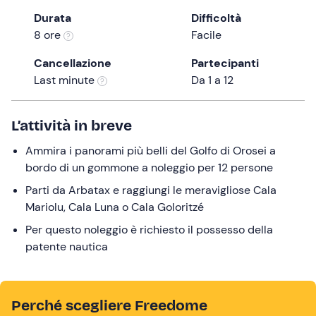
the
Durata
Difficoltà
question
8 ore
Facile
mark
Cancellazione
Partecipanti
key
Last minute
Da 1 a 12
to
get
the
L’attività in breve
keyboard
Ammira i panorami più belli del Golfo di Orosei a
shortcuts
bordo di un gommone a noleggio per 12 persone
for
changing
Parti da Arbatax e raggiungi le meravigliose Cala
dates.
Mariolu, Cala Luna o Cala Goloritzé
Per questo noleggio è richiesto il possesso della
patente nautica
Perché scegliere Freedome