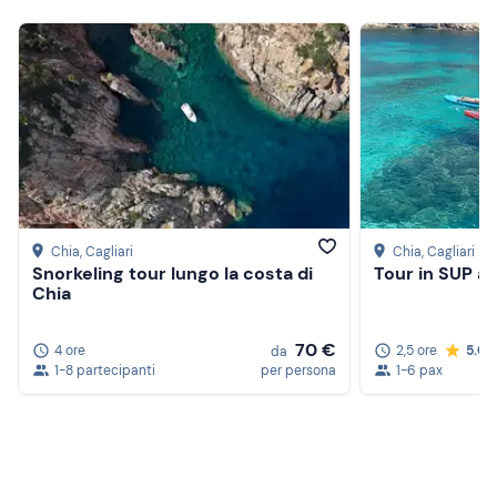
Chia
, Cagliari
Chia
, Cagliari
Snorkeling tour lungo la costa di
Tour in SUP a 
Chia
70 €
4 ore
2,5 ore
5.0
da
1-8 partecipanti
per persona
1-6 pax