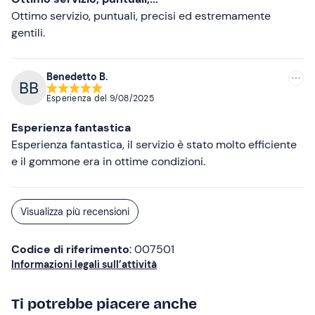
ritrovo è raggiungibile con i
mezzi pubblici
.
Ottimo servizio, puntuali, precisi ed estremamente
gentili.
Abbigliamento consigliato
Abbigliamento adatto alla stagione
Benedetto B.
Costume da bagno
Esperienza del
9/08/2025
Non dimenticare di portare
Esperienza fantastica
Telo mare
Esperienza fantastica, il servizio è stato molto efficiente
e il gommone era in ottime condizioni.
Crema solare
Pranzo al sacco
Visualizza più recensioni
Documento di identità
Codice di riferimento
: 007501
Informazioni legali sull’attività
Ti potrebbe piacere anche