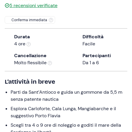
a
5
recensioni verificate
date.
Press
Conferma immediata
the
question
Durata
Difficoltà
mark
4 ore
Facile
key
to
Cancellazione
Partecipanti
get
Molto flessibile
Da 1 a 6
the
keyboard
L’attività in breve
shortcuts
for
Parti da Sant’Antioco e guida un gommone da 5,5 m
changing
senza patente nautica
dates.
Esplora Carloforte, Cala Lunga, Mangiabarche e il
suggestivo Porto Flavia
Scegli tra 4 o 9 ore di noleggio e goditi il mare della