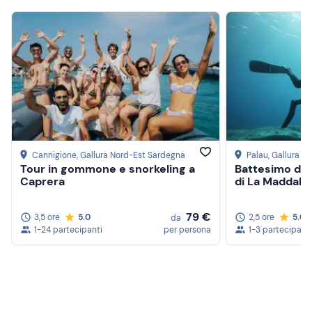
Cannigione
, Gallura Nord-Est Sardegna
Palau
, Gallura 
Tour in gommone e snorkeling a
Battesimo del
Caprera
di La Maddale
79 €
3,5 ore
5.0
2,5 ore
5.0
da
1-24 partecipanti
per persona
1-3 partecipanti