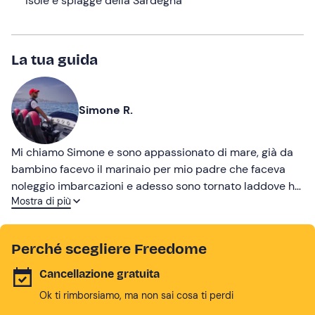
isole e spiagge della Sardegna
La tua guida
Simone R.
Mi chiamo Simone e sono appassionato di mare, già da
bambino facevo il marinaio per mio padre che faceva
noleggio imbarcazioni e adesso sono tornato laddove ho
Mostra di più
lasciato il cuore.
Perché scegliere Freedome
Cancellazione gratuita
Ok ti rimborsiamo, ma non sai cosa ti perdi