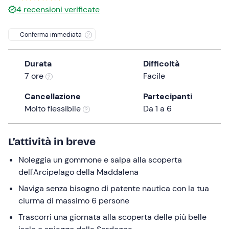
4
recensioni verificate
the
question
Conferma immediata
mark
key
to
Durata
Difficoltà
get
7 ore
Facile
the
Cancellazione
Partecipanti
keyboard
Molto flessibile
Da 1 a 6
shortcuts
for
changing
L’attività in breve
dates.
Noleggia un gommone e salpa alla scoperta
dell'Arcipelago della Maddalena
Naviga senza bisogno di patente nautica con la tua
ciurma di massimo 6 persone
Trascorri una giornata alla scoperta delle più belle