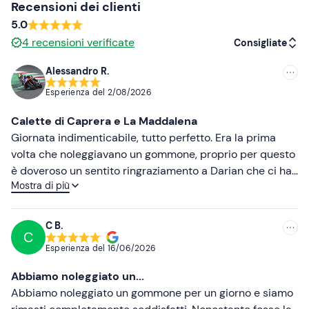
Costume da bagno
Recensioni dei clienti
5.0
Non dimenticare di portare
4
recensioni verificate
Consigliate
Documento di identità
Alessandro R.
Consigliate
Esperienza del
2/08/2026
Più recenti
Calette di Caprera e La Maddalena
Meno recenti
Giornata indimenticabile, tutto perfetto. Era la prima
volta che noleggiavano un gommone, proprio per questo
Più alte
è doveroso un sentito ringraziamento a Darian che ci ha
Mostra di più
istruito alla perfezione. Esperienza da ripetere. Grazie
Più basse
mille.
C B.
C
Esperienza del
16/06/2026
Abbiamo noleggiato un...
Abbiamo noleggiato un gommone per un giorno e siamo