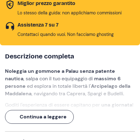
Miglior prezzo garantito
Lo stesso della guida: non applichiamo commissioni
Assistenza 7 su 7
Contattaci quando vuoi. Non facciamo ghosting
Descrizione completa
Noleggia un gommone a Palau senza patente
nautica
,
salpa con il tuo equipaggio di
massimo 6
persone
ed esplora in totale libertà l'
Arcipelago della
Maddalena
, navigando tra Caprera, Spargi e Budelli.
Goditi l'esperienza di essere capitano per
una giornata
!
Cosa faremo
Continua a leggere
Ci incontreremo a
Palau
all'orario indicato in fase di
prenotazione. All'accoglienza, lo staff procederà con un