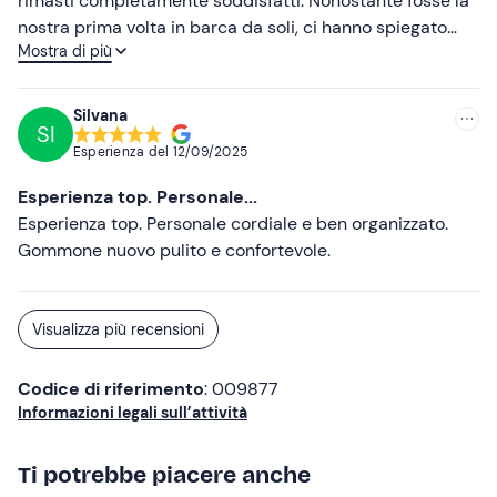
rimasti completamente soddisfatti. Nonostante fosse la
nostra prima volta in barca da soli, ci hanno spiegato
Mostra di più
tutto nei minimi dettagli, quindi ci siamo sentiti al sicuro
in ogni momento. Il personale è stato molto gentile e
disponibile. Noleggeremmo sicuramente di nuovo una
Silvana
SI
barca da loro e li consigliamo vivamente. 😊🚤
Esperienza del
12/09/2025
Esperienza top. Personale...
Esperienza top. Personale cordiale e ben organizzato.
Gommone nuovo pulito e confortevole.
Visualizza più recensioni
Codice di riferimento
: 009877
Informazioni legali sull’attività
Ti potrebbe piacere anche