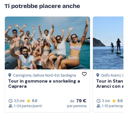
Costume da bagno
Ti potrebbe piacere anche
Crema solare
Occhiali da sole
Cannigione
, Gallura Nord-Est Sardegna
Golfo Aranci
, Ga
Tour in gommone e snorkeling a
Tour in Stand
Caprera
Aranci con av
79 €
3,5 ore
5.0
3 ore
5.0
da
1-24 partecipanti
per persona
1-10 partecipant