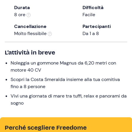
the
Durata
Difficoltà
question
8 ore
Facile
mark
Cancellazione
Partecipanti
key
Molto flessibile
Da 1 a 8
to
get
the
L’attività in breve
keyboard
Noleggia un gommone Magnus da 6,20 metri con
shortcuts
motore 40 CV
for
changing
Scopri la Costa Smeralda insieme alla tua comitiva
dates.
fino a 8 persone
Vivi una giornata di mare tra tuffi, relax e panorami da
sogno
Perché scegliere Freedome