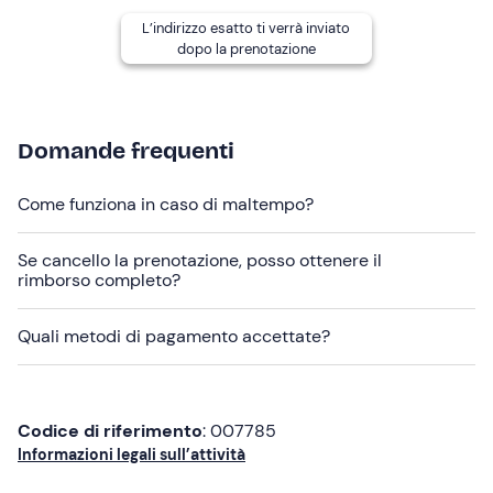
L’indirizzo esatto ti verrà inviato
Altre informazioni
dopo la prenotazione
Il noleggio è disponibile
da giugno a settembre
.
Ti potrà essere richiesta una
cauzione di 500€
(con
carta di credito o contanti), che verrà restituita a fine
Domande frequenti
giornata con ricevuta.
Come funziona in caso di maltempo?
L'imbarcazione viene consegnata con il serbatoio pieno;
il
carburante
verrà pagato al rientro in porto in base al
Se cancello la prenotazione, posso ottenere il
consumo effettivo.
rimborso completo?
I
cani di piccola e media taglia
sono
ammessi
a bordo.
Quali metodi di pagamento accettate?
Abbigliamento consigliato
Abbigliamento adatto alla stagione
Non dimenticare di portare
Codice di riferimento
: 007785
Informazioni legali sull’attività
Telo mare