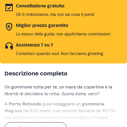
Cancellazione gratuita
Ok ti rimborsiamo, ma non sai cosa ti perdi
Miglior prezzo garantito
Lo stesso della guida: non applichiamo commissioni
Assistenza 7 su 7
Contattaci quando vuoi. Non facciamo ghosting
Descrizione completa
Un gommone tutta per te, un mare da copertina e la
libertà di decidere la rotta.
Suona bene, vero?
A
Porto Rotondo
puoi noleggiare un
gommone
Magnus
da 6.20 metri, con motore Yamaha da 40 CV,
per esplorare in autonomia la meravigliosa
Costa
Smeralda
. Ideale per gruppi
fino a 8 persone
, può