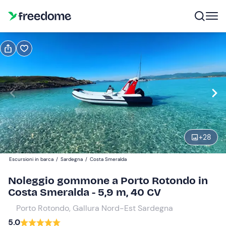
Prenota o regala
Prenota
Regala
mezza giornata
Modifica
Navigate
forward
Modifica
+
28
09:00
to
interact
Escursioni in barca
/
Sardegna
/
Costa Smeralda
with
Partecipanti
1
Noleggio gommone a Porto Rotondo in
the
250 €
Costa Smeralda - 5,9 m, 40 CV
calendar
il prezzo totale è fisso per gruppi da 1 a 6 partecipanti
and
Porto Rotondo, Gallura Nord-Est Sardegna
select
5.0