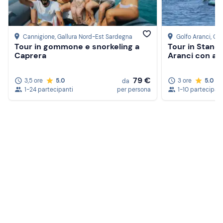
Cannigione
, Gallura Nord-Est Sardegna
Golfo Aranci
, Ga
Tour in gommone e snorkeling a
Tour in Stand
Caprera
Aranci con av
79 €
3,5 ore
5.0
3 ore
5.0
da
1-24 partecipanti
per persona
1-10 partecipant