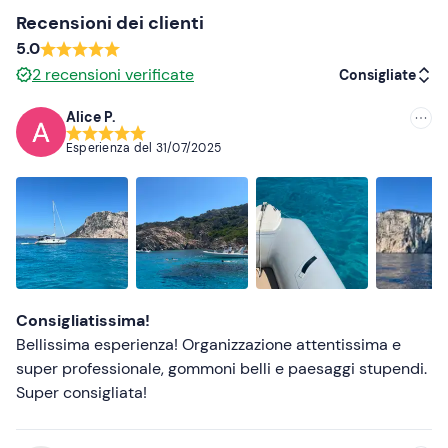
in loco sono presenti
parcheggi gratuiti e custoditi
.
Recensioni dei clienti
5.0
Abbigliamento consigliato
2
recensioni verificate
Consigliate
Costume da bagno
Alice P.
Consigliate
Abbigliamento da mare
Esperienza del
31/07/2025
Non dimenticare di portare
Più recenti
Documento d'identità
Meno recenti
Più alte
Più basse
Consigliatissima!
Bellissima esperienza! Organizzazione attentissima e
super professionale, gommoni belli e paesaggi stupendi.
Super consigliata!