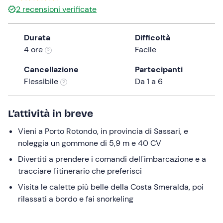
a
2
recensioni verificate
date.
Press
Durata
Difficoltà
the
4 ore
Facile
question
mark
Cancellazione
Partecipanti
key
Flessibile
Da 1 a 6
to
get
L’attività in breve
the
keyboard
Vieni a Porto Rotondo, in provincia di Sassari, e
shortcuts
noleggia un gommone di 5,9 m e 40 CV
for
Divertiti a prendere i comandi dell'imbarcazione e a
changing
tracciare l'itinerario che preferisci
dates.
Visita le calette più belle della Costa Smeralda, poi
rilassati a bordo e fai snorkeling