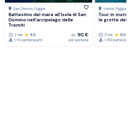
San Domino
, Foggia
Vieste
, Foggia
Battesimo del mare all’isola di San
Tour in motob
Domino nell’arcipelago delle
le grotte del
Tremiti
90 €
2 ore
5.0
3 ore
5.0
da
1-10 partecipanti
per persona
1-90 partecipan