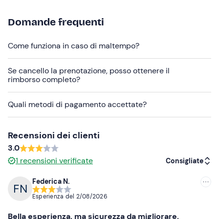
effettuato con contanti o carta di debito/credito.
Domande frequenti
A bordo dell'imbarcazione
si rimane a piedi scalzi
. A
bordo dell'imbarcazione
sono ammessi cani
.
Come funziona in caso di maltempo?
È disponibile il
servizio skipper
al costo di €50,00 per
la mezza giornata o €100,00 per la giornata intera; il
Se cancello la prenotazione, posso ottenere il
pagamento in loco può essere effettuato con contanti o
rimborso completo?
carta di debito/credito. Contatta l'organizzatore ai
recapiti indicati nell'e-mail di conferma della
Quali metodi di pagamento accettate?
prenotazione per richiedere il servizio.
Abbigliamento consigliato
Recensioni dei clienti
3.0
Abbigliamento adatto alla stagione
1
recensioni verificate
Consigliate
Costume da bagno
Federica N.
Non dimenticare di portare
Consigliate
Esperienza del
2/08/2026
Documento d'identità
Più recenti
Bella esperienza, ma sicurezza da migliorare.