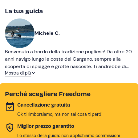
La tua guida
Michele C.
Benvenuto a bordo della tradizione pugliese! Da oltre 20
anni navigo lungo le coste del Gargano, sempre alla
scoperta di spiagge e grotte nascoste. Ti andrebbe di
Mostra di più
raggiungermi per vivere insieme un'avventura tra le
onde?
Perché scegliere Freedome
Cancellazione gratuita
Ok ti rimborsiamo, ma non sai cosa ti perdi
Miglior prezzo garantito
Lo stesso della guida: non applichiamo commissioni