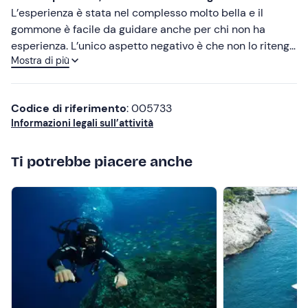
Cibo e bevande
Meno recenti
L’esperienza è stata nel complesso molto bella e il
gommone è facile da guidare anche per chi non ha
Più alte
esperienza. L’unico aspetto negativo è che non lo ritengo
Mostra di più
adatto a 6 persone: credo ci sia stato assegnato un
Più basse
gommone da 4 posti nonostante la nostra prenotazione
fosse per 6. Inoltre, il personale non è stato
Codice di riferimento
: 005733
particolarmente gentile e siamo rimasti delusi
Informazioni legali sull’attività
dall’assenza del salvagente (ciambella). Avevamo
segnalato e richiesto questo dispositivo con anticipo,
Ti potrebbe piacere anche
poiché a bordo c’erano persone che non sapevano
nuotare, ma non ci è stato fornito. Un’attenzione
maggiore alla sicurezza e alle richieste dei clienti
avrebbe reso l’esperienza decisamente migliore.