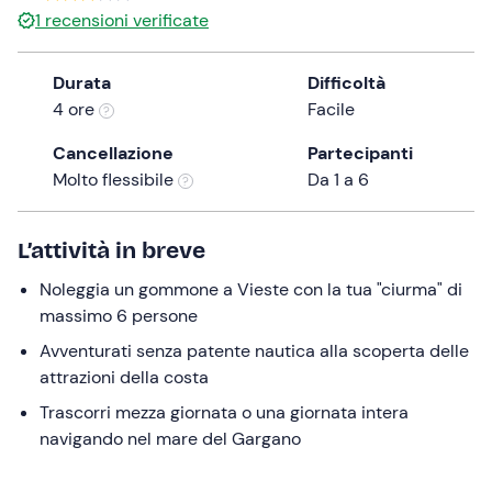
a
1
recensioni verificate
date.
Press
Durata
Difficoltà
the
4 ore
Facile
question
mark
Cancellazione
Partecipanti
key
Molto flessibile
Da 1 a 6
to
get
L’attività in breve
the
keyboard
Noleggia un gommone a Vieste con la tua "ciurma" di
shortcuts
massimo 6 persone
for
Avventurati senza patente nautica alla scoperta delle
changing
attrazioni della costa
dates.
Trascorri mezza giornata o una giornata intera
navigando nel mare del Gargano