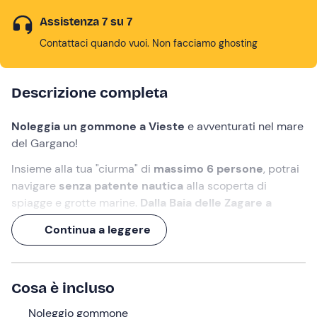
Assistenza 7 su 7
Contattaci quando vuoi. Non facciamo ghosting
Descrizione completa
Noleggia un gommone a Vieste
e avventurati nel mare
del Gargano!
Insieme alla tua "ciurma" di
massimo 6 persone
, potrai
navigare
senza patente nautica
alla scoperta di
spiagge e grotte marine.
Dalla Baia delle Zagare a
Peschici
, passando per la Baia di Campi e la Grotta
Continua a leggere
Smeralda.
Il noleggio avrà durata
mezza giornata o giornata
intera
in base all'opzione selezionata in fase di
Cosa è incluso
prenotazione.
Noleggio gommone