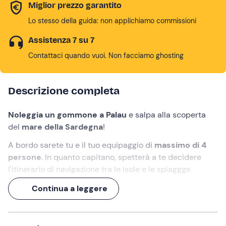
Miglior prezzo garantito
Lo stesso della guida: non applichiamo commissioni
Assistenza 7 su 7
Contattaci quando vuoi. Non facciamo ghosting
Descrizione completa
Noleggia un gommone a Palau
e salpa alla scoperta
del
mare della Sardegna
!
A bordo sarete tu e il tuo equipaggio di
massimo di 4
persone
. In quanto capitano, spetterà a te decidere
l'itinerario di navigazione tra le isole e le spiaggge
dell'
Arcipelago della Maddalena
.
Continua a leggere
Un'occasione per trascorrere
una giornata di mare e
relax
in compagnia!