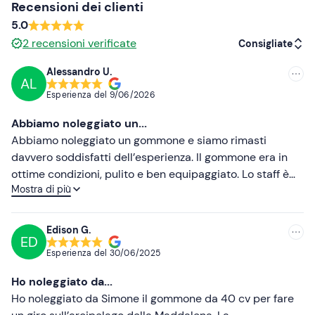
Recensioni dei clienti
Abbigliamento consigliato
5.0
Abbigliamento adatto alla stagione
2
recensioni verificate
Consigliate
Costume da bagno
Alessandro U.
AL
Consigliate
Non dimenticare di portare
Esperienza del
9/06/2026
Più recenti
Documento di identità
Abbiamo noleggiato un...
Meno recenti
Abbiamo noleggiato un gommone e siamo rimasti
davvero soddisfatti dell’esperienza. Il gommone era in
Più alte
ottime condizioni, pulito e ben equipaggiato. Lo staff è
Mostra di più
stato molto cordiale e professionale, fornendoci tutte le
Più basse
spiegazioni necessarie prima della partenza. Abbiamo
trascorso una splendida giornata in mare, visitando baie
Edison G.
ED
e scorci meravigliosi in totale libertà. Servizio
Esperienza del
30/06/2025
impeccabile e organizzazione eccellente.
Consigliatissimo a chi cerca un’esperienza piacevole e
Ho noleggiato da...
senza pensieri!
Ho noleggiato da Simone il gommone da 40 cv per fare