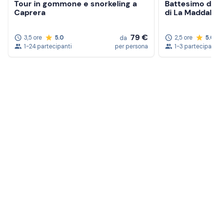
Tour in gommone e snorkeling a
Battesimo del
Caprera
di La Maddale
79 €
3,5 ore
5.0
2,5 ore
5.0
da
1-24 partecipanti
per persona
1-3 partecipanti