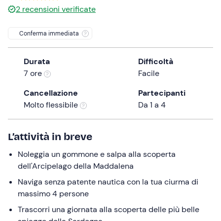
2
recensioni verificate
the
question
Conferma immediata
mark
key
to
Durata
Difficoltà
get
7 ore
Facile
the
Cancellazione
Partecipanti
keyboard
Molto flessibile
Da 1 a 4
shortcuts
for
changing
L’attività in breve
dates.
Noleggia un gommone e salpa alla scoperta
dell'Arcipelago della Maddalena
Naviga senza patente nautica con la tua ciurma di
massimo 4 persone
Trascorri una giornata alla scoperta delle più belle