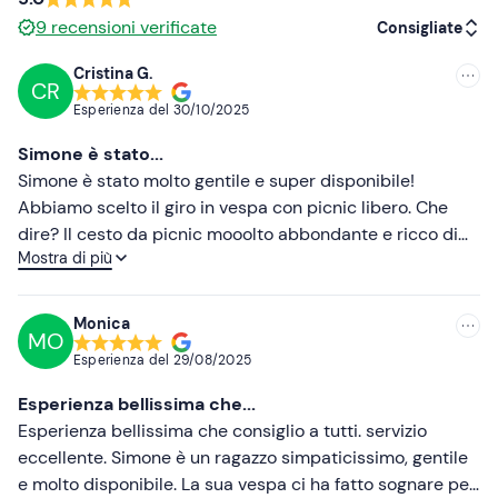
9
recensioni verificate
Consigliate
Cristina G.
CR
Consigliate
Esperienza del
30/10/2025
Più recenti
Simone è stato...
Meno recenti
Simone è stato molto gentile e super disponibile!
Abbiamo scelto il giro in vespa con picnic libero. Che
Più alte
dire? Il cesto da picnic mooolto abbondante e ricco di
Mostra di più
prodotti freschi e di qualità! Simone ci ha fornito tutte le
Più basse
indicazioni chiare per raggiungerlo e tutte le informazioni
necessarie per questo giro in vespa: mappe, punti di
Monica
MO
interesse e zone per fermarsi a fare picnic! Esperienza
Esperienza del
29/08/2025
top!! Grazie ☺️
Esperienza bellissima che...
Esperienza bellissima che consiglio a tutti. servizio
eccellente. Simone è un ragazzo simpaticissimo, gentile
e molto disponibile. La sua vespa ci ha fatto sognare per