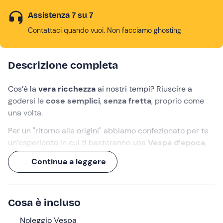
Assistenza 7 su 7
Contattaci quando vuoi. Non facciamo ghosting
Descrizione completa
Cos’è la
vera ricchezza
ai nostri tempi? Riuscire a
godersi le
cose semplici
,
senza fretta
, proprio come
una volta.
Per un "ritorno alle origini" abbiamo confezionato per te
un’esperienza in cui ti basteranno una
Vespa d’epoca
,
chilometri illimitati
e un
picnic in vigna
per staccare
Continua a leggere
dalla frenesia quotidiana.
Potrai così trascorrere un’intera giornata alla
(ri)scoperta del
lusso della semplicità
!
Cosa è incluso
Cosa faremo
Noleggio Vespa