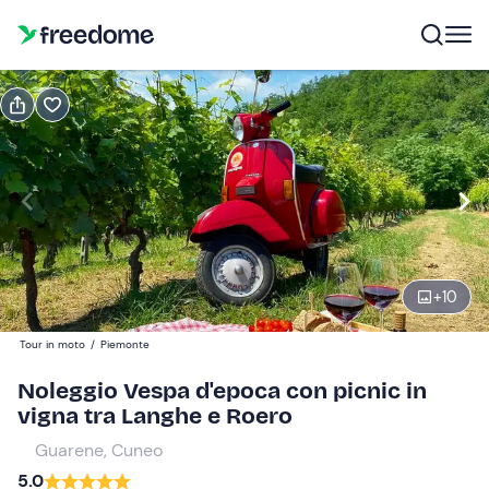
Prenota o regala
Prenota
Regala
Modifica
Navigate
forward
Modifica
10:00
to
interact
+
10
with
Vespa d'epoca biposto
1
the
240 €
Tour in moto
/
Piemonte
calendar
and
Noleggio Vespa d'epoca con picnic in
select
vigna tra Langhe e Roero
a
Guarene, Cuneo
date.
5.0
Press