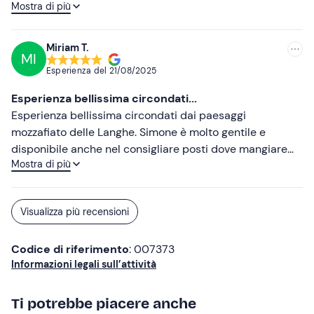
Mostra di più
un giorno. Grazie per averci permesso di riempire gli
occhi e il cuore .
Miriam T.
MI
Esperienza del
21/08/2025
Esperienza bellissima circondati...
Esperienza bellissima circondati dai paesaggi
mozzafiato delle Langhe. Simone è molto gentile e
disponibile anche nel consigliare posti dove mangiare
Mostra di più
per chi non è pratico della zona. Consigliatissimo
Visualizza più recensioni
Codice di riferimento
: 007373
Informazioni legali sull’attività
Ti potrebbe piacere anche