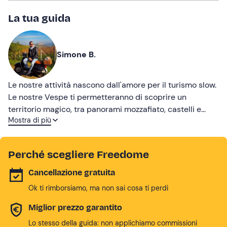
La tua guida
Simone B.
Le nostre attività nascono dall'amore per il turismo slow.
Le nostre Vespe ti permetteranno di scoprire un
territorio magico, tra panorami mozzafiato, castelli e
Mostra di più
molto altro. Sarà un'esperienza incredibile che ti farà
innamorare delle nostre colline.
Perché scegliere Freedome
Cancellazione gratuita
Ok ti rimborsiamo, ma non sai cosa ti perdi
Miglior prezzo garantito
Lo stesso della guida: non applichiamo commissioni