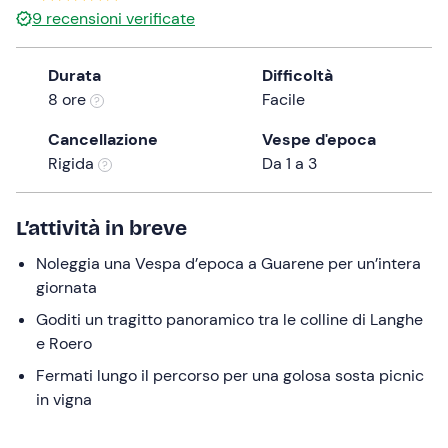
9
recensioni verificate
the
question
mark
Durata
Difficoltà
key
8 ore
Facile
to
Cancellazione
Vespe d'epoca
get
Rigida
Da 1 a 3
the
keyboard
shortcuts
L’attività in breve
for
changing
Noleggia una Vespa d’epoca a Guarene per un’intera
dates.
giornata
Goditi un tragitto panoramico tra le colline di Langhe
e Roero
Fermati lungo il percorso per una golosa sosta picnic
in vigna