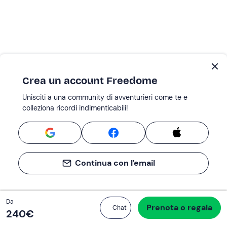
Crea un account Freedome
Unisciti a una community di avventurieri come te e
colleziona ricordi indimenticabili!
Continua con l'email
Totale
Da
Prenota o regala
Procedi all’acquisto
Chat
240 €
240‎€