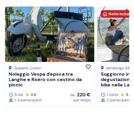
Notte inclusa
Guarene
, Cuneo
Serralunga d'Alb
Noleggio Vespa d'epoca tra
Soggiorno in 
Langhe e Roero con cestino da
degustazione 
picnic
bike nelle La
220 €
8 ore
5.0
1 notte
5.0
da
1-3 partecipanti
per Vespa
2 partecipanti