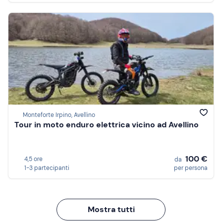
Monteforte Irpino, Avellino
Tour in moto enduro elettrica vicino ad Avellino
100 €
4,5 ore
da
1-3 partecipanti
per persona
Mostra tutti