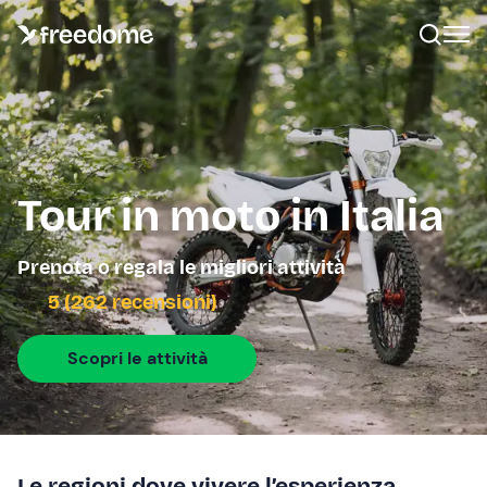
Tour in moto in Italia
Prenota o regala le migliori attività
5 (262 recensioni)
Scopri le attività
Le regioni dove vivere l’esperienza