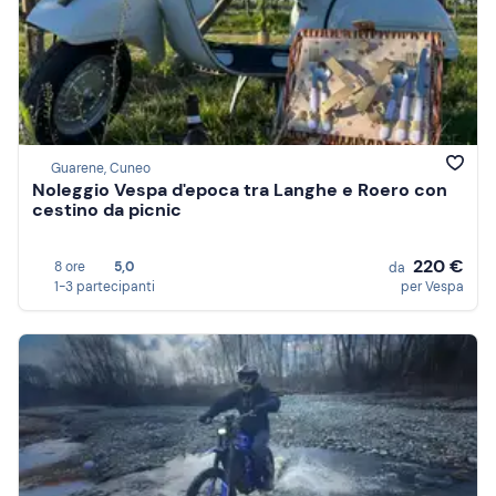
Guarene, Cuneo
Noleggio Vespa d'epoca tra Langhe e Roero con
cestino da picnic
220 €
8 ore
5,0
da
1-3 partecipanti
per Vespa