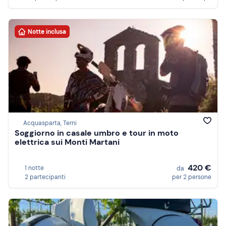
Notte inclusa
Acquasparta, Terni
Soggiorno in casale umbro e tour in moto
elettrica sui Monti Martani
420 €
1 notte
da
2 partecipanti
per 2 persone