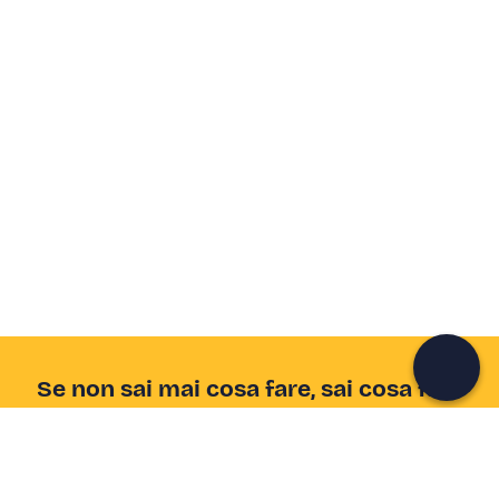
Crea un account Freedome
Unisciti a una community di avventurieri come te e
colleziona ricordi indimenticabili!
Continua con l'email
Se non sai mai cosa fare, sai cosa fare
Scrivi la tua email e scopri tante alternative all'aperitivo
e al divano