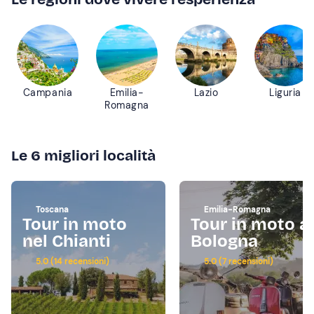
Campania
Emilia-
Lazio
Liguria
Romagna
Le 6 migliori località
Toscana
Emilia-Romagna
Tour in moto
Tour in moto a
nel Chianti
Bologna
5.0 (14 recensioni)
5.0 (7 recensioni)