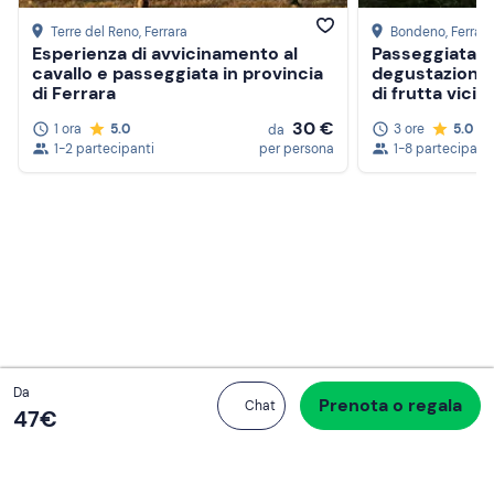
Terre del Reno
, Ferrara
Bondeno
, Ferrara
Esperienza di avvicinamento al
Passeggiata c
cavallo e passeggiata in provincia
degustazione d
di Ferrara
di frutta vicin
Crea un account Freedome
30 €
1 ora
5.0
3 ore
5.0
da
1-2 partecipanti
per persona
1-8 partecipanti
Unisciti a una community di avventurieri come te e
colleziona ricordi indimenticabili!
Continua con l'email
Totale
Da
Prenota o regala
Procedi all’acquisto
Chat
47 €
47‎€