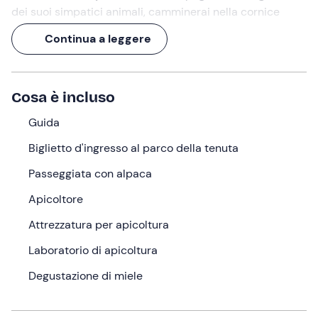
dei suoi simpatici animali, camminerai nella cornice
naturale di Bondeno fino a raggiungere l'
apicoltore
che
Continua a leggere
ti trasmetterà tutta la propria conoscenza e passione
per il mondo delle api.
Un'
esperienza di 3 ore
che terminerà nel più dolce dei
Cosa è incluso
modi: con una
degustazione di miele
!
Guida
Cosa faremo
Biglietto d'ingresso al parco della tenuta
L'appuntamento è all'orario selezionato nel punto di
Passeggiata con alpaca
ritrovo a
Bondeno (FE)
. Ad accoglierci sarà la
guida
che
ci accompagnerà in questa
doppia avventura
!
Apicoltore
Una volta radunati tutti i partecipanti, l'esperienza
Attrezzatura per apicoltura
comincerà con una
breve presentazione
sulla figura
Laboratorio di apicoltura
dell'alpaca: che animale è, come si comporta e come
approcciarlo. Ci recheremo dunque al loro recinto per
Degustazione di miele
portarli fuori in passeggiata
: i veri protagonisti della
giornata saranno
Romino
,
Cosmo
,
Kuka
,
Fantasy,