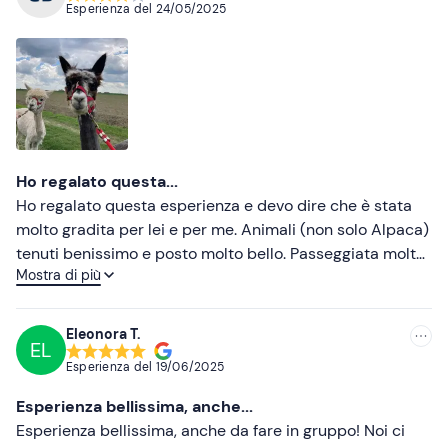
Esperienza del
24/05/2025
Ho regalato questa...
Ho regalato questa esperienza e devo dire che è stata
molto gradita per lei e per me. Animali (non solo Alpaca)
tenuti benissimo e posto molto bello. Passeggiata molto
Mostra di più
rilassante, gli alpaca sono stati bravissimi e super
tranquilli. Molto interessante e bella anche l’esperienza
delle api 🐝 È una bella esperienza, da riprovare
Eleonora T.
EL
Esperienza del
19/06/2025
Esperienza bellissima, anche...
Esperienza bellissima, anche da fare in gruppo! Noi ci