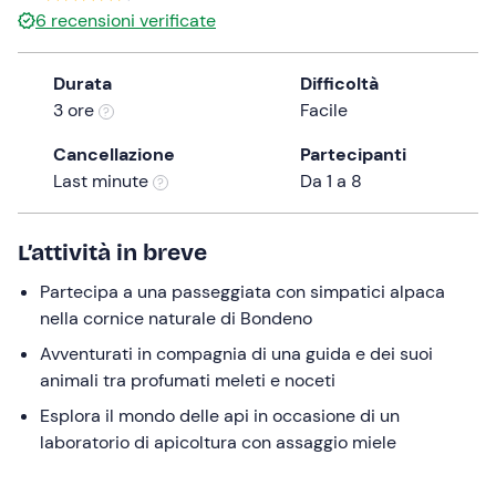
6
recensioni verificate
the
question
mark
Durata
Difficoltà
key
3 ore
Facile
to
Cancellazione
Partecipanti
get
Last minute
Da 1 a 8
the
keyboard
shortcuts
L’attività in breve
for
changing
Partecipa a una passeggiata con simpatici alpaca
dates.
nella cornice naturale di Bondeno
Avventurati in compagnia di una guida e dei suoi
animali tra profumati meleti e noceti
Esplora il mondo delle api in occasione di un
laboratorio di apicoltura con assaggio miele