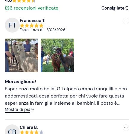
4.8
6
recensioni verificate
Scarpe da trekking o da ginnastica impermeabili (da
Consigliate
sporcare)
Francesca T.
Consigliate
Non dimenticare di portare
Esperienza del
3/05/2026
Più recenti
Cappellino
Crema solare
Meno recenti
Antizanzare
Più alte
Più basse
Meraviglioso!
Esperienza molto bella! Gli alpaca erano tranquilli e ben
addomesticati, cosa perfetta per chi vuole fare questa
esperienza in famiglia insieme ai bambini. Il posto è
Mostra di più
meraviglioso e gli animali sono tenuti con molta cura. La
guida era super disponibile e gentile.
Chiara B.