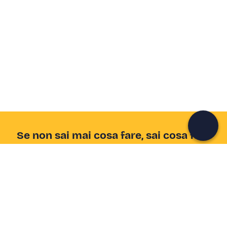
Crea un account Freedome
Unisciti a una community di avventurieri come te e
colleziona ricordi indimenticabili!
Continua con l'email
Se non sai mai cosa fare, sai cosa fare
Scrivi la tua email e scopri tante alternative all'aperitivo
e al divano
Indirizzo email
Iscriviti ora