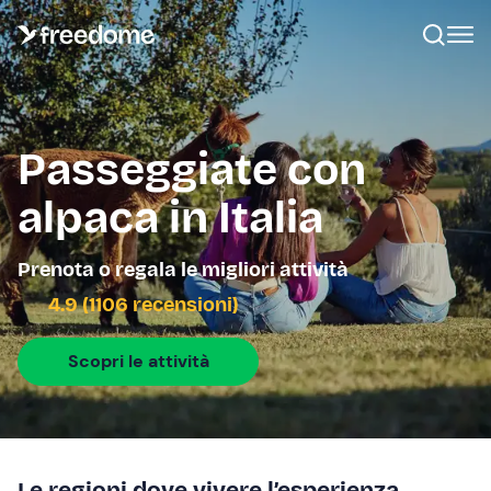
Passeggiate con
alpaca in Italia
Prenota o regala le migliori attività
4.9 (1106 recensioni)
Scopri le attività
Le regioni dove vivere l’esperienza