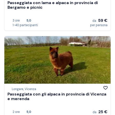
Passeggiata con lama e alpaca in provincia di
Bergamo e picnic
59 €
3 ore
5,0
da
1-40 partecipanti
per persona
Longare, Vicenza
Passeggiata con gli alpaca in provincia di Vicenza
e merenda
25 €
2 ore
5,0
da