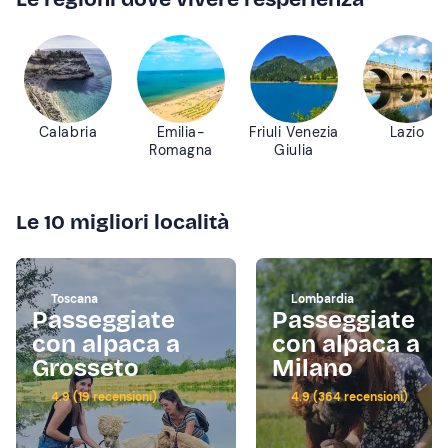
Calabria
Emilia-
Friuli Venezia
Lazio
Romagna
Giulia
Le 10 migliori località
Toscana
Lombardia
Passeggiate
Passeggiate
con alpaca a
con alpaca a
Grosseto
Milano
4.9 (19 recensioni)
4.9 (364 recensioni)