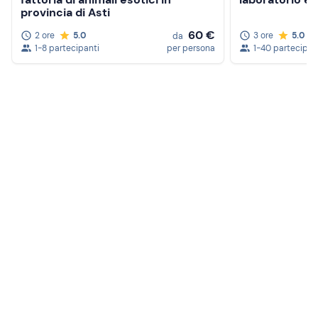
provincia di Asti
60 €
2 ore
5.0
3 ore
5.0
da
1-8 partecipanti
per persona
1-40 partecipan
Crea un account Freedome
Unisciti a una community di avventurieri come te e
colleziona ricordi indimenticabili!