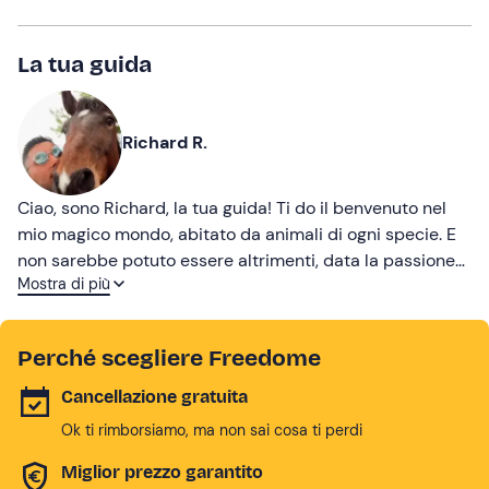
La tua guida
Richard R.
Ciao, sono Richard, la tua guida! Ti do il benvenuto nel
mio magico mondo, abitato da animali di ogni specie. E
non sarebbe potuto essere altrimenti, data la passione
Mostra di più
per i cavalli trasmessa da mio padre. Oggi salvo animali
dal circo o dal macello, dando loro una famiglia e tanto
(ma tanto tanto) amore!
Perché scegliere Freedome
Cancellazione gratuita
Ok ti rimborsiamo, ma non sai cosa ti perdi
Miglior prezzo garantito