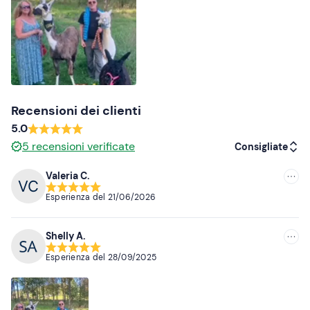
In loco è presente
parcheggio gratuito
. Il punto di
ritrovo è
raggiungibile con mezzi pubblici
.
Abbigliamento consigliato
Pantaloni lunghi
Recensioni dei clienti
Scarpe chiuse
5.0
Non dimenticare di portare
5
recensioni verificate
Consigliate
Repellente per insetti
Valeria C.
Consigliate
Esperienza del
21/06/2026
Più recenti
Shelly A.
Meno recenti
Esperienza del
28/09/2025
Più alte
Più basse