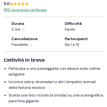
5.0
the
5
recensioni verificate
question
mark
key
Durata
Difficoltà
to
2 ore
Facile
get
Cancellazione
Partecipanti
the
Flessibile
Da 1 a 15
keyboard
shortcuts
for
L’attività in breve
changing
Partecipa a una passeggiata con alpaca sulle colline
dates.
astigiane
Incontra zebre, dromedari e altri simpatici animali
della fattoria esotica
Scatta una foto ricordo (e brinda) su una scenografica
panchina gigante