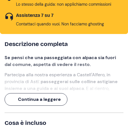
Lo stesso della guida: non applichiamo commissioni
Assistenza 7 su 7
Contattaci quando vuoi. Non facciamo ghosting
Descrizione completa
Se pensi che una passeggiata con alpaca sia fuori
dal comune, aspetta di vedere il resto.
Partecipa alla nostra esperienza a Castell'Alfero, in
provincia di Asti:
passeggerai sulle colline astigiane
insieme a una guida e ai suoi alpaca
. E al rientro,
troverete ad accogliervi gli
altri animali della fattoria
Continua a leggere
esotica
.
Un'esperienza di 2 ore, con
immancabile aperitivo!
Cosa è incluso
Cosa faremo