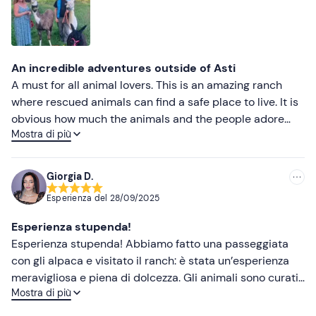
An incredible adventures outside of Asti
A must for all animal lovers. This is an amazing ranch
where rescued animals can find a safe place to live. It is
obvious how much the animals and the people adore
Mostra di più
each other. First we were introduced to a few other f the
horses, sheep, goats and a few cool surprises. Then we
walked through the hills with the alpacas followed with a
Giorgia D.
visit with the zebra, camel, emus and more! An amazing
Esperienza del
28/09/2025
adventure for all ages.
Esperienza stupenda!
Esperienza stupenda! Abbiamo fatto una passeggiata
con gli alpaca e visitato il ranch: è stata un’esperienza
meravigliosa e piena di dolcezza. Gli animali sono curati
Mostra di più
e amati in modo evidente, e si percepisce subito la
grande passione di Richard, che trasmette entusiasmo e